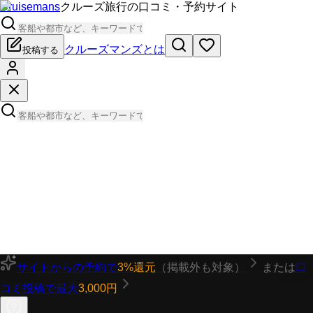
Cruisemans
クルーズ旅行の口コミ・予約サイト
クルーズマンズとは
投稿する
サイトからの予約で
3%還元
（掲載外も対象）
または
口
コミ投稿で最大
3,000円