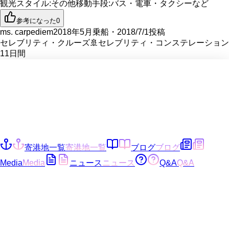
観光スタイル
:
その他
移動手段
:
バス・電車・タクシーなど
参考になった
0
ms. carpediem
2018年5月乗船・2018/7/1投稿
セレブリティ・クルーズ
🚢
セレブリティ・コンステレーション
11
日間
寄港地一覧
寄港地一覧
ブログ
ブログ
Media
Media
ニュース
ニュース
Q&A
Q&A