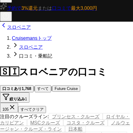
予約で
3%還元
または
口コミで
最大3,000円
スロベニア
Cruisemansトップ
スロベニア
口コミ・乗船記
🇸🇮
スロベニアの口コミ
|
|
口コミあり
1,768
すべて
Future Cruise
絞り込み
1
105
すべてクリア
注目のクルーズライン
:
プリンセス・クルーズ
ロイヤル・
カリビアン
MSCクルーズ
コスタ・クルーズ
ノルウェ
ージャン・クルーズ・ライン
日本船