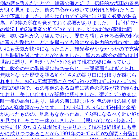
側の席を選んだことで、紺碧の海とﾋﾞｰﾁ、伝統的な塩田の景色
が良く見えました。街の中心から歩いて10分ほど離れたとこ
ろで下車しました。帰りは自力でﾊﾞｽ停に辿り着く必要がある
為、ﾊﾞｽ停の所在を覚えておく必要がありました。 【ｶﾞｲﾄﾞﾂｱｰ
の状況】約2時間弱のｶﾞｲﾄﾞﾂｱｰでした。ﾋﾟﾗﾝは他の寄港地同
様、狭い路地が入り組んでおり、歴史を感じさせる石畳の起伏
に富んだ路地と、どこを撮っても絵になる魅力的な街です。幸
いにも天気が快晴になったこと、観光客が少なかったので充実
した時間を過ごすことができました。 聖ﾌﾗﾝｼｽ教会の建造は14
世紀に遡り、ﾊﾞﾛｯｸ・ﾘﾉﾍﾞｰｼｮﾝを経て現在の姿に至っていま
す。教会の中の装飾品は持ち去られ、一部壁画もはぎとられ、
無残となった歴史を語るｶﾞｲﾄﾞさんの語り口には憤りが感じら
れました。ﾀﾙﾃｨﾆ広場正面に立つｳﾞｪﾈﾂｨｱﾝ宮はｳﾞｪﾈﾂｨｱ・ｺﾞｼｯｸ
様式の建物で、石の彫像のある白壁に茶色の窓枠が花で飾られ
ており、美しい佇まいが記憶に残りました。聖ｼﾞｮｰｼﾞｱ教会は
町一番の高台にあり、紺碧の海に臨むｵﾚﾝｼﾞ色の屋根の続く街
並みが印象深かったです。 【ﾌﾘｰﾀｲﾑ】ﾌﾘｰﾀｲﾑは45分間と余裕
があったものの、地図もなかった為、ﾊﾞｽ停になるべく近いｶﾌｪ
を見つけ、そこで一休みしました。 【思いがけない出会い】
女性ｶﾞｲﾄﾞのﾃﾅさんは現代史を振り返って現在は経済的にも豊
かに成りつつあることから1991年のﾕｰｺﾞｽﾗﾋﾞｱの崩壊・分裂は