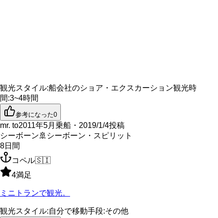
観光スタイル
:
船会社のショア・エクスカーション
観光時
間
:
3~4時間
参考になった
0
mr. to
2011年5月乗船・2019/1/4投稿
シーボーン
🚢
シーボーン・スピリット
8
日間
コペル
🇸🇮
4
満足
ミニトランで観光。
観光スタイル
:
自分で
移動手段
:
その他