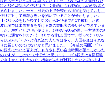
良かったという思いを語っていました。ｽﾛｳﾞｪﾆｱの人達はｲﾀﾘｱ
語とｽﾛﾍﾞﾆｱ語のﾊﾞｲﾘﾝｶﾞﾙで、文化的にもｲﾀﾘｱ的なものが数多く
見られました。一方、歴史の上でｲﾀﾘｱから迫害を受けており、
ｲﾀﾘｱに対して複雑な思いを抱いていることが分かりました。
【ｲｸｽｶｰｼｮﾝをした後で】ﾋﾟﾗﾝからｺﾍﾟﾙまでﾊﾞｽで移動した後、
波止場では出国審査を受ける為の乗船客の長い列ができていま
した。ｽﾛｳﾞｪﾆｱはﾕｰﾛが使える、ｶｿﾘｯｸが90%の国、一方隣国のｸ
ﾛｱﾁｱは通貨をｸﾛｱﾁｱ・ｸﾛｰﾈとする非EC国です。従ってｸﾛｱﾁｱか
らECのｽﾛｳﾞｪﾆｱへと流れ込む人たちは多く、入国審査はそれな
りに厳しいのではないかと思いました。 【今後の展開】ﾋﾟﾗﾝ
の観光について言えば、もう少し長い自由時間が望ましかった
のですが、このﾂｱｰで十分だと思います。ｺﾍﾟﾙ観光は今回経験
できませんでしたので、機会があれば挑戦したいと思います。