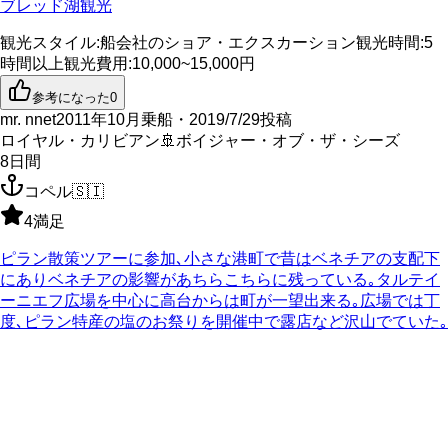
ブレッド湖観光
観光スタイル
:
船会社のショア・エクスカーション
観光時間
:
5
時間以上
観光費用
:
10,000~15,000円
参考になった
0
mr. nnet
2011年10月乗船・2019/7/29投稿
ロイヤル・カリビアン
🚢
ボイジャー・オブ・ザ・シーズ
8
日間
コペル
🇸🇮
4
満足
ピラン散策ツアーに参加､小さな港町で昔はベネチアの支配下
にありベネチアの影響があちらこちらに残っている｡タルテイ
ーニエフ広場を中心に高台からは町が一望出来る｡広場では丁
度､ピラン特産の塩のお祭りを開催中で露店など沢山でていた｡