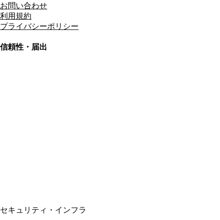
お問い合わせ
利用規約
プライバシーポリシー
信頼性・届出
総合旅行業務取扱管理者
資格保有
適格請求書発行事業者
T3011301023586
SSL/TLS暗号化通信
セキュリティ・インフラ