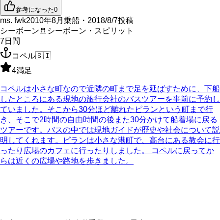
参考になった
0
ms. fwk
2010年8月乗船・2018/8/7投稿
シーボーン
🚢
シーボーン・スピリット
7
日間
コペル
🇸🇮
4
満足
コペルは小さな町なので近隣の町まで足を延ばすために、下船
したところにある現地の旅行会社のバスツアーを事前に予約し
ていました。そこから30分ほど離れたピランという町まで行
き、そこで2時間の自由時間の後また30分かけて船着場に戻る
ツアーです。バスの中では現地ガイドが歴史や社会について説
明してくれます。ピランは小さな港町で、高台にある教会に行
ったり広場のカフェに行ったりしました。 コペルに戻ってか
らは近くの広場や路地を歩きました。