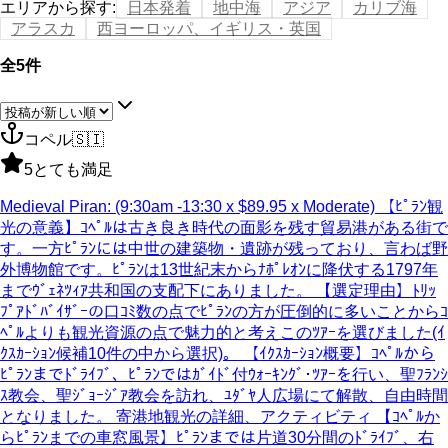
エリアから探す
:
日本発着
地中海
アジア
カリブ海
アラスカ
西ヨーロッパ、イギリス・英国
全5件
コペル
🇸🇮
5
とても満足
Medieval Piran: (9:30am -13:30 x $89.95 x Moderate) 【ﾋﾟﾗﾝ観
光の意義】ｺﾍﾟﾙは古き良き時代の面影を残す貿易港がある街で
す。一方ﾋﾟﾗﾝには中世の建築物・遺跡が残っており、言わば野
外博物館です。ﾋﾟﾗﾝは13世紀末からﾅﾎﾟﾚｵﾝに降伏する1797年
までｳﾞｪﾈﾂｨｱ共和国の支配下にありました。 【選定理由】ﾄﾘｯ
ﾌﾟｱﾄﾞﾊﾞｲｻﾞｰの口ｺﾐ数の点でﾋﾟﾗﾝの方が圧倒的に多いことからｺ
ﾍﾟﾙよりも観光資源の点で魅力的と考えこのﾂｱｰを選びました(ｲ
ｸｽｶｰｼｮﾝ候補10件の中から選択)。 【ｲｸｽｶｰｼｮﾝ概要】ｺﾍﾟﾙから
ﾋﾟﾗﾝまでﾄﾞﾗｲﾌﾞ、ﾋﾟﾗﾝではｶﾞｲﾄﾞ付ｳｫｰｷﾝｸﾞ･ﾂｱｰを行い、聖ﾌﾗﾝｼ
ｽ教会、聖ｼﾞｮｰｼﾞｱ教会を訪れ、ﾕﾀﾞﾔ人広場にて解散、自由時間
となりました。 寄港地観光の詳細、アクティビティ 【ｺﾍﾟﾙか
らﾋﾟﾗﾝまでの車窓風景】ﾋﾟﾗﾝまでは片道30分間のﾄﾞﾗｲﾌﾞ、右