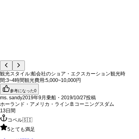
観光スタイル
:
船会社のショア・エクスカーション
観光時
間
:
3~4時間
観光費用
:
5,000~10,000円
参考になった
0
ms. sandy
2019年9月乗船・2019/10/27投稿
ホーランド・アメリカ・ライン
🚢
コーニングスダム
13
日間
コペル
🇸🇮
5
とても満足