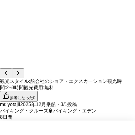
観光スタイル
:
船会社のショア・エクスカーション
観光時
間
:
2~3時間
観光費用
:
無料
参考になった
0
mr. yotajii
2025年12月乗船・3/1投稿
バイキング・クルーズ
🚢
バイキング・エデン
8
日間