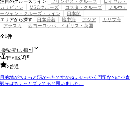
注目のクルーズライン
:
プリンセス・クルーズ
ロイヤル・
カリビアン
MSCクルーズ
コスタ・クルーズ
ノルウェ
ージャン・クルーズ・ライン
日本船
エリアから探す
:
日本発着
地中海
アジア
カリブ海
アラスカ
西ヨーロッパ、イギリス・英国
全1件
門司区
🇯🇵
3
普通
目的地がちょっと弱かったですかね…せっかく門司なのに小倉
観光はちょっとズレてると思いました。