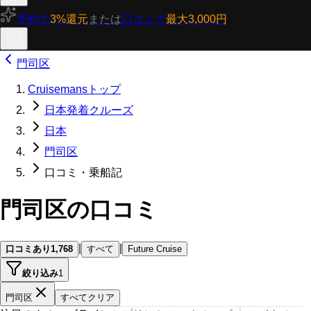
予約で
3%還元
または
口コミで
最大3,000円
門司区
Cruisemansトップ
日本発着クルーズ
日本
門司区
口コミ・乗船記
門司区の口コミ
|
|
口コミあり
1,768
すべて
Future Cruise
絞り込み
1
門司区
すべてクリア