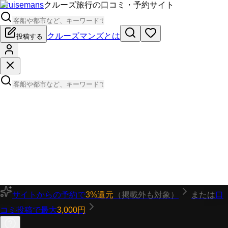
Cruisemans
クルーズ旅行の口コミ・予約サイト
クルーズマンズとは
投稿する
サイトからの予約で
3%還元
（掲載外も対象）
または
口
コミ投稿で最大
3,000円