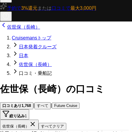
予約で
3%還元
または
口コミで
最大3,000円
佐世保（長崎）
Cruisemansトップ
日本発着クルーズ
日本
佐世保（長崎）
口コミ・乗船記
佐世保（長崎）の口コミ
|
|
口コミあり
1,768
すべて
Future Cruise
絞り込み
1
佐世保（長崎）
すべてクリア