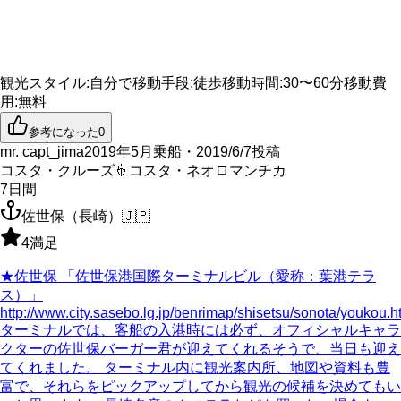
観光スタイル
:
自分で
移動手段
:
徒歩
移動時間
:
30〜60分
移動費
用
:
無料
参考になった
0
mr. capt_jima
2019年5月乗船・2019/6/7投稿
コスタ・クルーズ
🚢
コスタ・ネオロマンチカ
7
日間
佐世保（長崎）
🇯🇵
4
満足
★佐世保 「佐世保港国際ターミナルビル（愛称：葉港テラ
ス）」
http://www.city.sasebo.lg.jp/benrimap/shisetsu/sonota/youkou.h
ターミナルでは、客船の入港時には必ず、オフィシャルキャラ
クターの佐世保バーガー君が迎えてくれるそうで、当日も迎え
てくれました。 ターミナル内に観光案内所、地図や資料も豊
富で、それらをピックアップしてから観光の候補を決めてもい