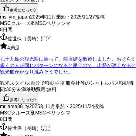
参考になった
0
ms. ym_japan
2025年11月乗船・2025/11/27投稿
MSCクルーズ
🚢
MSCベリッシマ
8
日間
佐世保（長崎）
🇯🇵
4
満足
九十九島の観光船に乗って、商店街を散策しました。おそらく
多くの人が同じパターンになると思うので、出発が遅くなると
観光船がかなり混みそうでした。
観光スタイル
:
自分で
移動手段
:
船会社等のシャトルバス
移動時
間
:
30分未満
移動費用
:
無料
参考になった
0
mr. area88_ty
2025年11月乗船・2025/11/24投稿
MSCクルーズ
🚢
MSCベリッシマ
8
日間
佐世保（長崎）
🇯🇵