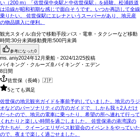
い（200 m）「佐世保中央駅と中佐世保駅」を経験。松浦鉄道
は沿線が昭和初期な感じで面白そうです。いつか再訪して全線
乗りたい。 佐世保駅にエレナというスーパーがあり、地元産
の物品購入に便利。
観光スタイル
:
自分で
移動手段
:
バス・電車・タクシーなど
移動
時間
:
30分未満
移動費用
:
500円未満
参考になった
0
ms. aniy
2024年12月乗船・2024/12/25投稿
バイキング・クルーズ
🚢
バイキング・エデン
8
日間
佐世保（長崎）
🇯🇵
5
とても満足
佐世保の地元観光ガイドを事前予約していました。地元のラジ
オなどのパーソナリティの方のガイドで、しかも我々2人だけ
だったので、地元の電車に乗ったり、希望の所へ連れて行って
くれたりと楽しい時間を過ごしました。 佐世保港の港湾課の
方たちが、クイーンエリザベス歓迎会のイベントをやっていた
ので、夜まで楽しく過ごせました。