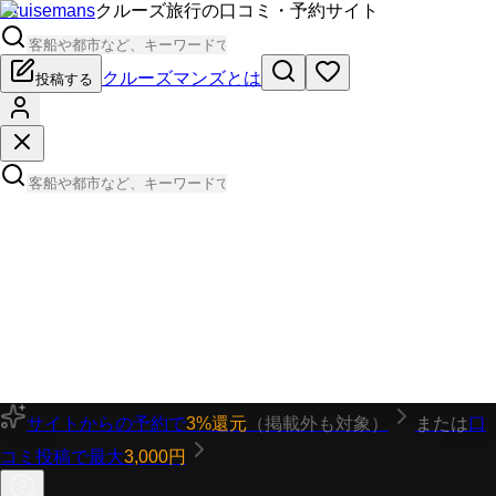
Cruisemans
クルーズ旅行の口コミ・予約サイト
クルーズマンズとは
投稿する
サイトからの予約で
3%還元
（掲載外も対象）
または
口
コミ投稿で最大
3,000円