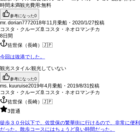
時間未満
観光費用
:
無料
参考になった
0
mr. dorian777
2018年11月乗船・2020/1/27投稿
コスタ・クルーズ
🚢
コスタ・ネオロマンチカ
8
日間
佐世保（長崎）
🇯🇵
今回は抜港でした。
観光スタイル
:
観光していない
参考になった
0
ms. kuuruise
2019年4月乗船・2019/8/31投稿
コスタ・クルーズ
🚢
コスタ・ネオロマンチカ
佐世保（長崎）
🇯🇵
3
普通
徒歩３０分以下で、佐世保の繁華街に行けるので、非常に便利
だった。散歩コースにはちょうど良い時間だった。