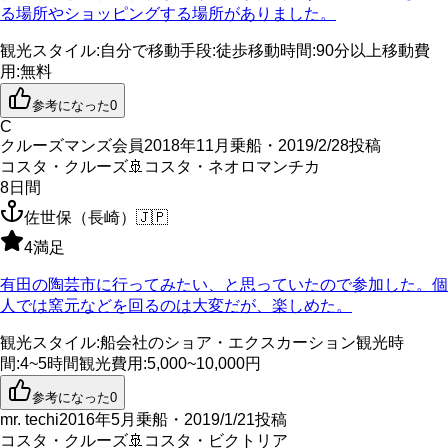
る場所やショッピングする場所がありました。
観光スタイル
:
自分で
移動手段
:
徒歩
移動時間
:
90分以上
移動費
用
:
無料
参考になった
0
C
クルーズマンズ会員
2018年11月乗船・2019/2/28投稿
コスタ・クルーズ
🚢
コスタ・ネオロマンチカ
8
日間
佐世保（長崎）
🇯🇵
4
満足
有田の陶芸市に行ってみたい、と思っていたので参加した。個
人では窯元などを回るのは大変だが、楽しめた。
観光スタイル
:
船会社のショア・エクスカーション
観光時
間
:
4~5時間
観光費用
:
5,000~10,000円
参考になった
0
mr. techi
2016年5月乗船・2019/1/21投稿
コスタ・クルーズ
🚢
コスタ・ビクトリア