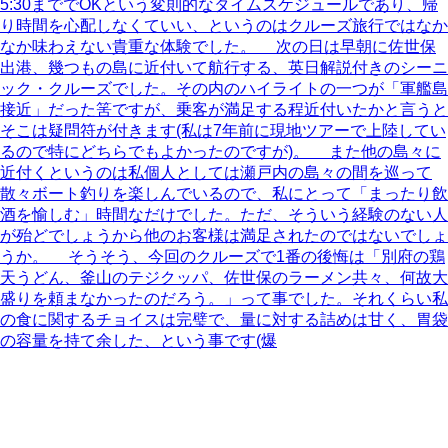
5:30まででOKという変則的なタイムスケジュールであり、帰
り時間を心配しなくていい、というのはクルーズ旅行ではなか
なか味わえない貴重な体験でした。 次の日は早朝に佐世保
出港、幾つもの島に近付いて航行する、英日解説付きのシーニ
ック・クルーズでした。その内のハイライトの一つが「軍艦島
接近」だった筈ですが、乗客が満足する程近付いたかと言うと
そこは疑問符が付きます(私は7年前に現地ツアーで上陸してい
るので特にどちらでもよかったのですが)。 また他の島々に
近付くというのは私個人としては瀬戸内の島々の間を巡って
散々ボート釣りを楽しんでいるので、私にとって「まったり飲
酒を愉しむ」時間なだけでした。ただ、そういう経験のない人
が殆どでしょうから他のお客様は満足されたのではないでしょ
うか。 そうそう、今回のクルーズで1番の後悔は「別府の鶏
天うどん、釜山のテジクッパ、佐世保のラーメン共々、何故大
盛りを頼まなかったのだろう。」って事でした。それくらい私
の食に関するチョイスは完璧で、量に対する詰めは甘く、胃袋
の容量を持て余した、という事です(爆