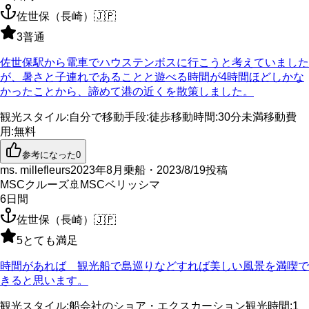
佐世保（長崎）
🇯🇵
3
普通
佐世保駅から電車でハウステンボスに行こうと考えていました
が、暑さと子連れであることと遊べる時間が4時間ほどしかな
かったことから、諦めて港の近くを散策しました。
観光スタイル
:
自分で
移動手段
:
徒歩
移動時間
:
30分未満
移動費
用
:
無料
参考になった
0
ms. millefleurs
2023年8月乗船・2023/8/19投稿
MSCクルーズ
🚢
MSCベリッシマ
6
日間
佐世保（長崎）
🇯🇵
5
とても満足
時間があれば 観光船で島巡りなどすれば美しい風景を満喫で
きると思います。
観光スタイル
:
船会社のショア・エクスカーション
観光時間
:
1