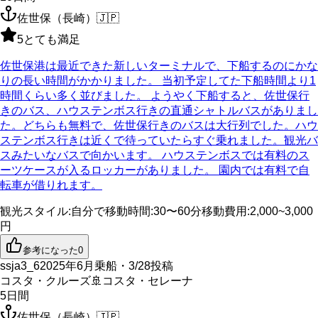
佐世保（長崎）
🇯🇵
5
とても満足
佐世保港は最近できた新しいターミナルで、下船するのにかな
りの長い時間がかかりました。 当初予定してた下船時間より1
時間くらい多く並びました。 ようやく下船すると、佐世保行
きのバス、ハウステンボス行きの直通シャトルバスがありまし
た。どちらも無料で、佐世保行きのバスは大行列でした。ハウ
ステンボス行きは近くで待っていたらすぐ乗れました。観光バ
スみたいなバスで向かいます。 ハウステンボスでは有料のス
ーツケースが入るロッカーがありました。 園内では有料で自
転車が借りれます。
観光スタイル
:
自分で
移動時間
:
30〜60分
移動費用
:
2,000~3,000
円
参考になった
0
ssja3_6
2025年6月乗船・3/28投稿
コスタ・クルーズ
🚢
コスタ・セレーナ
5
日間
佐世保（長崎）
🇯🇵