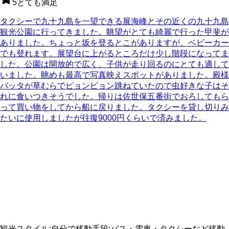
5
とても満足
タクシーで九十九島を一望できる展海峰とその近くの九十九島
観光公園に行ってきました。眺望がとても綺麗で行った甲斐が
ありました。ちょっと坂を登るとこがありますが、ベビーカー
でも登れます。展望台に上がるところだけ少し階段になってま
した。公園は開放的で広く、子供が走り回るのにとても適して
いました。眺めも最高で写真映えスポットがありました。殿様
バッタが草むらでピョンピョン跳ねていたので虫好きな子はそ
れに食いつきそうでした。帰りは佐世保五番街でおろしてもら
って買い物をしてから船に戻りました。タクシーを貸し切りみ
たいに使用しましたが往復9000円くらいで済みました。
観光スタイル
:
自分で
移動手段
:
バス・電車・タクシーなど
移動