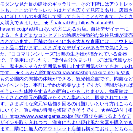
モダンな見た目の建物のギャラリー、その下階にはアウトレッ
トも。ここのアウトレットはとても広くて見応えあり。店員さ
んにほしいものを相談して探してもらうことができて、たくさ
ん購入できました。 ★「natural 69」https://natural69-
hasami.co.jp/ 結構山あいの方にあるお店。自社デザイナーに
よる、さまざまなコンセプトの絵柄が特徴的な波佐見焼が販売
されています。店舗の向かいにある大きな倉庫には、アウトレ
ット品も並びます。さまざまなデザインがある中で気に入っ
た、"ココマリンシリーズ"は海の生き物が描かれている食器
で、子供用にぴったり。"染付古波佐見シリーズ"は現代風なが
ら、歴史ありそうな雰囲気を醸し出す雰囲気がとてもおしゃれ
です。 ★くらわん館https://kurawankashop.sakura.ne.jp/ やき
もの公園内の陶芸の体験ができる、観光物産館です。陶芸など
のイベントは、事前に予約が必要なようですが、時間があれば
そういった体験をするもの面白いかもしれません。物産館は、
たくさんの窯元の陶器がたくさん集められ、販売されていま
す。さまざまな窯元や店舗を回るのは難しいという方はこちら
にいくと、買い物の時間を短縮できそうです。 ★WAZAN（和
山）https://www.wazangama.co.jp/ 侘び寂びを感じるようなデ
ザインを取り入れつつ、洋食にもよい現代風な食器を購入でき
ます。隣には無人のアウトレット店舗も構えており、どちらも