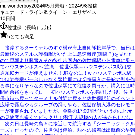
mr. wonderboy
2024年5月乗船・2024/9/8投稿
キュナード・ライン
🚢
クイーン・エリザベス
10
日間
佐世保（長崎）
🇯🇵
5
とても満足
接岸するターミナルのすぐ横が海上自衛隊接岸壁で、当日は
最新鋭のステルス護衛艦がいた上に急速離岸(訓練？)を見れた
ので早朝より興奮w その後徒歩圏内の佐世保駅から電車に乗っ
てハウステンボスへ(注意：佐世保駅⇔ハウステンボス駅は交
通系ICカードが使えません！JRなのに！w ハウステンボス駅
では券売機が一台しかなく繁忙期には切符購入に長蛇の列を作
る事になりそうなので佐世保駅にて往復を買うか、購入には時
間的余裕をもって)。 初ハウステンボスを堪能した後、佐世
保市街へ戻ってターミナル付近に戻ると佐世保駅前のイベント
広場で露店やらグループの踊りやら、佐世保初入港のセレモニ
ーが開催されていましたが、金曜の17:00前だというのに地元
の見物客も多くてビックリ！(数千人規模の人が来たらしい)。
次の日は長崎の島々に接近して航海する「シーニック・クル
ーズ」だったので、佐世保は停泊、船への帰着は出航前の早朝