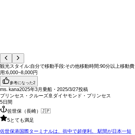
観光スタイル
:
自分で
移動手段
:
その他
移動時間
:
90分以上
移動費
用
:
6,000~8,000円
参考になった
2
ms. kana
2025年3月乗船・2025/3/27投稿
プリンセス・クルーズ
🚢
ダイヤモンド・プリンセス
5
日間
佐世保（長崎）
🇯🇵
5
とても満足
佐世保港国際ターミナルは、街中で超便利。 駅間が日本一短