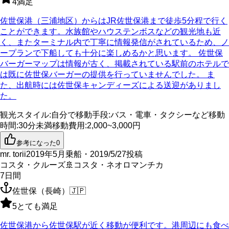
4
満足
佐世保港（三浦地区）からはJR佐世保港まで徒歩5分程で行く
ことができます。水族館やハウステンボスなどの観光地も近
く、またターミナル内で丁寧に情報発信がされているため、ノ
ープランで下船しても十分に楽しめるかと思います。 佐世保
バーガーマップは情報が古く、掲載されている駅前のホテルで
は既に佐世保バーガーの提供を行っていませんでした。 ま
た、出航時には佐世保キャンディーズによる送迎がありまし
た。
観光スタイル
:
自分で
移動手段
:
バス・電車・タクシーなど
移動
時間
:
30分未満
移動費用
:
2,000~3,000円
参考になった
0
mr. torii
2019年5月乗船・2019/5/27投稿
コスタ・クルーズ
🚢
コスタ・ネオロマンチカ
7
日間
佐世保（長崎）
🇯🇵
5
とても満足
佐世保港から佐世保駅が近く移動が便利です。港周辺にも食べ