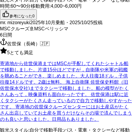
時間
:
60〜90分
移動費用
:
4,000~6,000円
参考になった
0
mr. mizoreyuki
2025年10月乗船・2025/10/25投稿
MSCクルーズ
🚢
MSCベリッシマ
6
日間
佐世保（長崎）
🇯🇵
5
とても満足
寄港地から佐世保港まではMSCが手配してくれたシャトル船
で移動しました。片道15分ほどですが，自衛隊や米軍の戦艦
を眺めることができ、楽しめました。大人往復18ドル，子供
往復14ドルです。2歳は無料。 海上自衛隊 佐世保史料館（旧
佐世保水交社)までタクシーで移動しました。船の模型がたく
さんあって，映像資料も面白かったです。 佐世保港は駅に近
くタクシーがたくさん走っているので自力で移動しやすかった
です。 寄港地の佐世保クルーズセンターにはお土産店がたく
さん出店していてお土産を買うだけならその場で済んでしまう
のも良いと思いました。日用品もありました。
観光スタイル
:
自分で
移動手段
:
バス・電車・タクシーなど
移動