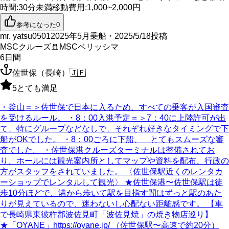
時間
:
30分未満
移動費用
:
1,000~2,000円
参考になった
0
mr. yatsu0501
2025年5月乗船・2025/5/18投稿
MSCクルーズ
🚢
MSCベリッシマ
6
日間
佐世保（長崎）
🇯🇵
5
とても満足
・釜山＝＞佐世保で日本に入るため、すべての乗客が入国審査
を受けるルール。 ・8：00入港予定＝＞7：40に上陸許可が出
て、特にグループなどなしで、それぞれ好きなタイミングで下
船がOKでした。 ・8：00ごろに下船、 とてもスムーズな審
査でした。 ・佐世保港クルーズターミナルは整備されてお
り、ホールには観光案内所としてマップや資料を配布、行政の
方がスタッフをされていました。 〈佐世保駅近くのレンタカ
ーショップでレンタルして観光〉 ★佐世保港〜佐世保駅は徒
歩10分ほどで、港から歩いて駅を目指す間はずっと駅のあた
りが見えているので、迷わないし心配ない距離感です。 【車
で長崎県東彼杵郡波佐見町「波佐見焼」の焼き物店巡り】
★「OYANE」https://oyane.jp/ （佐世保駅〜高速で約20分）