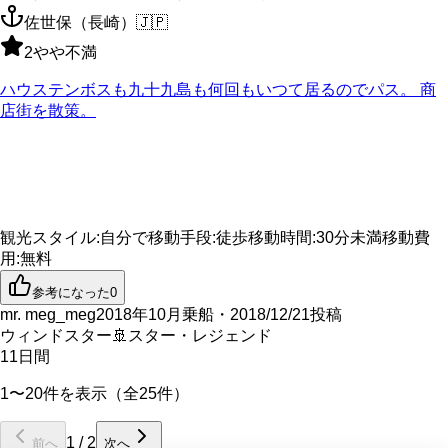
佐世保（長崎）
🇯🇵
2
やや不満
ハウステンボスも九十九島も何回もいつて居るのでパス。 商
店街を散策。
観光スタイル
:
自分で
移動手段
:
徒歩
移動時間
:
30分未満
移動費
用
:
無料
参考になった
0
mr. meg_meg
2018年10月乗船・2018/12/21投稿
ウィンドスター
🚢
スター・レジェンド
11
日間
1〜20件を表示（全25件）
1
/
2
前へ
次へ