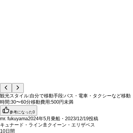
観光スタイル
:
自分で
移動手段
:
バス・電車・タクシーなど
移動
時間
:
30〜60分
移動費用
:
500円未満
参考になった
0
mr. fukuyama
2024年5月乗船・2023/12/19投稿
キュナード・ライン
🚢
クイーン・エリザベス
10
日間