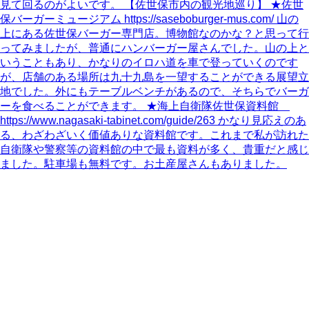
見て回るのがよいです。 【佐世保市内の観光地巡り】 ★佐世
保バーガーミュージアム https://saseboburger-mus.com/ 山の
上にある佐世保バーガー専門店。博物館なのかな？と思って行
ってみましたが、普通にハンバーガー屋さんでした。山の上と
いうこともあり、かなりのイロハ道を車で登っていくのです
が、店舗のある場所は九十九島を一望することができる展望立
地でした。外にもテーブルベンチがあるので、そちらでバーガ
ーを食べることができます。 ★海上自衛隊佐世保資料館
https://www.nagasaki-tabinet.com/guide/263 かなり見応えのあ
る、わざわざいく価値ありな資料館です。これまで私が訪れた
自衛隊や警察等の資料館の中で最も資料が多く、貴重だと感じ
ました。駐車場も無料です。お土産屋さんもありました。