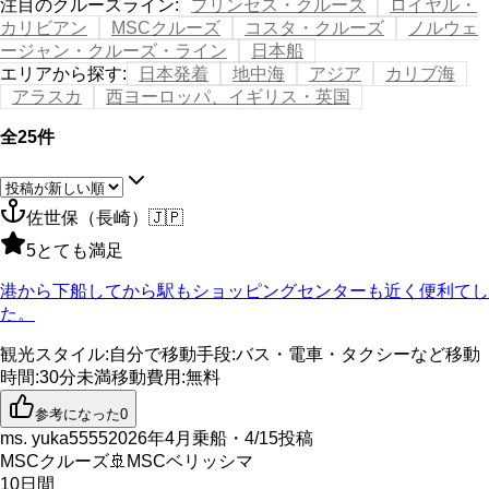
注目のクルーズライン
:
プリンセス・クルーズ
ロイヤル・
カリビアン
MSCクルーズ
コスタ・クルーズ
ノルウェ
ージャン・クルーズ・ライン
日本船
エリアから探す
:
日本発着
地中海
アジア
カリブ海
アラスカ
西ヨーロッパ、イギリス・英国
全25件
佐世保（長崎）
🇯🇵
5
とても満足
港から下船してから駅もショッピングセンターも近く便利てし
た。
観光スタイル
:
自分で
移動手段
:
バス・電車・タクシーなど
移動
時間
:
30分未満
移動費用
:
無料
参考になった
0
ms. yuka5555
2026年4月乗船・4/15投稿
MSCクルーズ
🚢
MSCベリッシマ
10
日間