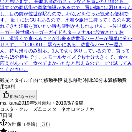
いと思います。 長崎名産のカステラなどを買いたい場合も、
港すぐの商店街や商業施設があるので、買い物には困りません
し、目の前が佐世保駅なので、JRなどを使った観光も便利で
す。 近くにはGUもあるので、水着や旅行に持ってくるのを忘
れてきた洋服を買いたい時も便利かもしれません。 –佐世保バ
ーガー 佐世保バーガーガイドもターミナルに設置されてお
り、港近くで食べることが出来る佐世保バーガーが簡単に分か
ります。 「LOG KIT」駅なかにある、佐世保バーガー屋さ
ん。持ち帰りのみ対応。1人で切り盛りしているので、買って
から15分待ちです。スモールサイズでも十分大きくて、食べ
応えがあって、食べてよかったなと思えるので、ぜひ試してみ
てください。
観光スタイル
:
自分で
移動手段
:
徒歩
移動時間
:
30分未満
移動費
用
:
無料
参考になった
0
ms. kana
2019年5月乗船・2019/6/7投稿
コスタ・クルーズ
🚢
コスタ・ネオロマンチカ
7
日間
佐世保（長崎）
🇯🇵