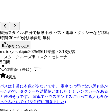
観光スタイル
:
自分で
移動手段
:
バス・電車・タクシーなど
移動
時間
:
30〜60分
移動費用
:
無料
参考になった
0
mr. tokyosukipio
2025年6月乗船・3/18投稿
コスタ・クルーズ
🚢
コスタ・セレーナ
5
日間
佐世保（長崎）
🇯🇵
4
満足
バスは非常に本数が少ないです。 電車では行けない所も多か
ったので、タクシーを結構使いました！！ レンタカーがある
と便利そうです。 電車でハウステンボスに行ってる人も多か
ったみたいです(夕食時に聞きました)
観光スタイル
:
自分で