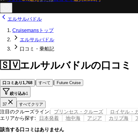
エルサルバドル
Cruisemansトップ
エルサルバドル
口コミ・乗船記
🇸🇻
エルサルバドルの口コミ
|
|
口コミあり
1,768
すべて
Future Cruise
絞り込み
1
37
すべてクリア
注目のクルーズライン
:
プリンセス・クルーズ
ロイヤル・
エリアから探す
:
日本発着
地中海
アジア
カリブ海
該当する口コミはありません