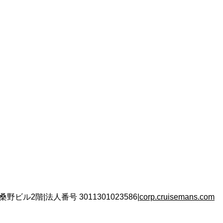
 桑野ビル2階
|
法人番号
3011301023586
|
corp.cruisemans.com