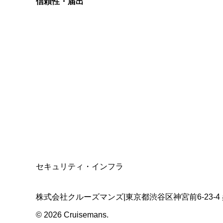
信頼性・届出
総合旅行業務取扱管理者
資格保有
適格請求書発行事業者
T3011301023586
SSL/TLS暗号化通信
セキュリティ・インフラ
株式会社クルーズマンズ
|
東京都渋谷区神宮前6-23-4
©
2026
Cruisemans.