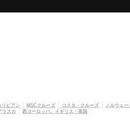
カリビアン
MSCクルーズ
コスタ・クルーズ
ノルウェー
アラスカ
西ヨーロッパ、イギリス・英国