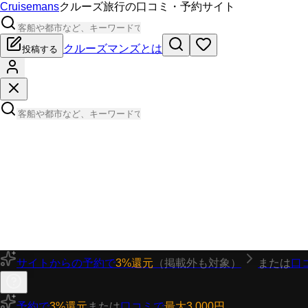
Cruisemans
クルーズ旅行の口コミ・予約サイト
クルーズマンズとは
投稿する
サイトからの予約で
3%還元
（掲載外も対象）
または
口
予約で
3%還元
または
口コミで
最大3,000円