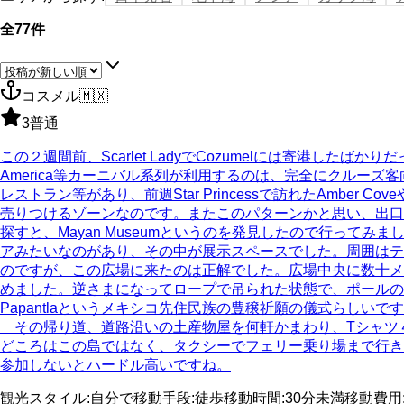
全77件
コスメル
🇲🇽
3
普通
この２週間前、Scarlet LadyでCozumelには寄港し
America等カーニバル系列が利用するのは、完全にクルー
レストラン等があり、前週Star Princessで訪れたAmbe
売りつけるゾーンなのです。またこのパターンかと思い、出口を
探すと、Mayan Museumというのを発見したので行っ
アみたいなのがあり、その中が展示スペースでした。周囲はテ
のですが、この広場に来たのは正解でした。広場中央に数十メ
めました。逆さまになってロープで吊られた状態で、ポールの周囲
Papantlaというメキシコ先住民族の豊穣祈願の儀式らし
その帰り道、道路沿いの土産物屋を何軒かまわり、Tシャツ４
どころはこの島ではなく、タクシーでフェリー乗り場まで行き、フ
参加しないとハードル高いですね。
観光スタイル
:
自分で
移動手段
:
徒歩
移動時間
:
30分未満
移動費用