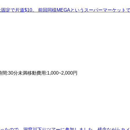
固定で片道$10。 前回同様MEGAというスーパーマーケット
時間
:
30分未満
移動費用
:
1,000~2,000円
ったので、洞窟川下りツアーに参加しました。残念ながらカメ