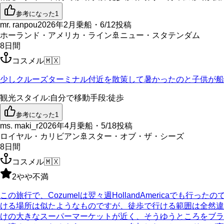
参考になった
1
mr. ranpou
2026年2月乗船・6/12投稿
ホーランド・アメリカ・ライン
🚢
ニュー・スタテンダム
8
日間
コスメル
🇲🇽
少しクルーズターミナル付近を散策して暑かったのと子供が船
観光スタイル
:
自分で
移動手段
:
徒歩
参考になった
1
ms. maki_r
2026年4月乗船・5/18投稿
ロイヤル・カリビアン
🚢
スター・オブ・ザ・シーズ
8
日間
コスメル
🇲🇽
2
やや不満
この旅行で、Cozumelは翌々週HollandAmericaでも行
ける場所は似たようなものですが、徒歩で行ける範囲は全然
けの大きなスーパーマーケットが近く、そうゆうところをブ