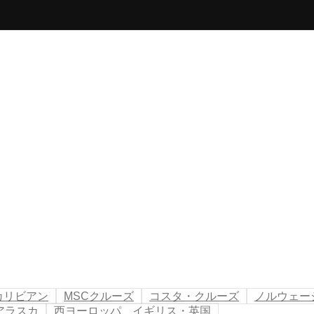
カリビアン
MSCクルーズ
コスタ・クルーズ
ノルウェー
アラスカ
西ヨーロッパ、イギリス・英国