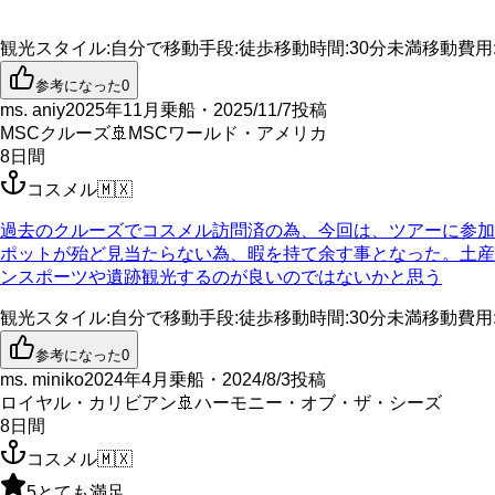
観光スタイル
:
自分で
移動手段
:
徒歩
移動時間
:
30分未満
移動費用
参考になった
0
ms. aniy
2025年11月乗船・2025/11/7投稿
MSCクルーズ
🚢
MSCワールド・アメリカ
8
日間
コスメル
🇲🇽
過去のクルーズでコスメル訪問済の為、今回は、ツアーに参加
ポットが殆ど見当たらない為、暇を持て余す事となった。土産
ンスポーツや遺跡観光するのが良いのではないかと思う
観光スタイル
:
自分で
移動手段
:
徒歩
移動時間
:
30分未満
移動費用
参考になった
0
ms. miniko
2024年4月乗船・2024/8/3投稿
ロイヤル・カリビアン
🚢
ハーモニー・オブ・ザ・シーズ
8
日間
コスメル
🇲🇽
5
とても満足