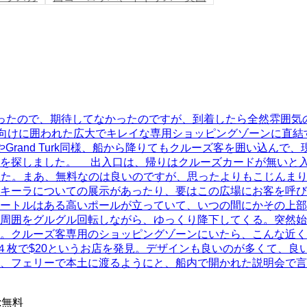
たばかりだったので、期待してなかったのですが、到着したら全然雰囲
ズ客向けに囲われた広大でキレイな専用ショッピングゾーンに直
r CoveやGrand Turk同様、船から降りてもクルーズ客を囲
探しました。 出入口は、帰りはクルーズカードが無いと入れず
てみました。まあ、無料なのは良いのですが、思ったよりもこじん
キーラについての展示があったり、要はこの広場にお客を呼び
ートルはある高いポールが立っていて、いつの間にかその上部
をグルグル回転しながら、ゆっくり降下してくる。突然始まったパ
いです。クルーズ客専用のショッピングゾーンにいたら、こんな
枚で$20というお店を発見。デザインも良いのが多くて、良
ェリーで本土に渡るようにと、船内で開かれた説明会で言っていま
:
無料