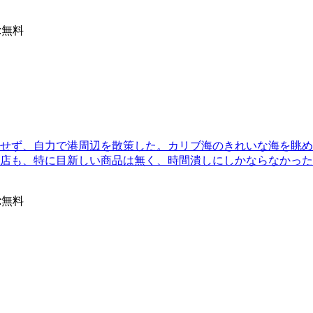
:
無料
せず、自力で港周辺を散策した。カリブ海のきれいな海を眺め
店も、特に目新しい商品は無く、時間潰しにしかならなかった
:
無料