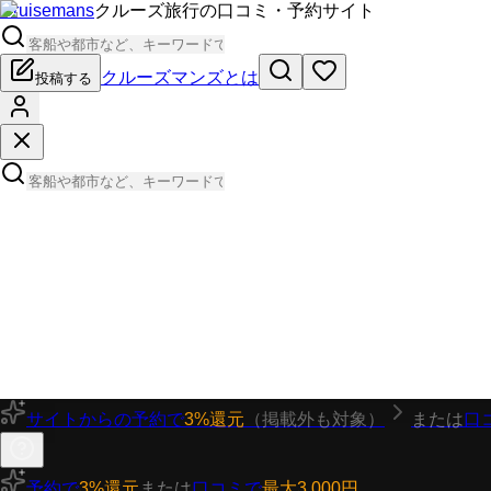
Cruisemans
クルーズ旅行の口コミ・予約サイト
クルーズマンズとは
投稿する
サイトからの予約で
3%還元
（掲載外も対象）
または
口
予約で
3%還元
または
口コミで
最大3,000円