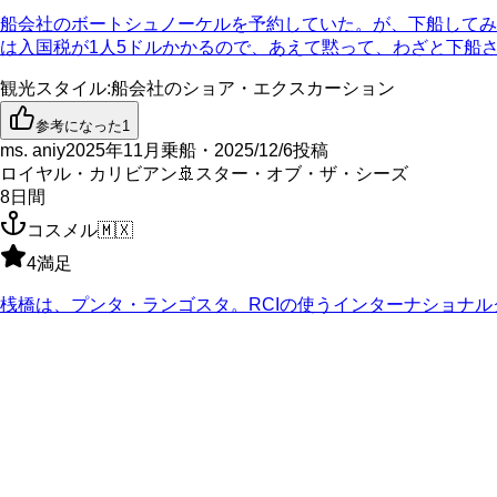
船会社のボートシュノーケルを予約していた。が、下船してみ
は入国税が1人5ドルかかるので、あえて黙って、わざと下船さ
観光スタイル
:
船会社のショア・エクスカーション
参考になった
1
ms. aniy
2025年11月乗船・2025/12/6投稿
ロイヤル・カリビアン
🚢
スター・オブ・ザ・シーズ
8
日間
コスメル
🇲🇽
4
満足
桟橋は、プンタ・ランゴスタ。RCIの使うインターナショナル