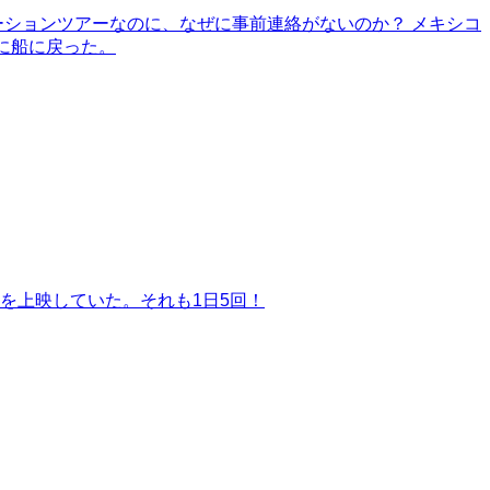
ションツアーなのに、なぜに事前連絡がないのか？ メキシコ
に船に戻った。
を上映していた。それも1日5回！