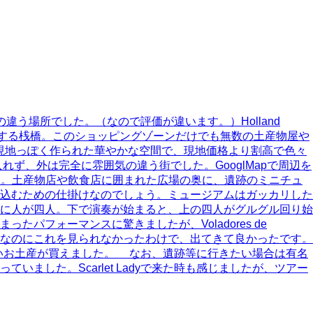
気の違う場所でした。（なので評価が違います。）Holland
結する桟橋。このショッピングゾーンだけでも無数の土産物屋や
い込んで、現地っぽく作られた華やかな空間で、現地価格より割高で色々
、外は完全に雰囲気の違う街でした。GooglMapで周辺を
まり。土産物店や飲食店に囲まれた広場の奥に、遺跡のミニチュ
込むための仕掛けなのでしょう。ミュージアムはガッカリした
に人が四人。下で演奏が始まると、上の四人がグルグル回り始
フォーマンスに驚きましたが、Voladores de
近くなのにこれを見られなかったわけで、出てきて良かったです。
いお土産が買えました。 なお、遺跡等に行きたい場合は有名
した。Scarlet Ladyで来た時も感じましたが、ツアー