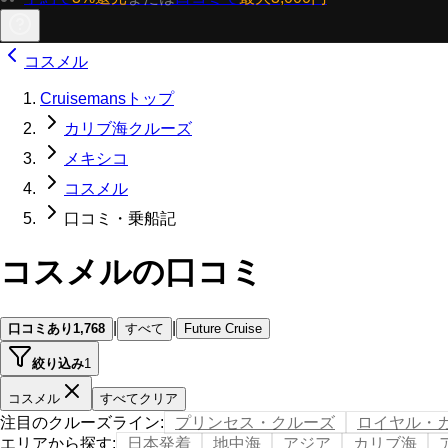
コスメル
Cruisemansトップ
カリブ海クルーズ
メキシコ
コスメル
口コミ・乗船記
コスメルの口コミ
|
|
口コミあり
1,768
すべて
Future Cruise
絞り込み
1
コスメル
すべてクリア
注目のクルーズライン
:
プリンセス・クルーズ
ロイヤル・
エリアから探す
:
日本発着
地中海
アジア
カリブ海