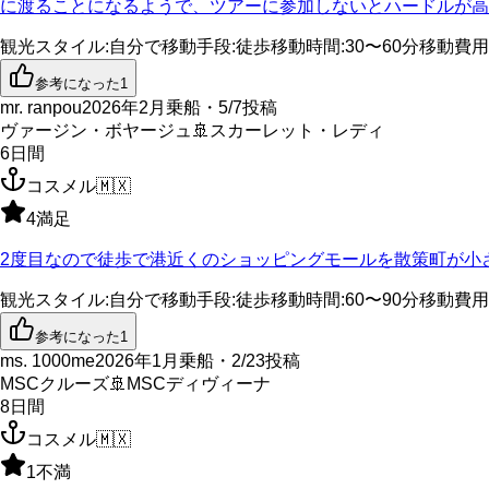
に渡ることになるようで、ツアーに参加しないとハードルが
観光スタイル
:
自分で
移動手段
:
徒歩
移動時間
:
30〜60分
移動費用
参考になった
1
mr. ranpou
2026年2月乗船・5/7投稿
ヴァージン・ボヤージュ
🚢
スカーレット・レディ
6
日間
コスメル
🇲🇽
4
満足
2度目なので徒歩で港近くのショッピングモールを散策町が小
観光スタイル
:
自分で
移動手段
:
徒歩
移動時間
:
60〜90分
移動費用
参考になった
1
ms. 1000me
2026年1月乗船・2/23投稿
MSCクルーズ
🚢
MSCディヴィーナ
8
日間
コスメル
🇲🇽
1
不満