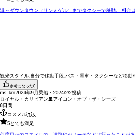
港～ダウンタウン（サンミゲル）までタクシーで移動。 料金は
観光スタイル
:
自分で
移動手段
:
バス・電車・タクシーなど
移動
参考になった
0
ms. krn
2024年9月乗船・2024/2/2投稿
ロイヤル・カリビアン
🚢
アイコン・オブ・ザ・シーズ
8
日間
コスメル
🇲🇽
5
とても満足
何度目かのコスメルで、遺跡やセノーテなどは行ったことがあ