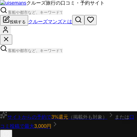
Cruisemans
クルーズ旅行の口コミ・予約サイト
クルーズマンズとは
投稿する
サイトからの予約で
3%還元
（掲載外も対象）
または
口
コミ投稿で最大
3,000円