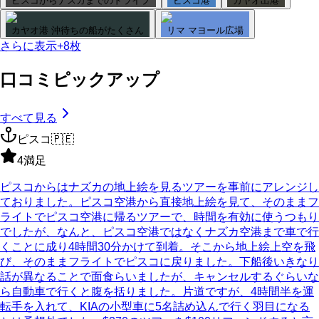
ピスコからナスカまでのドライブ
ピスコ港
カヤオ出港
カヤオ港 沖待ちの船がたくさん
リマ マヨール広場
さらに表示
+
8
枚
口コミピックアップ
すべて見る
ピスコ
🇵🇪
4
満足
ピスコからはナズカの地上絵を見るツアーを事前にアレンジし
ておりました。ピスコ空港から直接地上絵を見て、そのままフ
ライトでピスコ空港に帰るツアーで、時間を有効に使うつもり
でしたが、なんと、ピスコ空港ではなくナズカ空港まで車で行
くことに成り4時間30分かけて到着。そこから地上絵上空を飛
び、そのままフライトでピスコに戻りました。下船後いきなり
話が異なることで面食らいましたが、キャンセルするぐらいな
ら自動車で行くと腹を括りました。片道ですが、4時間半を運
転手を入れて、KIAの小型車に5名詰め込んで行く羽目になる