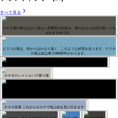
すべて見る
カヤオ港の周りは少し危ない雰囲気の街並み。港の出入りは日の高いうち
がおすすめです。
ピスコの港は、街からはかなり遠く、このような砂漠を走ります。ナスカ
の地上絵は車で4時間半かかります。
ナスカの地上絵は、6人乗りのセスナ。とても小さい飛行機です。
カヤオのシャトルバス乗り場
カヤオ（リマ）の港はPlaza Santa Rosaがシャトル乗り場。港からかなり
離れている。間違えないように。
ナスカ空港 これからセスナで地上絵を見に行きます