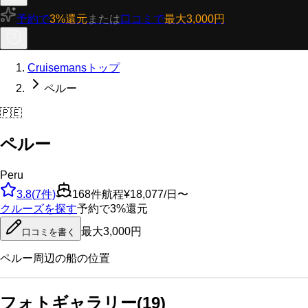
予約で
3%還元
または
口コミで
最大3,000円
Cruisemansトップ
ペルー
🇵🇪
ペルー
Peru
3.8
(
7
件)
168
件航程
¥18,077/日〜
クルーズを探す
予約で3%還元
最大3,000円
口コミを書く
ペルー
周辺の船の位置
フォトギャラリー
(
19
)