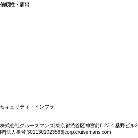
信頼性・届出
総合旅行業務取扱管理者
資格保有
適格請求書発行事業者
T3011301023586
SSL/TLS暗号化通信
セキュリティ・インフラ
株式会社クルーズマンズ
|
東京都渋谷区神宮前6-23-4 桑野ビル2
階
|
法人番号
3011301023586
|
corp.cruisemans.com