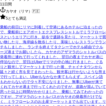
11
日間
カヤオ（リマ）
🇵🇪
5
とても満足
乗船の前日にリマに到着して空港にあるホテルに泊まったの
で、乗船前にエアポートエクスプレスシャトルでミラフローレ
スというエリアに行き、徒歩で遺跡を見たり、マーケットで買
い物したり、海岸線を散歩したり、美味しいレストランでラン
チもしました。 ランチを終えてタクシーでホテル経由でクル
ーズ港までお願いしたら、カヤオのアザマラのシャトルバスの
発着所に連れて行ってくれました。 翌日の夜までカヤオ港に
停泊なので、翌日はUberでリマの中心地に行きました。ぐる
りと観光してマーケットまで行った後、チャイナタウンから
延々と続く市を見てまわったら、観光客は行かないような所ま
で行ってしまい、Uberもなかなか来てもらえず、スペイン語
もわからないので少々不安になりました。無事にUberが来て
くれてカヤオ港まで行ってくれたのですが、道路が混んでいて
思った以上に時間がかかりました。 乗船してみてわかったの
ですが、アザマラのシャトルバスがカヤオの発着所だけでな
く、ミラフローレスのお土産マーケットまでも出ています。リ