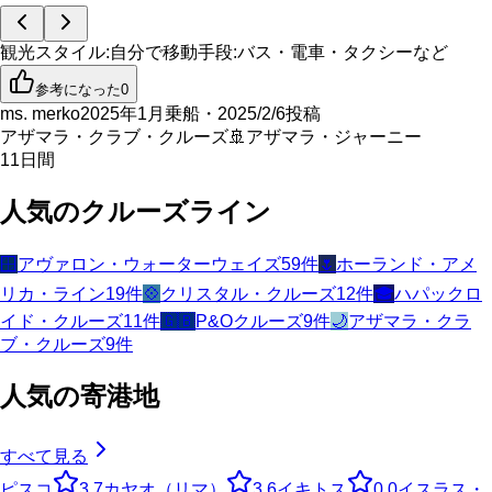
観光スタイル
:
自分で
移動手段
:
バス・電車・タクシーなど
参考になった
0
ms. merko
2025年1月乗船・2025/2/6投稿
アザマラ・クラブ・クルーズ
🚢
アザマラ・ジャーニー
11
日間
人気のクルーズライン
🪟
アヴァロン・ウォーターウェイズ
59
件
🌷
ホーランド・アメ
リカ・ライン
19
件
💠
クリスタル・クルーズ
12
件
🎓
ハパックロ
イド・クルーズ
11
件
🇬🇧
P&Oクルーズ
9
件
🌙
アザマラ・クラ
ブ・クルーズ
9
件
人気の寄港地
すべて見る
ピスコ
3.7
カヤオ（リマ）
3.6
イキトス
0.0
イスラス・