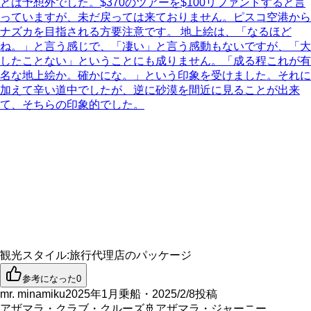
とは予想外でした。$370のツアーを$100リファンドすると言
っていますが、未だ戻っては来ておりません。ピスコ空港から
ナズカを目指される方要注意です。 地上絵は、「なるほど
ね。」と言う感じで、「凄い」と言う感動もないですが、「大
したことない」ということにも成りません。「成る程これが有
名な地上絵か。確かにな。」という印象を受けました。それに
加えて辛い道中でしたが、逆に砂漠を間近に見ることが出来
て、そちらの印象的でした。
観光スタイル
:
旅行代理店のパッケージ
参考になった
0
mr. minamiku
2025年1月乗船・2025/2/8投稿
アザマラ・クラブ・クルーズ
🚢
アザマラ・ジャーニー