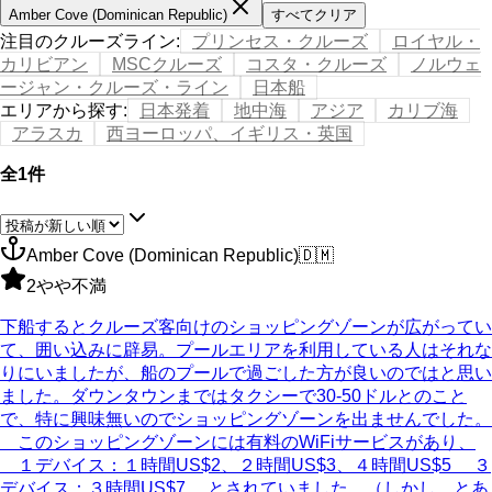
Amber Cove (Dominican Republic)
すべてクリア
注目のクルーズライン
:
プリンセス・クルーズ
ロイヤル・
カリビアン
MSCクルーズ
コスタ・クルーズ
ノルウェ
ージャン・クルーズ・ライン
日本船
エリアから探す
:
日本発着
地中海
アジア
カリブ海
アラスカ
西ヨーロッパ、イギリス・英国
全1件
Amber Cove (Dominican Republic)
🇩🇲
2
やや不満
下船するとクルーズ客向けのショッピングゾーンが広がってい
て、囲い込みに辟易。プールエリアを利用している人はそれな
りにいましたが、船のプールで過ごした方が良いのではと思い
ました。ダウンタウンまではタクシーで30-50ドルとのこと
で、特に興味無いのでショッピングゾーンを出ませんでした。
このショッピングゾーンには有料のWiFiサービスがあり、
１デバイス：１時間US$2、２時間US$3、４時間US$5 ３
デバイス：３時間US$7 とされていました。（しかし、とあ