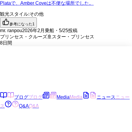
Plataで、Amber Coveは不便な場所でした。
観光スタイル
:
その他
参考になった
1
mr. ranpou
2026年2月乗船・5/25投稿
プリンセス・クルーズ
🚢
スター・プリンセス
8
日間
ブログ
ブログ
Media
Media
ニュース
ニュー
ス
Q&A
Q&A