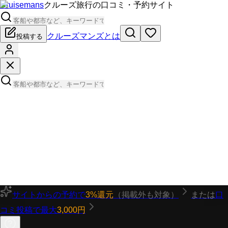
Cruisemans
クルーズ旅行の口コミ・予約サイト
クルーズマンズとは
投稿する
サイトからの予約で
3%還元
（掲載外も対象）
または
口
コミ投稿で最大
3,000円