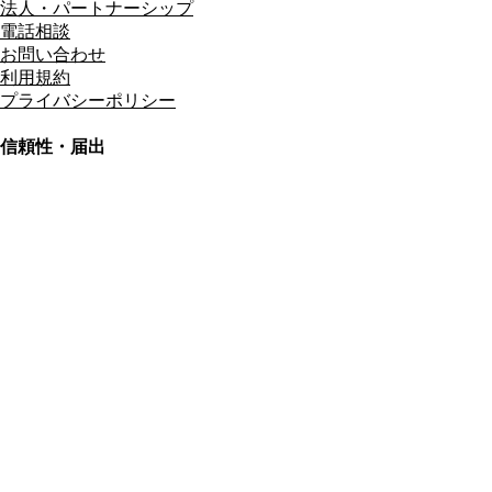
法人・パートナーシップ
電話相談
お問い合わせ
利用規約
プライバシーポリシー
信頼性・届出
総合旅行業務取扱管理者
資格保有
適格請求書発行事業者
T3011301023586
SSL/TLS暗号化通信