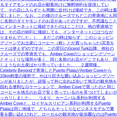
るダイアモンドのお店が顧客向けに無料WiFiを提供してい
て、その店に入らずとも周囲に近付けば接続でき、この時は重
宝しました。なお、この後のクルーズでもどこの寄港地にも同
じ名前のダイヤモンドのお店があったのですが、不思議なこと
にインターネットに接続できたのはここだけ。他の寄港地で
は、その店のWiFiに接続しても、インターネットにはつなが
りませんでした。） まだこの時は知らず、このショッピン
グゾーンでお土産にコーヒー（粉）とか買っちゃった(JCBカ
ードは使えず)のですが、この翌日のGrand Turk以降、他社の
クルーズでの寄港先でも、Amber Coveのショッピングゾーン
とそっくりな場所が多く、同じ名前のお店がどこでもあり、同
じようなお土産ばかり売っていました。 ２週間後、
Celebrity Beyondで寄港したPuerto PlataがAmber Coveから
10km程度の場所で、やはり巨大な囲い込みショッピングゾー
ンがありましたが、頑張って外に出れば歩いて地元の観光地を
回れる便利なロケーションで、Amber Coveで買ったのと同じ
コーヒーを地元のお店で安く売っているのを見つけてしまいガ
ッカリしました。 つまり、カーニバル系列が利用する
Amber Coveと、ロイヤルカリビアン系列が利用するPuerto
Plataは同じ地域で、どちらもそっくりなビジネスモデルで乗
客を囲い込むけれど、ローカルの観光地が徒歩圏なのはPuerto