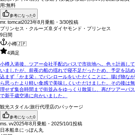
用
:
無料
参考になった
0
mr. tomcat
2023年8月乗船・3/30投稿
プリンセス・クルーズ
🚢
ダイヤモンド・プリンセス
9
日間
小樽
🇯🇵
4
満足
小樽入港後、ツアー会社手配のバスで市街地へ。色々計画して
いましたが、前夜の船の揺れで寝不足だったため、予定を詰め
込まず「かま栄」でパンロールをいただくことに。揚げ物なが
ら思ったより軽い食感で美味しくいただけました。その後は無
理せず集合時間まで街並みをゆっくり散策し、再びツアーバス
で新千歳空港に向かいました。
観光スタイル
:
旅行代理店のパッケージ
参考になった
0
ms. vv
2025年8月乗船・2025/10/1投稿
日本船
🚢
にっぽん丸