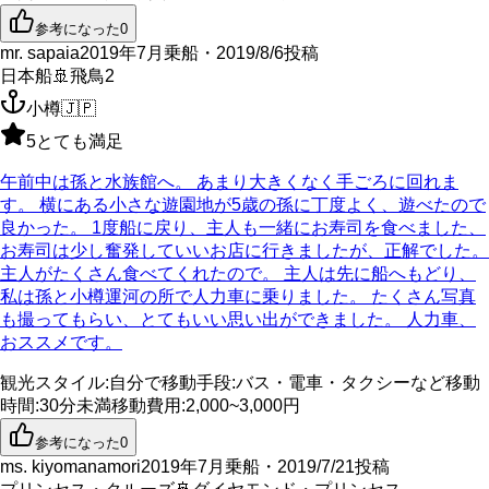
参考になった
0
mr. sapaia
2019年7月乗船・2019/8/6投稿
日本船
🚢
飛鳥2
小樽
🇯🇵
5
とても満足
午前中は孫と水族館へ。 あまり大きくなく手ごろに回れま
す。 横にある小さな遊園地が5歳の孫に丁度よく、遊べたので
良かった。 1度船に戻り、主人も一緒にお寿司を食べました、
お寿司は少し奮発していいお店に行きましたが、正解でした。
主人がたくさん食べてくれたので。 主人は先に船へもどり、
私は孫と小樽運河の所で人力車に乗りました。 たくさん写真
も撮ってもらい、とてもいい思い出ができました。 人力車、
おススメです。
観光スタイル
:
自分で
移動手段
:
バス・電車・タクシーなど
移動
時間
:
30分未満
移動費用
:
2,000~3,000円
参考になった
0
ms. kiyomanamori
2019年7月乗船・2019/7/21投稿