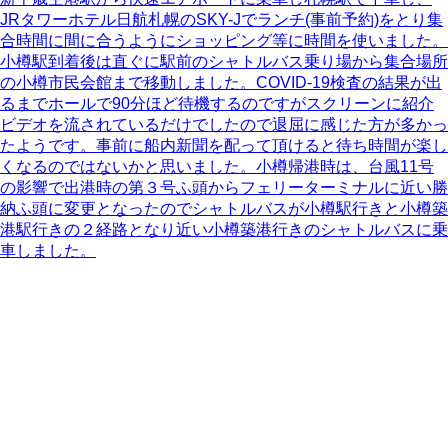
JRタワーホテル日航札幌のSKY-Jでランチ(事前予約)をとり集
合時間に間に合うようにショッピング等に時間を使いました。
小樽駅到着後は直ぐに駅前のシャトルバス乗り場から集合場所
の小樽市民会館まで移動しました。COVID-19検査の結果が出
るまでホールで90分ほど待機するのですがスクリーンに紹介
ビデオを流されているだけでしたので退屈に感じた方が多かっ
たようです。事前に船内新聞を配って頂けると待ち時間が楽し
くなるのではないかと思いました。小樽帰港時は、台風11号
の影響で出港時の第３号ふ頭からフェリーターミナルに近い勝
納ふ頭に変更となったのでシャトルバスが小樽駅行きと小樽築
港駅行きの２経路となり近い小樽築港行きのシャトルバスに乗
車しました。