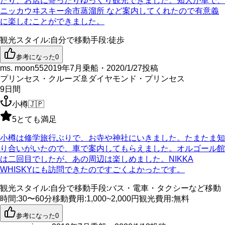
たり、お店に寄ったりゆっくり観光できました。知人が車で、
ニッカウヰスキー余市蒸溜所 など案内してくれたので有意義
に楽しむことができました。
観光スタイル
:
自分で
移動手段
:
徒歩
参考になった
0
ms. moon55
2019年7月乗船・2020/1/27投稿
プリンセス・クルーズ
🚢
ダイヤモンド・プリンセス
9
日間
小樽
🇯🇵
5
とても満足
小樽は修学旅行ぶりで、お寺や神社にいきました。たまたま知
り合いがいたので、車で案内してもらえました。オルゴール館
は二回目でしたが、あの周辺は楽しめました。NIKKA
WHISKYにも訪問できたのですごくよかったです。
観光スタイル
:
自分で
移動手段
:
バス・電車・タクシーなど
移動
時間
:
30〜60分
移動費用
:
1,000~2,000円
観光費用
:
無料
参考になった
0