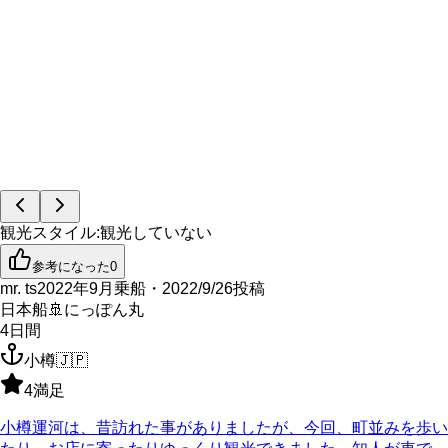
観光スタイル
:
観光していない
参考になった
0
mr. ts
2022年9月乗船・2022/9/26投稿
日本船
🚢
にっぽん丸
4
日間
小樽
🇯🇵
4
満足
小樽運河は、昔訪れた事がありましたが、今回、町並みを歩い