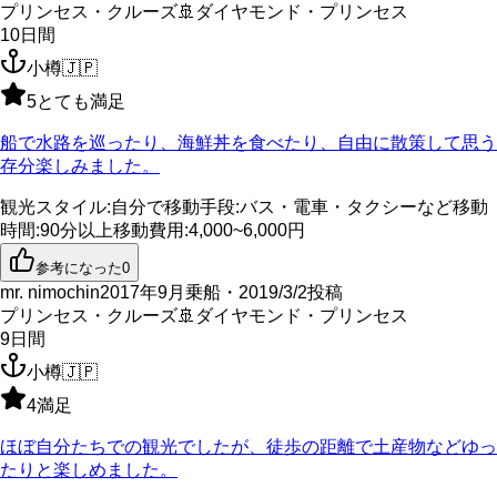
プリンセス・クルーズ
🚢
ダイヤモンド・プリンセス
10
日間
小樽
🇯🇵
5
とても満足
船で水路を巡ったり、海鮮丼を食べたり、自由に散策して思う
存分楽しみました。
観光スタイル
:
自分で
移動手段
:
バス・電車・タクシーなど
移動
時間
:
90分以上
移動費用
:
4,000~6,000円
参考になった
0
mr. nimochin
2017年9月乗船・2019/3/2投稿
プリンセス・クルーズ
🚢
ダイヤモンド・プリンセス
9
日間
小樽
🇯🇵
4
満足
ほぼ自分たちでの観光でしたが、徒歩の距離で土産物などゆっ
たりと楽しめました。