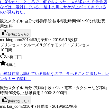
にぎやかな ところで 何でもあった。 人が多いので 飲食店
などは 混雑している。 途中の川にサケが上がってきている
のが見られた。
観光スタイル
:
自分で
移動手段
:
徒歩
移動時間
:
60〜90分
移動費
用
:
無料
参考になった
0
mr. kingpano
2014年9月乗船・2019/6/15投稿
プリンセス・クルーズ
🚢
ダイヤモンド・プリンセス
10
日間
小樽
🇯🇵
4
満足
小樽は何度も訪れている場所なので、食べることに徹した。レ
ンタカーで移動。
観光スタイル
:
自分で
移動手段
:
バス・電車・タクシーなど
移動
時間
:
90分以上
移動費用
:
2,000~3,000円
参考になった
0
ms. kei_com
2016年7月乗船・2019/6/15投稿