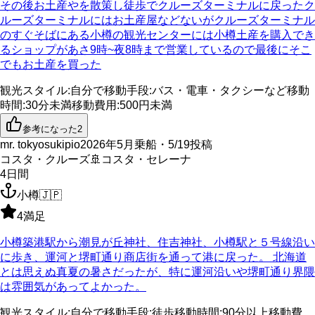
その後お土産やを散策し徒歩でクルーズターミナルに戻ったク
ルーズターミナルにはお土産屋などないがクルーズターミナル
のすぐそばにある小樽の観光センターには小樽土産を購入でき
るショップがあさ9時~夜8時まで営業しているので最後にそこ
でもお土産を買った
観光スタイル
:
自分で
移動手段
:
バス・電車・タクシーなど
移動
時間
:
30分未満
移動費用
:
500円未満
参考になった
2
mr. tokyosukipio
2026年5月乗船・5/19投稿
コスタ・クルーズ
🚢
コスタ・セレーナ
4
日間
小樽
🇯🇵
4
満足
小樽築港駅から潮見が丘神社、住吉神社、小樽駅と５号線沿い
に歩き、運河と堺町通り商店街を通って港に戻った。 北海道
とは思えぬ真夏の暑さだったが、特に運河沿いや堺町通り界隈
は雰囲気があってよかった。
観光スタイル
:
自分で
移動手段
:
徒歩
移動時間
:
90分以上
移動費