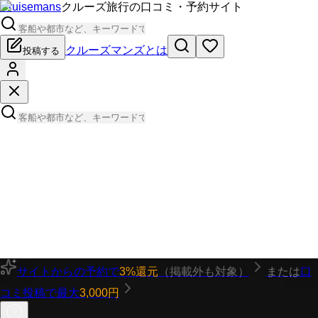
Cruisemans
クルーズ旅行の口コミ・予約サイト
クルーズマンズとは
投稿する
サイトからの予約で
3%還元
（掲載外も対象）
または
口
コミ投稿で最大
3,000円