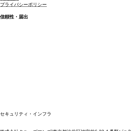
プライバシーポリシー
信頼性・届出
総合旅行業務取扱管理者
資格保有
適格請求書発行事業者
T3011301023586
SSL/TLS暗号化通信
セキュリティ・インフラ