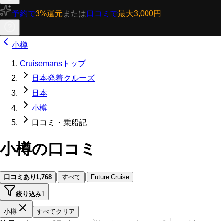
予約で
3%還元
または
口コミで
最大3,000円
小樽
Cruisemansトップ
日本発着クルーズ
日本
小樽
口コミ・乗船記
小樽の口コミ
|
|
口コミあり
1,768
すべて
Future Cruise
絞り込み
1
小樽
すべてクリア