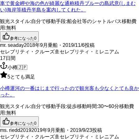
車で黄金岬や海の色が綺麗な通称積丹ブルーの島武意(しまむ
い)海岸等積丹半島を案内してくれた。
観光スタイル
:
自分で
移動手段
:
船会社等のシャトルバス
移動費
用
:
無料
参考になった
0
mr. seaday
2018年9月乗船・2019/11/6投稿
セレブリティ・クルーズ
🚢
セレブリティ・ミレニアム
17
日間
小樽
🇯🇵
5
とても満足
小樽運河の一番はじまで行ったので観光客も少なくとても良か
った。
観光スタイル
:
自分で
移動手段
:
徒歩
移動時間
:
30〜60分
移動費
用
:
無料
参考になった
0
ms. riedd2019
2019年9月乗船・2019/9/23投稿
セレブリティ・クルーズ
🚢
セレブリティ・ミレニアム