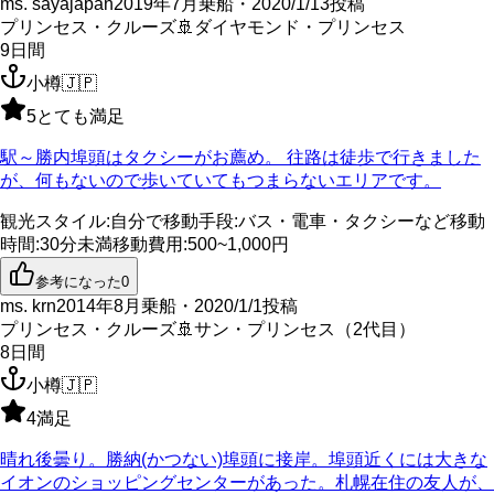
ms. sayajapan
2019年7月乗船・2020/1/13投稿
プリンセス・クルーズ
🚢
ダイヤモンド・プリンセス
9
日間
小樽
🇯🇵
5
とても満足
駅～勝内埠頭はタクシーがお薦め。 往路は徒歩で行きました
が、何もないので歩いていてもつまらないエリアです。
観光スタイル
:
自分で
移動手段
:
バス・電車・タクシーなど
移動
時間
:
30分未満
移動費用
:
500~1,000円
参考になった
0
ms. krn
2014年8月乗船・2020/1/1投稿
プリンセス・クルーズ
🚢
サン・プリンセス（2代目）
8
日間
小樽
🇯🇵
4
満足
晴れ後曇り。勝納(かつない)埠頭に接岸。埠頭近くには大きな
イオンのショッピングセンターがあった。札幌在住の友人が、