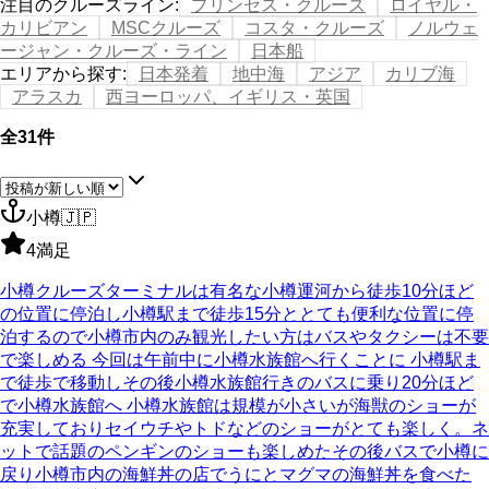
注目のクルーズライン
:
プリンセス・クルーズ
ロイヤル・
カリビアン
MSCクルーズ
コスタ・クルーズ
ノルウェ
ージャン・クルーズ・ライン
日本船
エリアから探す
:
日本発着
地中海
アジア
カリブ海
アラスカ
西ヨーロッパ、イギリス・英国
全31件
小樽
🇯🇵
4
満足
小樽クルーズターミナルは有名な小樽運河から徒歩10分ほど
の位置に停泊し小樽駅まで徒歩15分ととても便利な位置に停
泊するので小樽市内のみ観光したい方はバスやタクシーは不要
で楽しめる 今回は午前中に小樽水族館へ行くことに 小樽駅ま
で徒歩で移動しその後小樽水族館行きのバスに乗り20分ほど
で小樽水族館へ 小樽水族館は規模が小さいが海獣のショーが
充実しておりセイウチやトドなどのショーがとても楽しく。ネ
ットで話題のペンギンのショーも楽しめたその後バスで小樽に
戻り小樽市内の海鮮丼の店でうにとマグマの海鮮丼を食べた