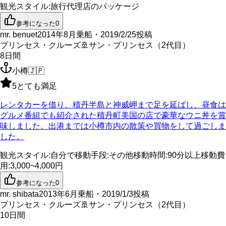
観光スタイル
:
旅行代理店のパッケージ
参考になった
0
mr. benuet
2014年8月乗船・2019/2/25投稿
プリンセス・クルーズ
🚢
サン・プリンセス（2代目）
8
日間
小樽
🇯🇵
5
とても満足
レンタカーを借り、積丹半島と神威岬まで足を延ばし、昼食は
グルメ番組でも紹介された積丹町美国の店で豪華なウニ丼を賞
味しました。出港までは小樽市内の散策や買物をして過ごしま
した。
観光スタイル
:
自分で
移動手段
:
その他
移動時間
:
90分以上
移動費
用
:
3,000~4,000円
参考になった
0
mr. shibata
2013年6月乗船・2019/1/3投稿
プリンセス・クルーズ
🚢
サン・プリンセス（2代目）
10
日間