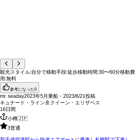
観光スタイル
:
自分で
移動手段
:
徒歩
移動時間
:
30〜60分
移動費
用
:
無料
参考になった
0
mr. seaday
2023年5月乗船・2023/6/21投稿
キュナード・ライン
🚢
クイーン・エリザベス
16
日間
小樽
🇯🇵
3
普通
新千歳空港駅から快速エアポートに乗車し札幌駅で下車し、