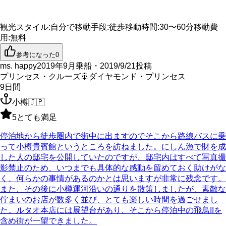
観光スタイル
:
自分で
移動手段
:
徒歩
移動時間
:
30〜60分
移動費
用
:
無料
参考になった
0
ms. happy
2019年9月乗船・2019/9/21投稿
プリンセス・クルーズ
🚢
ダイヤモンド・プリンセス
9
日間
小樽
🇯🇵
5
とても満足
停泊地から徒歩圏内で街中に出ますのでそこから路線バスに乗
って小樽貴賓館というところを訪ねました。にしん漁で財を成
した人の邸宅を公開していたのですが、邸宅内はすべて写真撮
影禁止のため、いつまでも具体的な感動を留めておく助けがな
く、何らかの事情があるのかとは思いますが非常に残念です。
また、その後に小樽運河沿いの通りを散策しましたが、素敵な
佇まいのお店が数多く並び、とても楽しい時間を過ごせまし
た。ルタオ本店には展望台があり、そこから停泊中の飛鳥IIを
含め街が一望できました。