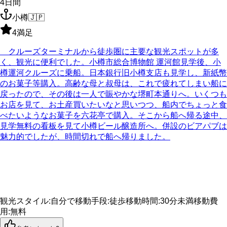
4
日間
小樽
🇯🇵
4
満足
クルーズターミナルから徒歩圏に主要な観光スポットが多
く、観光に便利でした。小樽市総合博物館 運河館見学後、小
樽運河クルーズに乗船。日本銀行旧小樽支店も見学し、新紙幣
のお菓子等購入。高齢な母と叔母は、これで疲れてしまい船に
戻ったので、その後は一人で賑やかな堺町本通りへ。いくつも
お店を見て、お土産買いたいなと思いつつ、船内でちょっと食
べたいようなお菓子を六花亭で購入。そこから船へ帰る途中、
見学無料の看板を見て小樽ビール醸造所へ。併設のビアパブは
魅力的でしたが、時間切れで船へ帰りました。
観光スタイル
:
自分で
移動手段
:
徒歩
移動時間
:
30分未満
移動費
用
:
無料