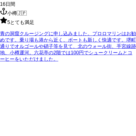
16
日間
小樽
🇯🇵
5
とても満足
青の洞窟クルージングに申し込みました。プロロマリンはお勧
めです。乗り場も港から近く、ボートも新しく快適です。堺町
通りでオルゴールや硝子等を見て、北のウォール街、手宮線跡
地、小樽運河。六花亭の2階では100円でシュークリームとコ
ーヒーをいただけました。