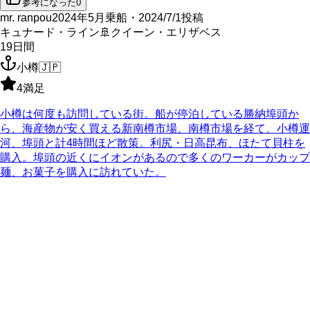
参考になった
0
mr. ranpou
2024年5月乗船・2024/7/1投稿
キュナード・ライン
🚢
クイーン・エリザベス
19
日間
小樽
🇯🇵
4
満足
小樽は何度も訪問している街。船が停泊している勝納埠頭か
ら、海産物が安く買える新南樽市場、南樽市場を経て、小樽運
河、埠頭と計4時間ほど散策。利尻・日高昆布、ほたて貝柱を
購入。埠頭の近くにイオンがあるので多くのワーカーがカップ
麺、お菓子を購入に訪れていた。