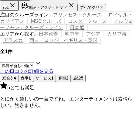
751
施設・アクティビティ
すべてクリア
注目のクルーズライン
:
プリンセス・クルーズ
ロイヤル・
カリビアン
MSCクルーズ
コスタ・クルーズ
ノルウェ
ージャン・クルーズ・ライン
日本船
エリアから探す
:
日本発着
地中海
アジア
カリブ海
アラスカ
西ヨーロッパ、イギリス・英国
全1件
この口コミの詳細を見る
総合
3.4
食事
1
サービス
1
客室
2
施設
5
5
とても満足
とにかく楽しいの一言ですね。 エンターティメントは素晴ら
しい。飽きません。