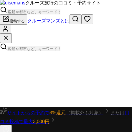
Cruisemans
クルーズ旅行の口コミ・予約サイト
クルーズマンズとは
投稿する
サイトからの予約で
3%還元
（掲載外も対象）
または
口
コミ投稿で最大
3,000円