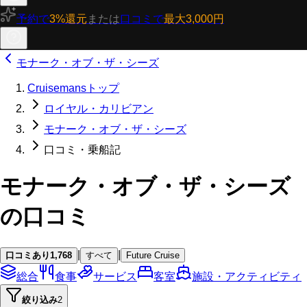
予約で
3%還元
または
口コミで
最大3,000円
モナーク・オブ・ザ・シーズ
Cruisemansトップ
ロイヤル・カリビアン
モナーク・オブ・ザ・シーズ
口コミ・乗船記
モナーク・オブ・ザ・シーズ
の口コミ
|
|
口コミあり
1,768
すべて
Future Cruise
総合
食事
サービス
客室
施設・アクティビティ
絞り込み
2