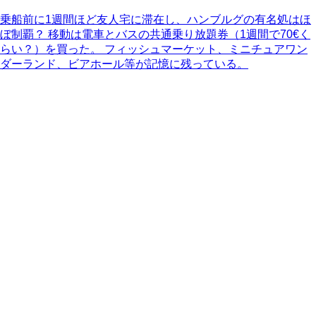
乗船前に1週間ほど友人宅に滞在し、ハンブルグの有名処はほ
ぼ制覇？ 移動は電車とバスの共通乗り放題券（1週間で70€く
らい？）を買った。 フィッシュマーケット、ミニチュアワン
ダーランド、ビアホール等が記憶に残っている。