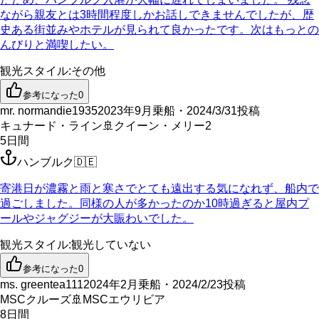
ながら親友とは3時間程度しかお話しできませんでしたが、歴
史ある街並みやホテルが見られて良かったです。次はもっとの
んびりと満喫したい。
観光スタイル
:
その他
参考になった
0
mr. normandie1935
2023年9月乗船・2024/3/31投稿
キュナード・ライン
🚢
クイーン・メリー2
5
日間
ハンブルク
🇩🇪
寄港日が濃霧と雨と寒さでとても遠出する気になれず、船内で
過ごしました。同様の人が多かったのか10時過ぎると屋内プ
ールやジャグジーが大賑わいでした。
観光スタイル
:
観光していない
参考になった
0
ms. greentea111
2024年2月乗船・2024/2/23投稿
MSCクルーズ
🚢
MSCエウリビア
8
日間