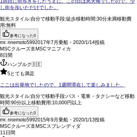
1回目に街歩きをしたうえに、この日は悪天候でしたので、少
し街を歩いただけでした。
観光スタイル
:
自分で
移動手段
:
徒歩
移動時間
:
30分未満
移動費
用
:
無料
参考になった
0
mr. nnemoto599
2017年7月乗船・2020/1/14投稿
MSCクルーズ
🚢
MSCマニフィカ
8
日間
ハンブルク
🇩🇪
5
とても満足
ここは出発地でしたので、1週間滞在して楽しみました。
観光スタイル
:
自分で
移動手段
:
バス・電車・タクシーなど
移動
時間
:
90分以上
移動費用
:
10,000円以上
参考になった
0
mr. nnemoto599
2015年9月乗船・2020/1/13投稿
MSCクルーズ
🚢
MSCスプレンディダ
11
日間