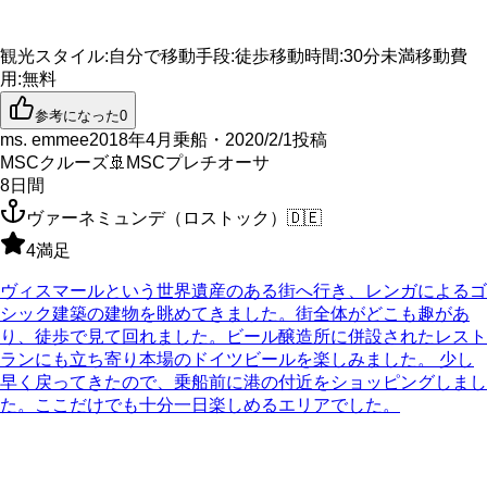
観光スタイル
:
自分で
移動手段
:
徒歩
移動時間
:
30分未満
移動費
用
:
無料
参考になった
0
ms. emmee
2018年4月乗船・2020/2/1投稿
MSCクルーズ
🚢
MSCプレチオーサ
8
日間
ヴァーネミュンデ（ロストック）
🇩🇪
4
満足
ヴィスマールという世界遺産のある街へ行き、レンガによるゴ
シック建築の建物を眺めてきました。街全体がどこも趣があ
り、徒歩で見て回れました。ビール醸造所に併設されたレスト
ランにも立ち寄り本場のドイツビールを楽しみました。 少し
早く戻ってきたので、乗船前に港の付近をショッピングしまし
た。ここだけでも十分一日楽しめるエリアでした。