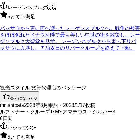
レーゲンスブルク
🇩🇪
5
とても満足
パッサウから更に西へ遡ったレーゲンスブルクへ。戦争の被害
をほぼ免れたドナウ河畔で最も美しい中世の街を散策し、レー
ゲンブルク大聖堂を見学。 レーゲンスブルクから東へ下りパ
ッサウに入港し、７泊８日のリバークルーズを終えて下船。
観光スタイル
:
旅行代理店のパッケージ
参考になった
0
mr. shibata
2023年8月乗船・2023/1/17投稿
ルフトナー・クルーズ
🚢
MSアマデウス・シルバー3
8
日間
パッサウ
🇩🇪
5
とても満足