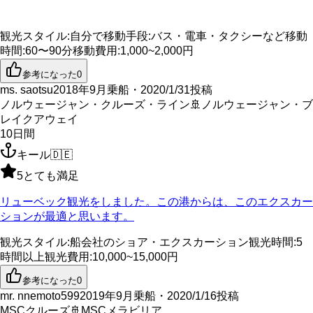
観光スタイル
:
自分で
移動手段
:
バス・電車・タクシーなど
移動
時間
:
60〜90分
移動費用
:
1,000~2,000円
参考になった
0
ms. saotsu
2018年9月乗船・2020/1/31投稿
ノルウェージャン・クルーズ・ライン
🚢
ノルウェージャン・ブ
レイクアウェイ
10
日間
キール
🇩🇪
5
とても満足
リューベック観光をしました。この港からは、このエクスカー
ションが最適と思います。
観光スタイル
:
船会社のショア・エクスカーション
観光時間
:
5
時間以上
観光費用
:
10,000~15,000円
参考になった
0
mr. nnemoto599
2019年9月乗船・2020/1/16投稿
MSCクルーズ
🚢
MSCメラビリア