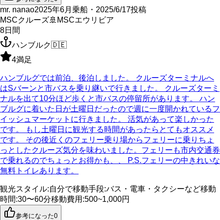
mr. nanao
2025年6月乗船・2025/6/17投稿
MSCクルーズ
🚢
MSCエウリビア
8
日間
ハンブルク
🇩🇪
4
満足
ハンブルグでは前泊、後泊しました。 クルーズターミナルへ
はSバーンと市バスを乗り継いで行きました。 クルーズターミ
ナルを出て10分ほど歩くと市バスの停留所があります。 ハン
ブルグに着いた日が土曜日だったので週に一度開かれているフ
イッシュマーケットに行きました。 活気があって楽しかった
です。 もし土曜日に観光する時間があったらとてもオススメ
です。 その後近くのフェリー乗り場からフェリーに乗りちょ
っとしたクルーズ気分を味わいました。フェリーも市内交通券
で乗れるのでちょっとお得かも、、 P.S.フェリーの中きれいな
無料トイレあります。
観光スタイル
:
自分で
移動手段
:
バス・電車・タクシーなど
移動
時間
:
30〜60分
移動費用
:
500~1,000円
参考になった
0