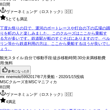
8
日間
ヴァーネミュンデ（ロストック）
🇩🇪
5
とても満足
丁度お祭りの日で、運河のボートレースや灯台の下の広場の踊
りを町の人と楽しみました。 このクルーズはここから乗船す
る方が多いです。鉄道駅が船のすぐそばにありますので、ベル
リン等から鉄道利用の方は、ここから乗船するほうが良いでし
ょう。
観光スタイル
:
自分で
移動手段
:
徒歩
移動時間
:
30分未満
移動費
用
:
無料
参考になった
0
mr. nnemoto599
2017年7月乗船・2020/1/15投稿
MSCクルーズ
🚢
MSCマニフィカ
8
日間
ヴァーネミュンデ（ロストック）
🇩🇪
4
満足