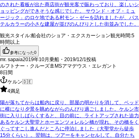
のされた看板が出た商店街が観光客で賑わっており、楽しいシ
ョッピングができそうな感じでした。 サウンド・オブ・ミュ
ージック」のロケ地である村モン・ゼーを訪れましたが、パス
テルカラーの小さな建屋が並びのんびりとした街並みでした。
観光スタイル
:
船会社のショア・エクスカーション
観光時間
:
5
時間以上
参考になった
0
mr. sapaia
2019年10月乗船・2019/12/1投稿
ルフトナー・クルーズ
🚢
MSアマデウス・エレガント
8
日間
ケルン
🇩🇪
4
満足
陽が落ちてからは船内に戻り、部屋の明かりを消して、ベッド
に横になり夕景を眺めながらのんびり過ごしました。ケルン市
街に入りしばらくすると、目の前に、ライトアップされた迫力
あるケルン大聖堂とホーエンツォレルン橋が現れ、その橋をく
ぐってすこし進んだところに停泊しました（大聖堂から徒歩
15分くらい）。翌朝は、ツアーをキャンセルして、自分たち