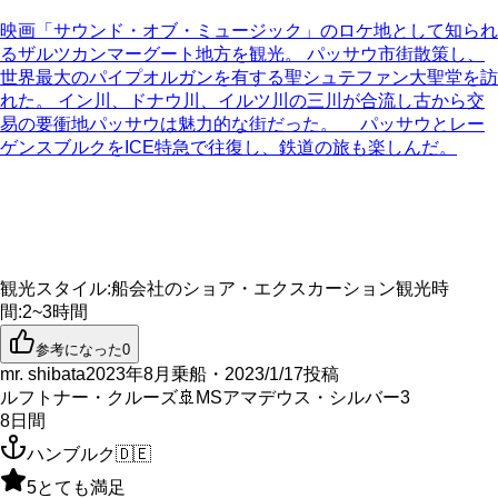
映画「サウンド・オブ・ミュージック」のロケ地として知られ
るザルツカンマーグート地方を観光。 パッサウ市街散策し、
世界最大のパイプオルガンを有する聖シュテファン大聖堂を訪
れた。 イン川、ドナウ川、イルツ川の三川が合流し古から交
易の要衝地パッサウは魅力的な街だった。 パッサウとレー
ゲンスブルクをICE特急で往復し、鉄道の旅も楽しんだ。
観光スタイル
:
船会社のショア・エクスカーション
観光時
間
:
2~3時間
参考になった
0
mr. shibata
2023年8月乗船・2023/1/17投稿
ルフトナー・クルーズ
🚢
MSアマデウス・シルバー3
8
日間
ハンブルク
🇩🇪
5
とても満足