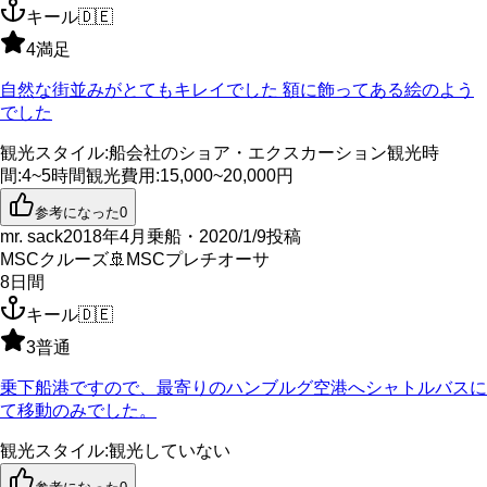
キール
🇩🇪
4
満足
自然な街並みがとてもキレイでした 額に飾ってある絵のよう
でした
観光スタイル
:
船会社のショア・エクスカーション
観光時
間
:
4~5時間
観光費用
:
15,000~20,000円
参考になった
0
mr. sack
2018年4月乗船・2020/1/9投稿
MSCクルーズ
🚢
MSCプレチオーサ
8
日間
キール
🇩🇪
3
普通
乗下船港ですので、最寄りのハンブルグ空港へシャトルバスに
て移動のみでした。
観光スタイル
:
観光していない