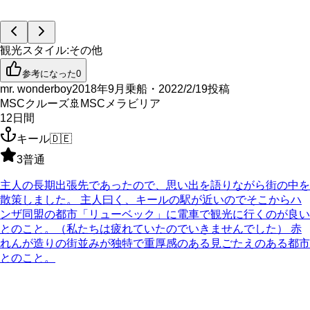
観光スタイル
:
その他
参考になった
0
mr. wonderboy
2018年9月乗船・2022/2/19投稿
MSCクルーズ
🚢
MSCメラビリア
12
日間
キール
🇩🇪
3
普通
主人の長期出張先であったので、思い出を語りながら街の中を
散策しました。 主人曰く、キールの駅が近いのでそこからハ
ンザ同盟の都市「リューベック」に電車で観光に行くのが良い
とのこと。（私たちは疲れていたのでいきませんでした） 赤
れんが造りの街並みが独特で重厚感のある見ごたえのある都市
とのこと。