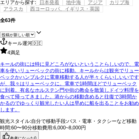
エリアから探す
:
日本発着
地中海
アジア
カリブ海
アラスカ
西ヨーロッパ、イギリス・英国
全63件
キール運河
🇩🇪
4
満足
キールの街には特に見どころがないということらしいので、電
車を使いリューベックの街に移動。キールからは観光でリュー
ベックかハンブルクに電車移動する人が半々くらいしいいです
が、我々はリューベックに。電車で1時間ほどでリューベック
に到着。有名なホルステン門や街の教会を散策しドイツ料理を
食べて帰ってきました。港からの移動含めると往復で3時間か
かるのでゆっくり観光したい人は早めに船を出ることをお勧め
します。
観光スタイル
:
自分で
移動手段
:
バス・電車・タクシーなど
移動
時間
:
60〜90分
移動費用
:
6,000~8,000円
参考になった
0