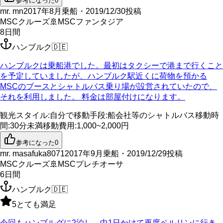
参考になった
0
mr. mn
2017年8月乗船・2019/12/30投稿
MSCクルーズ
🚢
MSCファンタジア
8
日間
ハンブルク
🇩🇪
ハンブルクは乗船港でした。最初はタクシーで港まで行くこと
を予定していましたが、ハンブルク駅近くに荷物を預かる
MSCのブースとシャトルバス乗り場が設営されていたので、
それを利用しました。 料金は部屋付けになります。
観光スタイル
:
自分で
移動手段
:
船会社等のシャトルバス
移動時
間
:
30分未満
移動費用
:
1,000~2,000円
参考になった
0
mr. masafuka8071
2017年9月乗船・2019/12/29投稿
MSCクルーズ
🚢
MSCプレチオーサ
6
日間
ハンブルク
🇩🇪
5
とても満足
今回もハンブルグに2泊し、中1日かけて再度ベルリンに行き