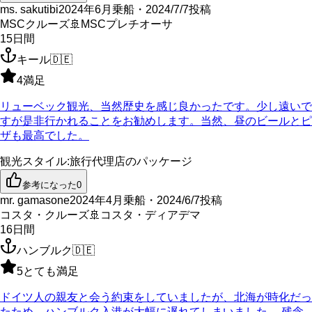
ms. sakutibi
2024年6月乗船・2024/7/7投稿
MSCクルーズ
🚢
MSCプレチオーサ
15
日間
キール
🇩🇪
4
満足
リューベック観光、当然歴史を感じ良かったです。少し遠いで
すが是非行かれることをお勧めします。当然、昼のビールとピ
ザも最高でした。
観光スタイル
:
旅行代理店のパッケージ
参考になった
0
mr. gamasone
2024年4月乗船・2024/6/7投稿
コスタ・クルーズ
🚢
コスタ・ディアデマ
16
日間
ハンブルク
🇩🇪
5
とても満足
ドイツ人の親友と会う約束をしていましたが、北海が時化だっ
たため、ハンブルク入港が大幅に遅れてしまいました。 残念