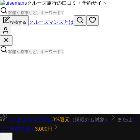
Cruisemans
クルーズ旅行の口コミ・予約サイト
クルーズマンズとは
投稿する
サイトからの予約で
3%還元
（掲載外も対象）
または
口
コミ投稿で最大
3,000円