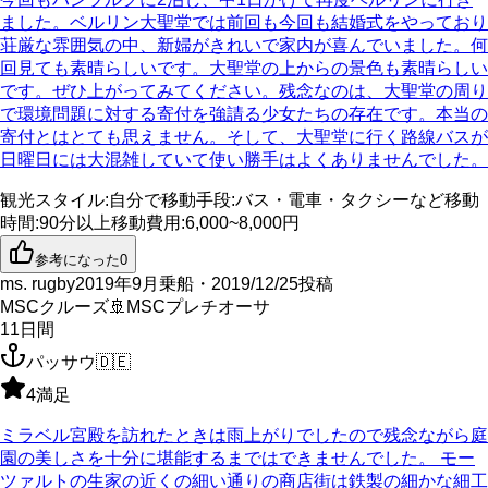
ました。ベルリン大聖堂では前回も今回も結婚式をやっており
荘厳な雰囲気の中、新婦がきれいで家内が喜んでいました。何
回見ても素晴らしいです。大聖堂の上からの景色も素晴らしい
です。ぜひ上がってみてください。残念なのは、大聖堂の周り
で環境問題に対する寄付を強請る少女たちの存在です。本当の
寄付とはとても思えません。そして、大聖堂に行く路線バスが
日曜日には大混雑していて使い勝手はよくありませんでした。
観光スタイル
:
自分で
移動手段
:
バス・電車・タクシーなど
移動
時間
:
90分以上
移動費用
:
6,000~8,000円
参考になった
0
ms. rugby
2019年9月乗船・2019/12/25投稿
MSCクルーズ
🚢
MSCプレチオーサ
11
日間
パッサウ
🇩🇪
4
満足
ミラベル宮殿を訪れたときは雨上がりでしたので残念ながら庭
園の美しさを十分に堪能するまではできませんでした。 モー
ツァルトの生家の近くの細い通りの商店街は鉄製の細かな細工