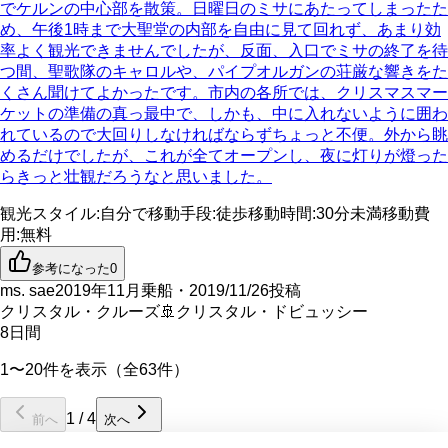
でケルンの中心部を散策。日曜日のミサにあたってしまったた
め、午後1時まで大聖堂の内部を自由に見て回れず、あまり効
率よく観光できませんでしたが、反面、入口でミサの終了を待
つ間、聖歌隊のキャロルや、パイプオルガンの荘厳な響きをた
くさん聞けてよかったです。市内の各所では、クリスマスマー
ケットの準備の真っ最中で、しかも、中に入れないように囲わ
れているので大回りしなければならずちょっと不便。外から眺
めるだけでしたが、これが全てオープンし、夜に灯りが燈った
らきっと壮観だろうなと思いました。
観光スタイル
:
自分で
移動手段
:
徒歩
移動時間
:
30分未満
移動費
用
:
無料
参考になった
0
ms. sae
2019年11月乗船・2019/11/26投稿
クリスタル・クルーズ
🚢
クリスタル・ドビュッシー
8
日間
1〜20件を表示（全63件）
1
/
4
前へ
次へ