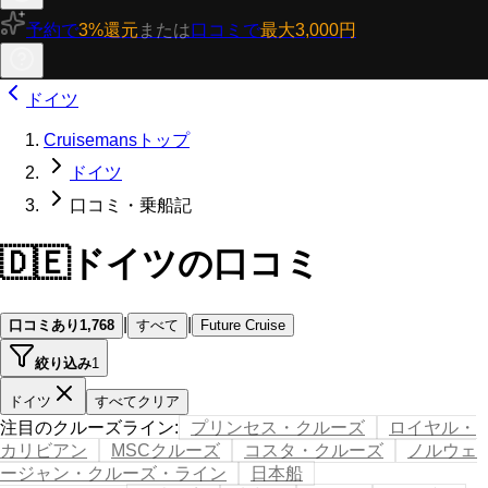
予約で
3%還元
または
口コミで
最大3,000円
ドイツ
Cruisemansトップ
ドイツ
口コミ・乗船記
🇩🇪
ドイツの口コミ
|
|
口コミあり
1,768
すべて
Future Cruise
絞り込み
1
ドイツ
すべてクリア
注目のクルーズライン
:
プリンセス・クルーズ
ロイヤル・
カリビアン
MSCクルーズ
コスタ・クルーズ
ノルウェ
ージャン・クルーズ・ライン
日本船