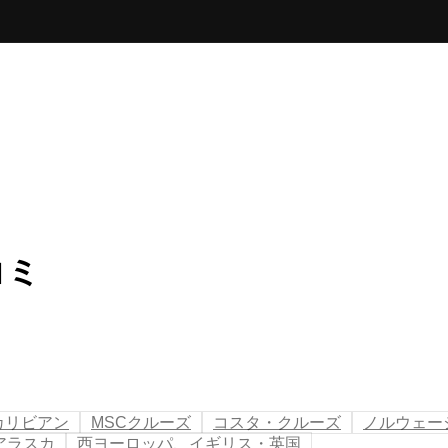
コミ
カリビアン
MSCクルーズ
コスタ・クルーズ
ノルウェー
アラスカ
西ヨーロッパ、イギリス・英国