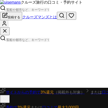
Cruisemans
クルーズ旅行の口コミ・予約サイト
クルーズマンズとは
投稿する
サイトからの予約で
3%還元
（掲載外も対象）
または
口
予約で
3%還元
または
口コミで
最大3,000円