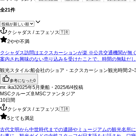
全21件
クシャダス / エフェソス
🇹🇷
2
やや不満
クシャダス訪問はエクスカーションが楽 ※公共交通機関が無
案内され興味のない売り込みを受けたことで、時間の無駄だし、 
観光スタイル
:
船会社のショア・エクスカーション
観光時間
:
2~
参考になった
0
mr. ika3
2025年5月乗船・2025/6/4投稿
MSCクルーズ
🚢
MSCファンタジア
10
日間
クシャダス / エフェソス
🇹🇷
5
とても満足
古代文明から中世時代までの遺跡やミュージアムの観光名所に
な事に、観光ガイドの女性スタッフが日本語をお話され、口