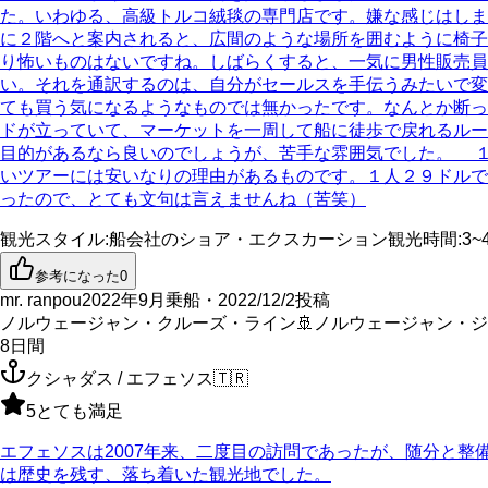
た。いわゆる、高級トルコ絨毯の専門店です。嫌な感じはしま
に２階へと案内されると、広間のような場所を囲むように椅子
り怖いものはないですね。しばらくすると、一気に男性販売
い。それを通訳するのは、自分がセールスを手伝うみたいで変
ても買う気になるようなものでは無かったです。なんとか断っ
ドが立っていて、マーケットを一周して船に徒歩で戻れるルー
目的があるなら良いのでしょうが、苦手な雰囲気でした。 
いツアーには安いなりの理由があるものです。１人２９ドルで
ったので、とても文句は言えませんね（苦笑）
観光スタイル
:
船会社のショア・エクスカーション
観光時間
:
3~
参考になった
0
mr. ranpou
2022年9月乗船・2022/12/2投稿
ノルウェージャン・クルーズ・ライン
🚢
ノルウェージャン・ジ
8
日間
クシャダス / エフェソス
🇹🇷
5
とても満足
エフェソスは2007年来、二度目の訪問であったが、随分と
は歴史を残す、落ち着いた観光地でした。