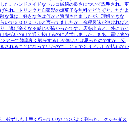
した。ハンドメイドなトルコ絨毯の良さについて説明され、更
げられ、ドリンクと自家製の焼菓子を無料でどうぞと。ただよ
高齢な母は、好きな色は何かと質問されましたが、理解できな
らいで３０００ドルと言ってましたが、余程興味が無ければと
り、逃げ辛くなる感じが怖かったです。店を出ると、外にガイ
けを払いのけて通り抜けるのに苦労しました。まあ、買い物の
、ツアーで効率良く観光するしか無いとは思ったのですが、安
きされることになっていたので、２人で２９ドルしか払わなか
が、必ずしも上手く行っていないのがよく判った。 クシャダス