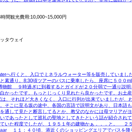
4時間
観光費用
:
10,000~15,000円
ッタウェイ
 Theaterへ行くと、入口でミネラルウォーター等を販売して
素通り。8:30頃ツアーのバスに乗車したら、座席に５００m
学博物館 ９時過ぎに到着するとガイドが２０分弱で一通り説
白かったです。もっとじっくり見れたら良かったです。お土産
家は、それほど大きくなく、入口に行列が出来ていましたが、
。そこに至る坂の途中、各国の言語で説明文があり、日本語も
を通して見たと断言してるとか、教父のなかには母マリアがヨ
いであったとして巡礼の聖地としてきたという話が紹介されて
っていた程度でしたが、１９５１年の建物かぁ．．．と。 ２
Bazaar １１：４０頃、港近くのショッピングエリアでバス