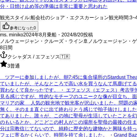
分・日焼け止め等の準備は非常に重要と思われた
観光スタイル
:
船会社のショア・エクスカーション
観光時間
:
3~
参考になった
0
ms. miniko
2024年8月乗船・2024/8/20投稿
ノルウェージャン・クルーズ・ライン
🚢
ノルウェージャン・ゲ
8
日間
クシャダス / エフェソス
🇹🇷
3
普通
ツアーに参加しましたが、朝7:45に集合場所のStardust
ていましたが、そんなところで高い水を買うなんて馬鹿げてると
買わなくて良かったです。 ・ エフェソス（エフェス）考古
見る感じですが、性的なモチーフのユニークな像が目立ち、面
マリアの家 人気の観光地で観光客が沢山いました。問題の
無く、そのまま直ぐに出て終わりとう感じで拍子抜けしました
てありました。誰々が、この地に聖母が生活していたことを幻
のもいるとか、どこどこの村人がこの場所を聖母の最後の住ま
分は宗教信じてないので、純粋に歴史的な建物かと興味を持
フェに寄るかくらいで、時間を持て余しました。 ・Grand 