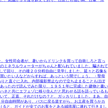
いました。女性司会者が、暑いからドリンクを買って自衛しろと言っ
lのミネラルウォーターがちゃんと配られていました。騙されて
明して回り、その後２０分程自由に見学しました。延々と石像を
買いたい人などからすれば、あっという間でしょう。 ・聖母
わりと直ぐに入れ、内部撮影禁止なので立ち止まることもほぼ
あったので読んでみた限り、１９５１年に完成した建物と書い
ハネと共にエフェゾに移り住んだと思わせる話を語っているも
いて、正直、それだけなの？と、ガッカリしました。まあ、自
５分自由時間があり、バスに戻る道すがら、お土産を買うかカ
を降りると、ガイドが全てのお客をとある絨毯屋に連れて行きまし