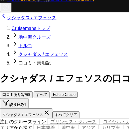
クシャダス / エフェソス
Cruisemansトップ
地中海クルーズ
トルコ
クシャダス / エフェソス
口コミ・乗船記
クシャダス / エフェソスの口
|
|
口コミあり
1,768
すべて
Future Cruise
絞り込み
1
クシャダス / エフェソス
すべてクリア
注目のクルーズライン
:
プリンセス・クルーズ
ロイヤル・
エリアから探す
:
日本発着
地中海
アジア
カリブ海