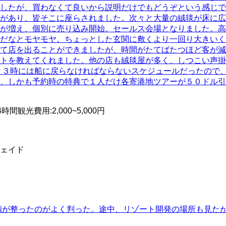
したが、買わなくて良いから説明だけでもどうぞという感じで
があり、皆そこに座らされました。次々と大量の絨毯が床に広
員が増え、個別に売り込み開始。セールス会場となりました。
だなとモヤモヤ。ちょっとした玄関に敷くより一回り大きいく
て店を出ることができましたが、時間がたてばたつほど客が減
トを教えてくれました。他の店も絨毯屋が多く、しつこい声掛
１３時には船に戻らなければならないスケジュールだったので
、しかも予約時の特典で１人だけ各寄港地ツアーが５０ドル引
4時間
観光費用
:
2,000~5,000円
ェイド
整備が整ったのがよく判った。途中、リゾート開発の場所も見た