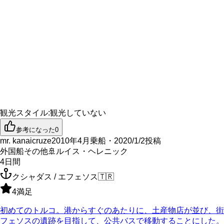
観光スタイル
:
観光していない
参考になった
0
mr. kanaicruze
2010年4月乗船・2020/1/2投稿
外国船その他
🚢
ルイス・ヘレニック
4
日間
クシャダス / エフェソス
🇹🇷
4
満足
初めてのトルコ。港からすぐのあたりに、土産物店が並び、街
フェソスの遺跡を目指して、公共バスで移動することにした。