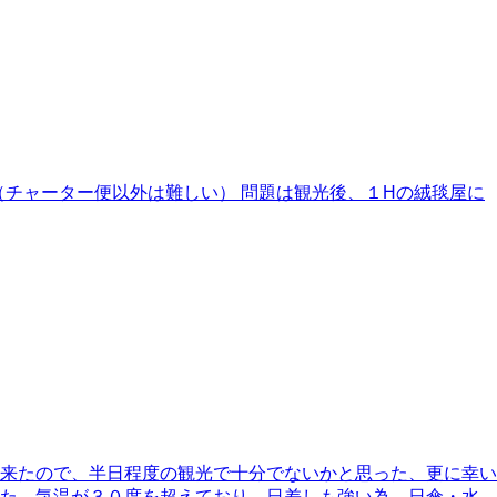
（チャーター便以外は難しい） 問題は観光後、１Hの絨毯屋に
来たので、半日程度の観光で十分でないかと思った、更に幸い
った。気温が３０度を超えており、日差しも強い為、日傘・水