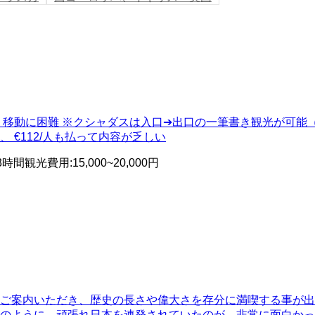
く移動に困難 ※クシャダスは入口➔出口の一筆書き観光が可能
€112/人も払って内容が乏しい
3時間
観光費用
:
15,000~20,000円
ご案内いただき、歴史の長さや偉大さを存分に満喫する事が出
癖のように、頑張れ日本を連発されていたのが、非常に面白か