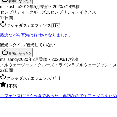
参考になった
0
mr. kushiro
2012年5月乗船・2020/7/14投稿
セレブリティ・クルーズ
🚢
セレブリティ・イクノス
12
日間
クシャダス / エフェソス
🇹🇷
残念ながら寄港はｷｬﾝｾﾙとなりました。
観光スタイル
:
観光していない
参考になった
0
ms. sandy
2020年2月乗船・2020/3/17投稿
ノルウェージャン・クルーズ・ライン
🚢
ノルウェージャン・ス
22
日間
クシャダス / エフェソス
🇹🇷
1
不満
エフェソスに行くべきであった。再訪なのでエフェソスを止め