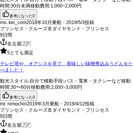
時間
:
30分未満
移動費用
:
1,000~2,000円
参考になった
0
ms. kei_com
2018年10月乗船・2019/5/3投稿
プリンセス・クルーズ
🚢
ダイヤモンド・プリンセス
9
日間
名古屋
🇯🇵
5
とても満足
テレビ塔や、オアシスを見て、美味しい味噌煮込みうどんをた
べました！
観光スタイル
:
自分で
移動手段
:
バス・電車・タクシーなど
移動
時間
:
30〜60分
移動費用
:
2,000~3,000円
参考になった
0
mr. nimochin
2019年3月乗船・2019/4/12投稿
プリンセス・クルーズ
🚢
ダイヤモンド・プリンセス
9
日間
名古屋
🇯🇵