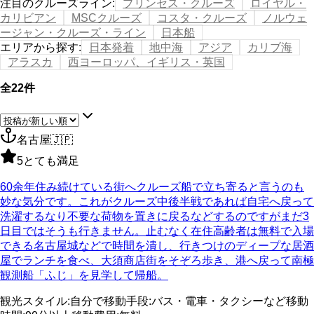
注目のクルーズライン
:
プリンセス・クルーズ
ロイヤル・
カリビアン
MSCクルーズ
コスタ・クルーズ
ノルウェ
ージャン・クルーズ・ライン
日本船
エリアから探す
:
日本発着
地中海
アジア
カリブ海
アラスカ
西ヨーロッパ、イギリス・英国
全22件
名古屋
🇯🇵
5
とても満足
60余年住み続けている街へクルーズ船で立ち寄ると言うのも
妙な気分です。これがクルーズ中後半戦であれば自宅へ戻って
洗濯するなり不要な荷物を置きに戻るなどするのですがまだ3
日目ではそうも行きません。止むなく在住高齢者は無料で入場
できる名古屋城などで時間を潰し、行きつけのディープな居酒
屋でランチを食べ、大須商店街をそぞろ歩き、港へ戻って南極
観測船「ふじ」を見学して帰船。
観光スタイル
:
自分で
移動手段
:
バス・電車・タクシーなど
移動