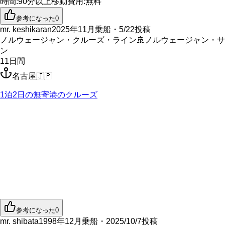
時間
:
90分以上
移動費用
:
無料
参考になった
0
mr. keshikaran
2025年11月乗船・5/22投稿
ノルウェージャン・クルーズ・ライン
🚢
ノルウェージャン・サ
ン
11
日間
名古屋
🇯🇵
1泊2日の無寄港のクルーズ
参考になった
0
mr. shibata
1998年12月乗船・2025/10/7投稿