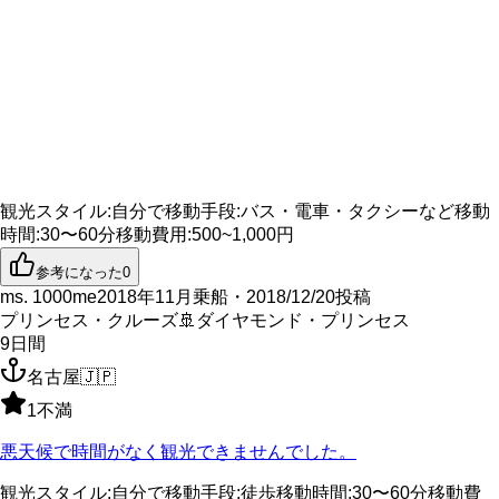
観光スタイル
:
自分で
移動手段
:
バス・電車・タクシーなど
移動
時間
:
30〜60分
移動費用
:
500~1,000円
参考になった
0
ms. 1000me
2018年11月乗船・2018/12/20投稿
プリンセス・クルーズ
🚢
ダイヤモンド・プリンセス
9
日間
名古屋
🇯🇵
1
不満
悪天候で時間がなく観光できませんでした。
観光スタイル
:
自分で
移動手段
:
徒歩
移動時間
:
30〜60分
移動費