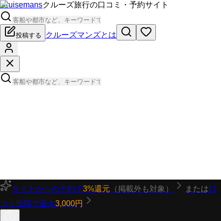
Cruisemans
クルーズ旅行の口コミ・予約サイト
クルーズマンズとは
投稿する
サイトからの予約で
3%還元
（掲載外も対象）
または
口
コミ投稿で最大
3,000円