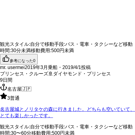
観光スタイル
:
自分で
移動手段
:
バス・電車・タクシーなど
移動
時間
:
30分未満
移動費用
:
500円未満
参考になった
0
mr. usermei
2019年3月乗船・2019/4/1投稿
プリンセス・クルーズ
🚢
ダイヤモンド・プリンセス
9
日間
名古屋
🇯🇵
3
普通
名古屋城とノリタケの森に行きました。どちらも空いていて、
とても楽しかったです。
観光スタイル
:
自分で
移動手段
:
バス・電車・タクシーなど
移動
時間
:
30〜60分
移動費用
:
500円未満