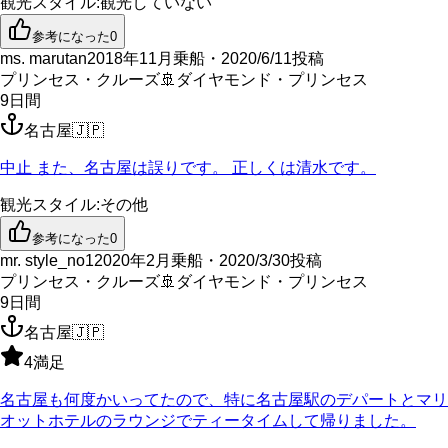
観光スタイル
:
観光していない
参考になった
0
ms. marutan
2018年11月乗船・2020/6/11投稿
プリンセス・クルーズ
🚢
ダイヤモンド・プリンセス
9
日間
名古屋
🇯🇵
中止 また、名古屋は誤りです。 正しくは清水です。
観光スタイル
:
その他
参考になった
0
mr. style_no1
2020年2月乗船・2020/3/30投稿
プリンセス・クルーズ
🚢
ダイヤモンド・プリンセス
9
日間
名古屋
🇯🇵
4
満足
名古屋も何度かいってたので、特に名古屋駅のデパートとマリ
オットホテルのラウンジでティータイムして帰りました。