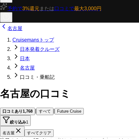
予約で
3%還元
または
口コミで
最大3,000円
名古屋
Cruisemansトップ
日本発着クルーズ
日本
名古屋
口コミ・乗船記
名古屋の口コミ
|
|
口コミあり
1,768
すべて
Future Cruise
絞り込み
1
名古屋
すべてクリア