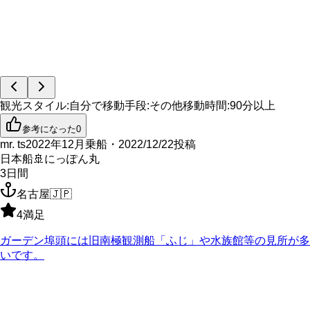
観光スタイル
:
自分で
移動手段
:
その他
移動時間
:
90分以上
参考になった
0
mr. ts
2022年12月乗船・2022/12/22投稿
日本船
🚢
にっぽん丸
3
日間
名古屋
🇯🇵
4
満足
ガーデン埠頭には旧南極観測船「ふじ」や水族館等の見所が多
いです。