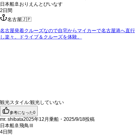
日本船
🚢
おりえんとびいなす
2
日間
名古屋
🇯🇵
名古屋発着クルーズなので自宅からマイカーで名古屋港へ直行
し楽々。ドライブ＆クルーズを体験。
観光スタイル
:
観光していない
参考になった
0
mr. shibata
2025年12月乗船・2025/9/18投稿
日本船
🚢
飛鳥Ⅲ
4
日間