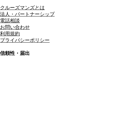
クルーズマンズとは
法人・パートナーシップ
電話相談
お問い合わせ
利用規約
プライバシーポリシー
信頼性・届出
総合旅行業務取扱管理者
資格保有
適格請求書発行事業者
T3011301023586