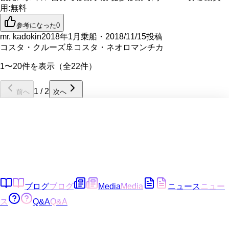
用
:
無料
参考になった
0
mr. kadokin
2018年1月乗船・2018/11/15投稿
コスタ・クルーズ
🚢
コスタ・ネオロマンチカ
1〜20件を表示（全22件）
1
/
2
前へ
次へ
ブログ
ブログ
Media
Media
ニュース
ニュー
ス
Q&A
Q&A