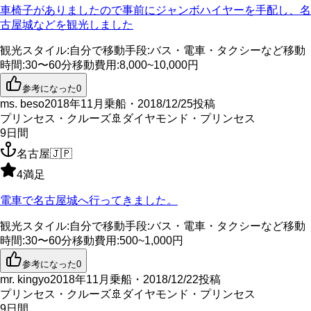
車椅子がありましたので事前にジャンボハイヤーを手配し、名
古屋城などを観光しました
観光スタイル
:
自分で
移動手段
:
バス・電車・タクシーなど
移動
時間
:
30〜60分
移動費用
:
8,000~10,000円
参考になった
0
ms. beso
2018年11月乗船・2018/12/25投稿
プリンセス・クルーズ
🚢
ダイヤモンド・プリンセス
9
日間
名古屋
🇯🇵
4
満足
電車で名古屋城へ行ってきました。
観光スタイル
:
自分で
移動手段
:
バス・電車・タクシーなど
移動
時間
:
30〜60分
移動費用
:
500~1,000円
参考になった
0
mr. kingyo
2018年11月乗船・2018/12/22投稿
プリンセス・クルーズ
🚢
ダイヤモンド・プリンセス
9
日間