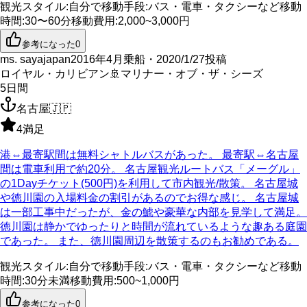
観光スタイル
:
自分で
移動手段
:
バス・電車・タクシーなど
移動
時間
:
30〜60分
移動費用
:
2,000~3,000円
参考になった
0
ms. sayajapan
2016年4月乗船・2020/1/27投稿
ロイヤル・カリビアン
🚢
マリナー・オブ・ザ・シーズ
5
日間
名古屋
🇯🇵
4
満足
港⇔最寄駅間は無料シャトルバスがあった。 最寄駅⇔名古屋
間は電車利用で約20分。 名古屋観光ルートバス「メーグル」
の1Dayチケット(500円)を利用して市内観光/散策。 名古屋城
や徳川園の入場料金の割引があるのでお得な感じ。 名古屋城
は一部工事中だったが、金の鯱や豪華な内部を見学して満足。
徳川園は静かでゆったりと時間が流れているような趣ある庭園
であった。 また、徳川園周辺を散策するのもお勧めである。
観光スタイル
:
自分で
移動手段
:
バス・電車・タクシーなど
移動
時間
:
30分未満
移動費用
:
500~1,000円
参考になった
0