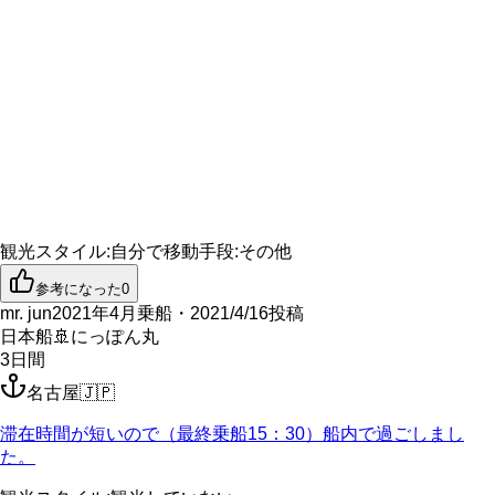
観光スタイル
:
自分で
移動手段
:
その他
参考になった
0
mr. jun
2021年4月乗船・2021/4/16投稿
日本船
🚢
にっぽん丸
3
日間
名古屋
🇯🇵
滞在時間が短いので（最終乗船15：30）船内で過ごしまし
た。