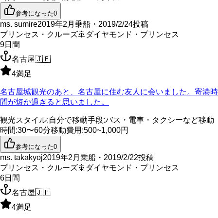
参考になった
0
ms. sumire
2019年2月乗船・2019/2/24投稿
プリンセス・クルーズ
🚢
ダイヤモンド・プリンセス
9
日間
名古屋
🇯🇵
4
満足
名古屋城観光のあと、名古屋に住む友人に会いました。寄港時
間が短か過ぎると思いました。
観光スタイル
:
自分で
移動手段
:
バス・電車・タクシーなど
移動
時間
:
30〜60分
移動費用
:
500~1,000円
参考になった
0
ms. takakyoj
2019年2月乗船・2019/2/22投稿
プリンセス・クルーズ
🚢
ダイヤモンド・プリンセス
6
日間
名古屋
🇯🇵
4
満足