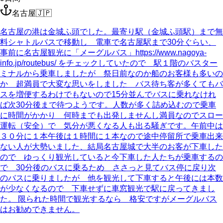
名古屋
🇯🇵
名古屋の港は金城ふ頭でした。最寄り駅（金城ふ頭駅）まで無
料シャトルバスで移動し 電車で名古屋駅まで30分ぐらい、
事前に名古屋観光に「メーグルバス」https://www.nagoya-
info.jp/routebus/ をチェックしていたので 駅１階のバスター
ミナルから乗車しましたが 祭日前なのか船のお客様も多いの
か 超満員で大変な思いをしました バス待ち客が多くてもバ
スを増便するわけでもないので15分並んでバスに乗れなけれ
ば次30分後まで待つようです。人数が多く詰め込むので乗車
に時間がかかり 何時までも出発しませんし満員なのでスロー
運転（安全）で 気分が悪くなる人も出る騒ぎです。午前中は
３０分に１本午後は１時間に１本なので途中停留所で乗車出来
ない人が大勢いました、結局名古屋城で大半のお客が下車した
ので ゆっくり観光していると今下車した人たちが乗車するの
で 30分後のバスに乗るため ささっと見てバス停に戻り次
のバスに乗りましたが 他を観光して下車すると午後には本数
が少なくなるので 下車せずに車窓観光で駅に戻ってきまし
た。 限られた時間で観光するなら 格安ですがメーグルバス
はお勧めできません。