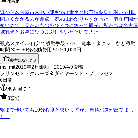
4
満足
港から名古屋市内中心部までは電車と地下鉄を乗り継いで1時
間近くかかるのが難点。表示はわかりやすかった。滞在時間が
短いので、見たいものをひとつに絞って観光。私たちは名古屋
城観光とお昼にひつまぶしをいただいてきた。
観光スタイル
:
自分で
移動手段
:
バス・電車・タクシーなど
移動
時間
:
30〜60分
移動費用
:
500~1,000円
参考になった
0
ms. mit
2019年2月乗船・2019/4/9投稿
プリンセス・クルーズ
🚢
ダイヤモンド・プリンセス
6
日間
名古屋
🇯🇵
3
普通
駅まで歩いても10分程度と思いますが、無料バスが出てまし
た。