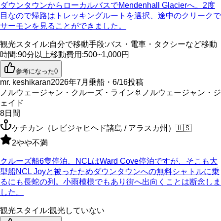
ダウンタウンからローカルバスでMendenhall Glacierへ。2度
目なので帰路はトレッキングルートを選択、途中のクリークで
サーモンを見ることができました。
観光スタイル
:
自分で
移動手段
:
バス・電車・タクシーなど
移動
時間
:
90分以上
移動費用
:
500~1,000円
参考になった
0
mr. keshikaran
2026年7月乗船・6/16投稿
ノルウェージャン・クルーズ・ライン
🚢
ノルウェージャン・ジ
ェイド
8
日間
ケチカン（レビジャヒヘド諸島 / アラスカ州）
🇺🇸
2
やや不満
クルーズ船6隻停泊。NCLはWard Cove停泊ですが、そこも大
型船NCL Joyと被ったためダウンタウンへの無料シャトルに乗
るにも長蛇の列。小雨模様でもあり街へ出向くことは断念しま
した。
観光スタイル
:
観光していない