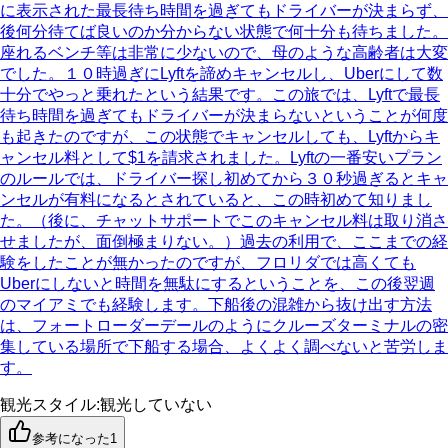
に表示された最長待ち時間を過ぎてもドライバーが決まらず、
後何分待てば良いのか分からない状態で何十分も待ちました。
座れるベンチ等は非常に少ないので、母のような高齢者は大変
でした。１０時過ぎにLyftを諦めキャンセルし、Uberにして数
十分でやっと乗れたという結果です。この旅では、Lyftで最長
待ち時間を過ぎてもドライバーが決まらないということが何度
も起きたのですが、この状態でキャンセルしても、Lyftからキ
ャンセル料として$1を請求されました。Lyftの一番安いプラン
のルールでは、ドライバー探し初めてから３０秒過ぎるとキャ
ンセルが有料になるとされていると、この時初めて知りまし
た。（後に、チャットサポートでこのキャンセル料は取り消さ
せましたが、面倒極まりない。）過去の利用で、ここまでの経
験をしたことが無かったのですが、フロリダでは高くても
Uberにしないと時間を無駄にするということを、この後翌週
のマイアミでも経験します。下船後の混雑から抜け出す方法
は、フォートローダーデールのようにクルーズターミナルの密
集している場所で下船する場合、よくよく調べないと苦労しま
す。
観光スタイル
:
観光していない
参考になった
1