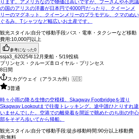
ります。アメリカなので物価は高いですが、プーさんや不思議
の国のアリスの洋書が日本円で4000円だったり、クイーンメ
リーのマグネット、クイーンメリーのプラモデル、クマのぬい
ぐるみ、Tシャツなど幅広いお土産です。
観光スタイル
:
自分で
移動手段
:
バス・電車・タクシーなど
移動
費用
:
10,000円以上
参考になった
0
ssja3_6
2025年12月乗船・5/19投稿
プリンセス・クルーズ
🚢
ロイヤル・プリンセス
8
日間
スカグウェイ（アラスカ州）
🇺🇸
3
普通
時々小雨の降る生憎の空模様。Skagway Footbridgeを渡り
Skagway Lookoutまで往復トレッキング。途中誰ひとりすれ違
いませんでした。空港での離発着を間近で眺めたのち街の中心
部をそぞろ歩いてから帰船。
観光スタイル
:
自分で
移動手段
:
徒歩
移動時間
:
90分以上
移動費
用
:
無料