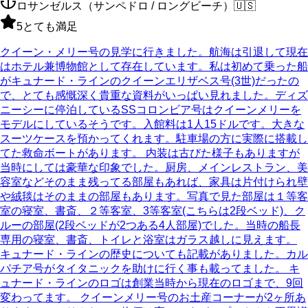
ロサンゼルス（サンペドロ / ロングビーチ）
🇺🇸
5
とても満足
クイーン・メリー号の見学に行きました。航海は引退して現在
はホテル兼博物館として存在しています。私は初めて乗った船
がキュナード・ラインのクイーンエリザベス号(3世)だったの
で、とても感慨深く貴重な資料がいっぱい見れました。ディズ
ニーシーに停泊しているSSコロンビア号はクイーンメリーを
モデルにしているそうです。入館料は1人15ドルです。大きな
スーツケースを預かってくれます。駐車場の方に実際に搭載し
てた救命ボートがあります。 内装は古びた様子もありますが
当時にしては豪華な印象でした。厨房、メインレストラン、美
容室などそのまま残ってる部屋もあれば、家具は片付けられ壁
や絨毯はそのままの部屋もあります。写真で見た部屋は１等客
室の寝室、書斎、２等客室、3等客室(こちらは2段ベッド)、ク
ルーの部屋(2段ベッドが2つある4人部屋)でした。当時の船長
専用の寝室、書斎、トイレと浴室はガラス越しに見えます。
キュナード・ラインの歴史についても記載がありました。カル
パチア号がタイタニックを助けに行く事も載ってました。 キ
ュナード・ラインのロゴは創業当時から現在のロゴまで、9回
変わってます。 クイーンメリー号のお土産コーナーが2ヶ所あ