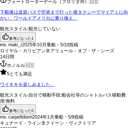
フォートローダーデール（フロリダ州）
🇺🇸
下船後は送迎バスで空港まで行った後タクシーでマイアミに向
かい、ワールドアメリカに乗り換え。
観光スタイル
:
観光していない
参考になった
1
ms. maki_r
2025年10月乗船・5/10投稿
ロイヤル・カリビアン
🚢
アリュール・オブ・ザ・シーズ
14
日間
ホノルル
🇺🇸
5
とても満足
ワイキキを楽しみました。
観光スタイル
:
自分で
移動手段
:
船会社等のシャトルバス
移動費
用
:
無料
参考になった
0
ms. carpe8diem
2024年1月乗船・5/9投稿
キュナード・ライン
🚢
クイーン・ヴィクトリア