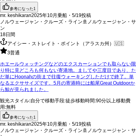
参考になった
1
mr. keshikaran
2025年10月乗船・5/19投稿
ノルウェージャン・クルーズ・ライン
🚢
ノルウェージャン・サ
ン
18
日間
アイシー・ストレイト・ポイント（アラスカ州）
🇺🇸
3
普通
ホエールウォッチングなどのエクスカーションでも取らない限
り特に見どころも何もない寄港地。ましてや三度目であり、た
だ単にHoonahの街まで往復ウォーキングしただけで終了。単
なるエクササイズです。5月の寄港時には船尾Great Outdoorか
ら鯨が見られました。
観光スタイル
:
自分で
移動手段
:
徒歩
移動時間
:
90分以上
移動費
用
:
無料
参考になった
1
mr. keshikaran
2025年10月乗船・5/19投稿
ノルウェージャン・クルーズ・ライン
🚢
ノルウェージャン・サ