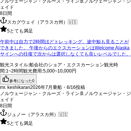
ノルウェージャン・クルーズ・ライン
🚢
ノルウェージャン・ジ
ェイド
8
日間
スカグウェイ（アラスカ州）
🇺🇸
5
とても満足
午前中は自力で2時間ほどトレッキング、途中鯨も見ることが
できました。 午後からのエクスカーションはWelcome Alaska
サインへの往復で次からは選択しなくても良いレベルでした。
観光スタイル
:
船会社のショア・エクスカーション
観光時
間
:
1~2時間
観光費用
:
5,000~10,000円
参考になった
0
mr. keshikaran
2026年7月乗船・6/16投稿
ノルウェージャン・クルーズ・ライン
🚢
ノルウェージャン・ジ
ェイド
8
日間
ジュノー（アラスカ州）
🇺🇸
5
とても満足