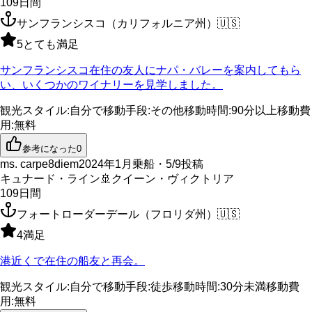
109
日間
サンフランシスコ（カリフォルニア州）
🇺🇸
5
とても満足
サンフランシスコ在住の友人にナパ・バレーを案内してもら
い、いくつかのワイナリーを見学しました。
観光スタイル
:
自分で
移動手段
:
その他
移動時間
:
90分以上
移動費
用
:
無料
参考になった
0
ms. carpe8diem
2024年1月乗船・5/9投稿
キュナード・ライン
🚢
クイーン・ヴィクトリア
109
日間
フォートローダーデール（フロリダ州）
🇺🇸
4
満足
港近くで在住の船友と再会。
観光スタイル
:
自分で
移動手段
:
徒歩
移動時間
:
30分未満
移動費
用
:
無料