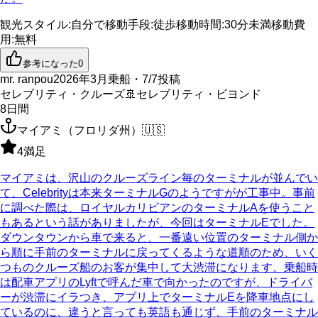
観光スタイル
:
自分で
移動手段
:
徒歩
移動時間
:
30分未満
移動費
用
:
無料
参考になった
0
mr. ranpou
2026年3月乗船・7/7投稿
セレブリティ・クルーズ
🚢
セレブリティ・ビヨンド
8
日間
マイアミ（フロリダ州）
🇺🇸
4
満足
マイアミは、沢山のクルーズライン毎のターミナルが並んでい
て、Celebrityは本来ターミナルGのようですがが工事中。事前
に調べた際は、ロイヤルカリビアンのターミナルAを使うこと
もあるという話がありましたが、今回はターミナルEでした。
ダウンタウンから車で来ると、一番遠い位置のターミナル側か
ら順に手前のターミナルに戻ってくるような道順のため、いく
つものクルーズ船のお客が集中して大渋滞になります。乗船時
は配車アプリのLyftで呼んだ車で向かったのですが、ドライバ
ーが渋滞にイラつき、アプリ上でターミナルEを降車地点にし
ているのに、違うと言っても英語も通じず、手前のターミナル