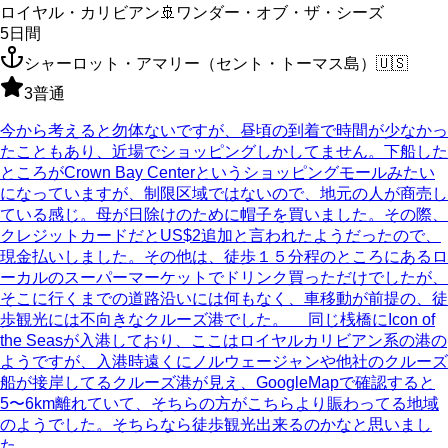
ロイヤル・カリビアン
🚢
ワンダー・オブ・ザ・シーズ
5
日間
シャーロット・アマリー（セント・トーマス島）
🇺🇸
3
普通
今から考えると勿体ないですが、昼頃の到着で時間が少なかっ
たこともあり、近場でショッピングしかしてません。下船した
ところがCrown Bay Centerというショッピングモールみたい
になっていますが、制限区域ではないので、地元の人が商売し
ている感じ。母が日除けのために帽子を買いました。その際、
クレジットカードだとUS$2追加と言われたようだったので、
現金払いしました。その他は、徒歩１５分程のところにあるロ
ーカルのスーパーマーケットでドリンク買っただけでしたが、
そこに行くまでの道路沿いには何もなく、車移動が前提の、徒
歩観光には不向きなクルーズ港でした。 同じ桟橋にIcon of
the Seasが入港しており、ここはロイヤルカリビアン系の港の
ようですが、入港時遠くにノルウェージャンや他社のクルーズ
船が接岸してるクルーズ港が見え、GoogleMapで確認すると
5〜6km離れていて、そちらの方がこちらより賑わってる地域
のようでした。そちらなら徒歩観光出来るのかなと思いまし
た。