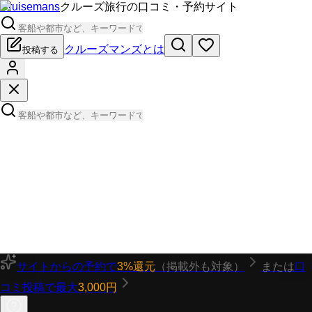
Cruisemans
クルーズ旅行の口コミ・予約サイト
クルーズマンズとは
投稿する
サイトからの予約で
3%還元
（掲載外も対象）
または
口
コミ投稿で最大
3,000円