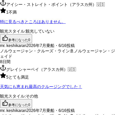
アイシー・ストレイト・ポイント（アラスカ州）
🇺🇸
1
不満
特に見るべきところはありません。
観光スタイル
:
観光していない
参考になった
0
mr. keshikaran
2026年7月乗船・6/16投稿
ノルウェージャン・クルーズ・ライン
🚢
ノルウェージャン・ジ
ェイド
8
日間
グレイシャーベイ（アラスカ州）
🇺🇸
5
とても満足
天気にも恵まれ最高のクルージングでした！
観光スタイル
:
その他
参考になった
0
mr. keshikaran
2026年7月乗船・6/16投稿