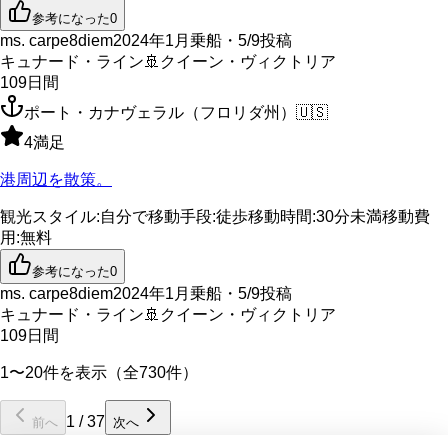
参考になった
0
ms. carpe8diem
2024年1月乗船・5/9投稿
キュナード・ライン
🚢
クイーン・ヴィクトリア
109
日間
ポート・カナヴェラル（フロリダ州）
🇺🇸
4
満足
港周辺を散策。
観光スタイル
:
自分で
移動手段
:
徒歩
移動時間
:
30分未満
移動費
用
:
無料
参考になった
0
ms. carpe8diem
2024年1月乗船・5/9投稿
キュナード・ライン
🚢
クイーン・ヴィクトリア
109
日間
1〜20件を表示（全730件）
1
/
37
前へ
次へ