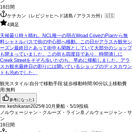
ン
18
日間
ケチカン（レビジャヒヘド諸島 / アラスカ州）
🇺🇸
4
満足
天候曇り時々晴れ。NCL唯一の弱点Woad CoveのPiarから無
料シャトルバスで街の中心部へ移動。この日がアラスカ観光シ
ーズン最終日とあって街中も閑散としていて大部分のショップ
も閉まっていました。この街も四度目であり、時間潰しに
Creek Streetをそぞろ歩いたのち、早めに帰船しました。アラ
スカ観光最終日の割りには開いているショップのディスカウン
トも渋めでした。
観光スタイル
:
自分で
移動手段
:
徒歩
移動時間
:
90分以上
移動費
用
:
無料
参考になった
1
mr. keshikaran
2025年10月乗船・5/19投稿
ノルウェージャン・クルーズ・ライン
🚢
ノルウェージャン・サ
ン
18
日間