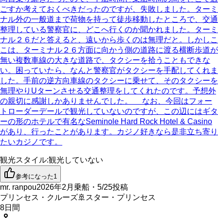
ごすか考えておくべきだったのですが、失敗しました。ターミ
ナル外の一般道まで荷物を持って徒歩移動したところで、交通
整理している警察官に、どこへ行くのか聞かれました。ターミ
ナル２６だと答えると、遠いから歩くのは無理だと。しかしこ
こは、ターミナル２６方面に向かう側の道路に渡る横断歩道が
無い複数車線の大きな道路で、タクシーを拾うこともできな
い。困っていたら、なんと警察官がタクシーを手配してくれま
した。手前の逆方向車線のタクシーに乗せて、そのタクシーを
無理やりUターンさせる交通整理をしてくれたのです。予想外
の親切に感謝しかありませんでした。 なお、今回はフォー
トローダーデールで観光していないのですが、この辺にはギタ
ーの形のホテルで有名なSeminole Hard Rock Hotel & Casino
があり、行ったことがあります。カジノ好きなら是非立ち寄り
たいカジノです。
観光スタイル
:
観光していない
参考になった
1
mr. ranpou
2026年2月乗船・5/25投稿
プリンセス・クルーズ
🚢
スター・プリンセス
8
日間