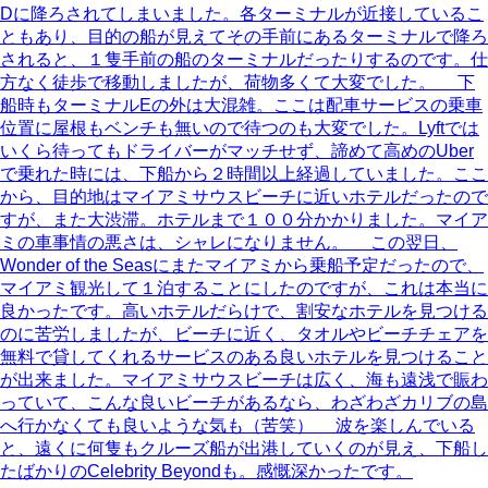
Dに降ろされてしまいました。各ターミナルが近接しているこ
ともあり、目的の船が見えてその手前にあるターミナルで降ろ
されると、１隻手前の船のターミナルだったりするのです。仕
方なく徒歩で移動しましたが、荷物多くて大変でした。 下
船時もターミナルEの外は大混雑。ここは配車サービスの乗車
位置に屋根もベンチも無いので待つのも大変でした。Lyftでは
いくら待ってもドライバーがマッチせず、諦めて高めのUber
で乗れた時には、下船から２時間以上経過していました。ここ
から、目的地はマイアミサウスビーチに近いホテルだったので
すが、また大渋滞。ホテルまで１００分かかりました。マイア
ミの車事情の悪さは、シャレになりません。 この翌日、
Wonder of the Seasにまたマイアミから乗船予定だったので、
マイアミ観光して１泊することにしたのですが、これは本当に
良かったです。高いホテルだらけで、割安なホテルを見つける
のに苦労しましたが、ビーチに近く、タオルやビーチチェアを
無料で貸してくれるサービスのある良いホテルを見つけること
が出来ました。マイアミサウスビーチは広く、海も遠浅で賑わ
っていて、こんな良いビーチがあるなら、わざわざカリブの島
へ行かなくても良いような気も（苦笑） 波を楽しんでいる
と、遠くに何隻もクルーズ船が出港していくのが見え、下船し
たばかりのCelebrity Beyondも。感慨深かったです。