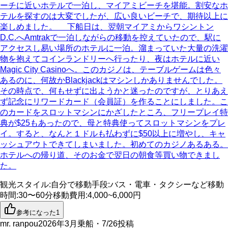
ーチに近いホテルで一泊し、マイアミビーチを堪能。割安なホ
テルを探すのは大変でしたが、広い良いビーチで、期待以上に
楽しめました。 下船日は、翌朝マイアミからワシントン
D.C.へAmtrakで一泊しながらの移動を控えていたので、駅に
アクセスし易い場所のホテルに一泊。溜まっていた大量の洗濯
物を抱えてコインランドリーへ行ったり、夜はホテルに近い
Magic City Casinoへ。このカジノは、テーブルゲームは色々
あるのに、何故かBlackjackはマシンしかありませんでした。
その時点で、何もせずに出ようかと迷ったのですが、とりあえ
ず記念にリワードカード（会員証）を作ることにしました。こ
のカードをスロットマシンにかざしたところ、フリープレイ特
典が$25もあったので、母と特典使ってスロットマシンをプレ
イ。すると、なんと１ドルも払わずに$50以上に増やし、キャ
ッシュアウトできてしまいました。初めてのカジノあるある。
ホテルへの帰り道、そのお金で翌日の朝食等買い物できまし
た。
観光スタイル
:
自分で
移動手段
:
バス・電車・タクシーなど
移動
時間
:
30〜60分
移動費用
:
4,000~6,000円
参考になった
1
mr. ranpou
2026年3月乗船・7/26投稿