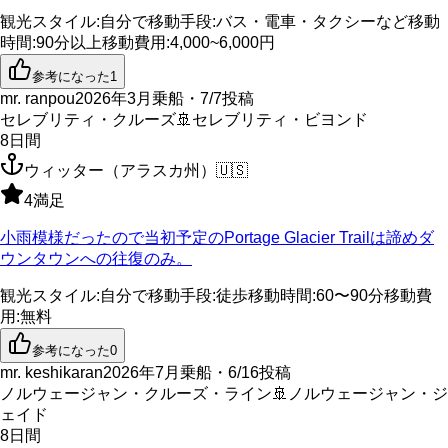
観光スタイル
:
自分で
移動手段
:
バス・電車・タクシーなど
移動
時間
:
90分以上
移動費用
:
4,000~6,000円
参考になった
1
mr. ranpou
2026年3月乗船・7/7投稿
セレブリティ・クルーズ
🚢
セレブリティ・ビヨンド
8
日間
ウィッター（アラスカ州）
🇺🇸
4
満足
小雨模様だったので当初予定のPortage Glacier Trailは諦めダ
ウンタウンへの往復のみ。
観光スタイル
:
自分で
移動手段
:
徒歩
移動時間
:
60〜90分
移動費
用
:
無料
参考になった
0
mr. keshikaran
2026年7月乗船・6/16投稿
ノルウェージャン・クルーズ・ライン
🚢
ノルウェージャン・ジ
ェイド
8
日間