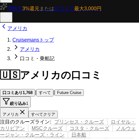
予約で
3%還元
または
口コミで
最大3,000円
アメリカ
Cruisemansトップ
アメリカ
口コミ・乗船記
🇺🇸
アメリカの口コミ
|
|
口コミあり
1,768
すべて
Future Cruise
絞り込み
1
アメリカ
すべてクリア
注目のクルーズライン
:
プリンセス・クルーズ
ロイヤル・
カリビアン
MSCクルーズ
コスタ・クルーズ
ノルウェ
ージャン・クルーズ・ライン
日本船