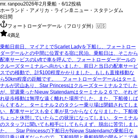
mr. ranpou
2026年2月乗船・6/12投稿
ホーランド・アメリカ・ライン
🚢
ニュー・スタテンダム
8
日間
フォートローダーデール（フロリダ州）
🇺🇸
4
満足
乗船日前日、マイアミでScarlet Ladyを下船し、フォートロー
ダーデールとの中間に位置する宿に民泊。乗船日は、そこから
配車サービスのLyftで車を呼んで、フォートローダーデールの
クルーズターミナルへ向かいました。前日と当日の配車サービ
スでの移動で、計$100程度かかりました。もしも直接移動な
ら50km程度の距離です。 フォートローダーデールはターミ
ナルが沢山あり、Star Princessはクルーズターミナル２でした
が、翌週乗ったNieuw Statendamはターミナル２６で、それぞ
れ徒歩移動は無理な遠く離れた場所でした。また、下船後しば
らくすると、ターミナル２のタクシー乗り場は閉鎖されてしま
い、配車サービスも全く車が見つからなくなりました。下船後
ちょっと休憩していたらこの状況になってしまい、ターミナル
のスタッフに聞いても相手にしてもらえず、脱出に苦労しまし
た。 Star Princessの下船日がNieuw Statendamの乗船日な
同日乗り継ぎだったので、下船時間と乗船時間の間をどこで過