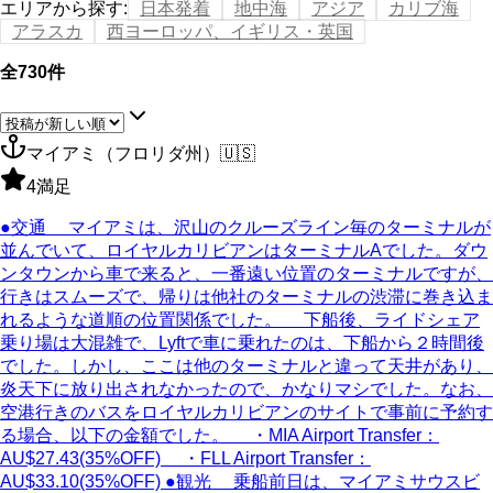
エリアから探す
:
日本発着
地中海
アジア
カリブ海
アラスカ
西ヨーロッパ、イギリス・英国
全730件
マイアミ（フロリダ州）
🇺🇸
4
満足
●交通 マイアミは、沢山のクルーズライン毎のターミナルが
並んでいて、ロイヤルカリビアンはターミナルAでした。ダウ
ンタウンから車で来ると、一番遠い位置のターミナルですが、
行きはスムーズで、帰りは他社のターミナルの渋滞に巻き込ま
れるような道順の位置関係でした。 下船後、ライドシェア
乗り場は大混雑で、Lyftで車に乗れたのは、下船から２時間後
でした。しかし、ここは他のターミナルと違って天井があり、
炎天下に放り出されなかったので、かなりマシでした。なお、
空港行きのバスをロイヤルカリビアンのサイトで事前に予約す
る場合、以下の金額でした。 ・MIA Airport Transfer：
AU$27.43(35%OFF) ・FLL Airport Transfer：
AU$33.10(35%OFF) ●観光 乗船前日は、マイアミサウスビ