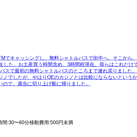
でキャッシングし、無料シャトルバスで街中へ。そこから、現金
見応えはありました。お土産買う時間含め、3時間程滞在。母らはこ
バスで最初の無料シャトルバスのところまで連れ戻りました。
行。 まあ普通のカジノでしたが、やはりQEのカジノとは比較にならな
くないので、適当に切り上げ船に帰りました。
時間
:
30〜60分
移動費用
:
500円未満