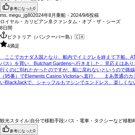
参考になった
0
ms. megu_jg80
2024年8月乗船・2024/9/6投稿
ロイヤル・カリビアン
🚢
クァンタム・オブ・ザ・シーズ
8
日間
ビクトリア（バンクーバー島）
🇨🇦
4
満足
ここでカナダ入国となり、船内でイミグレを終えて下船。ATM
パス）を買い、Butchart Gardensへ行きました。
行くのに別れたかったのですが、船に戻れないというので路線
（95番）でElements Casino Victoriaへ直
いBlackJackで、シャッフルもマシンでエンドレス。楽し
観光スタイル
:
自分で
移動手段
:
バス・電車・タクシーなど
移動
参考になった
0