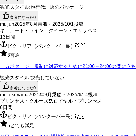
観光スタイル
:
旅行代理店のパッケージ
参考になった
0
mr. jun
2025年8月乗船・2025/10/1投稿
キュナード・ライン
🚢
クイーン・エリザベス
13
日間
ビクトリア（バンクーバー島）
🇨🇦
3
普通
カボタージュ規制に対応するために21:00～24:00の間
観光スタイル
:
観光していない
参考になった
0
mr. fukuyama
2025年9月乗船・2025/6/14投稿
プリンセス・クルーズ
🚢
ロイヤル・プリンセス
8
日間
ビクトリア（バンクーバー島）
🇨🇦
5
とても満足