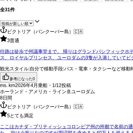
全31件
ビクトリア（バンクーバー島）
🇨🇦
3
普通
往路は徒歩で州議事堂まで。 帰りはグランドパシフィックホ
ス、ロイヤルプリンセス、ユーロダムの3隻が入港していてビ
観光スタイル
:
自分で
移動手段
:
バス・電車・タクシーなど
移動
参考になった
0
ms. krn
2026年4月乗船・1/12投稿
ホーランド・アメリカ・ライン
🚢
ユーロダム
8
日間
ビクトリア（バンクーバー島）
🇨🇦
5
とても満足
ここはカナダ・ブリティッシュコロンビア州の州都で名前の
た。 街は小振りなのですが周辺部を含めると40万人を超え