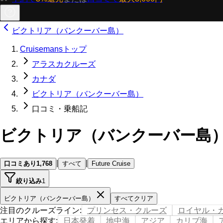
ビクトリア（バンクーバー島）
Cruisemansトップ
アラスカクルーズ
カナダ
ビクトリア（バンクーバー島）
口コミ・乗船記
ビクトリア（バンクーバー島
|
|
口コミあり
1,768
すべて
Future Cruise
絞り込み
1
ビクトリア（バンクーバー島）
すべてクリア
注目のクルーズライン
:
プリンセス・クルーズ
ロイヤル・
エリアから探す
:
日本発着
地中海
アジア
カリブ海