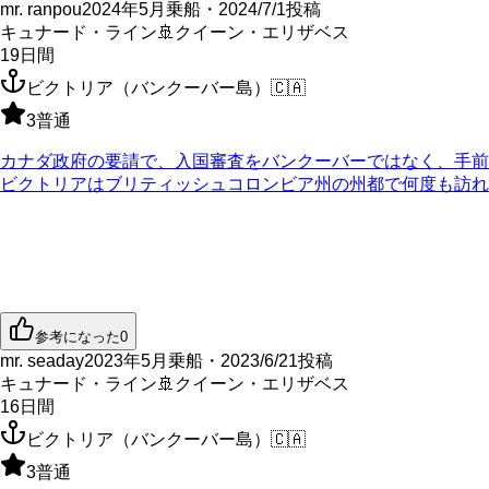
mr. ranpou
2024年5月乗船・2024/7/1投稿
キュナード・ライン
🚢
クイーン・エリザベス
19
日間
ビクトリア（バンクーバー島）
🇨🇦
3
普通
カナダ政府の要請で、入国審査をバンクーバーではなく、手
ビクトリアはブリティッシュコロンビア州の州都で何度も訪れ
参考になった
0
mr. seaday
2023年5月乗船・2023/6/21投稿
キュナード・ライン
🚢
クイーン・エリザベス
16
日間
ビクトリア（バンクーバー島）
🇨🇦
3
普通