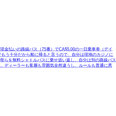
払いの路線バス（75番）でCA$5.00の一日乗車券（デイ
れだけでもう十分だから船に帰ると言うので、自分は現地のカジノに
母らを無料シャトルバスに乗せ追い返し、自分は別の路線バス
いというか、ディーラーも客層も雰囲気全然違うし、ルールも普通に悪