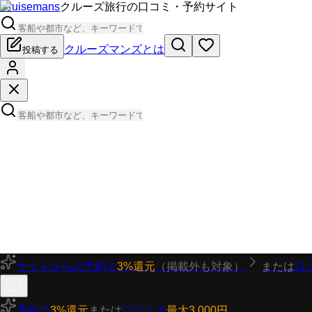
Cruisemans
クルーズ旅行の口コミ・予約サイト
クルーズマンズとは
投稿する
サイトからの予約で
3%還元
（掲載外も対象）
または
口
予約で
3%還元
または
口コミで
最大3,000円