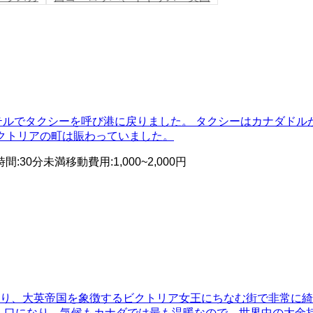
テルでタクシーを呼び港に戻りました。 タクシーはカナダドル
クトリアの町は賑わっていました。
時間
:
30分未満
移動費用
:
1,000~2,000円
通り、大英帝国を象徴するビクトリア女王にちなむ街で非常に
る人口になり、気候もカナダでは最も温暖なので、世界中の大金