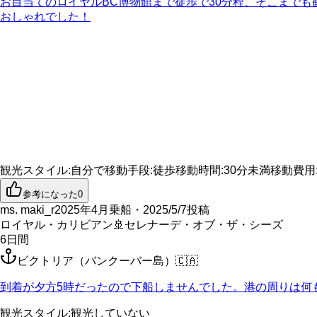
お目当てのロイヤルBC博物館まで徒歩で30分程、そこまで
おしゃれでした！
観光スタイル
:
自分で
移動手段
:
徒歩
移動時間
:
30分未満
移動費用
参考になった
0
ms. maki_r
2025年4月乗船・2025/5/7投稿
ロイヤル・カリビアン
🚢
セレナーデ・オブ・ザ・シーズ
6
日間
ビクトリア（バンクーバー島）
🇨🇦
到着が夕方5時だったので下船しませんでした。港の周りは何
観光スタイル
:
観光していない