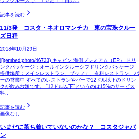
ウンクルーズで、１０泊１１日の…
記事を読む
11/3発 コスタ・ネオロマンチカ 東の宝珠クルー
ズ日程
2018年10月29日
![](embed:photo/46733) キャビン 海側プレミアム（EP） ドリ
ンクパッケージ：オールインクルーシブドリンクパッケージ
提供場所：メインレストラン、ブッフェ、有料レストラン、バ
ーの営業中 すべてのレストランやバーで12ドル以下のドリン
クが飲み放題です。 "12ドル以下"というのは15%のサービス
料…
記事を読む
画像なし
いまだに落ち着いていないのかな？ コスタジャパ
ン