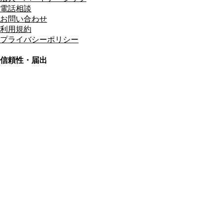
電話相談
お問い合わせ
利用規約
プライバシーポリシー
信頼性・届出
総合旅行業務取扱管理者
資格保有
適格請求書発行事業者
T3011301023586
SSL/TLS暗号化通信