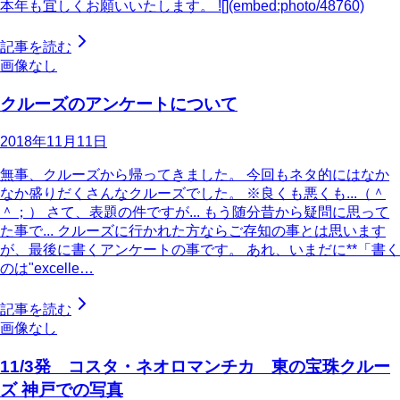
本年も宜しくお願いいたします。 ![](embed:photo/48760)
記事を読む
画像なし
クルーズのアンケートについて
2018年11月11日
無事、クルーズから帰ってきました。 今回もネタ的にはなか
なか盛りだくさんなクルーズでした。 ※良くも悪くも...（＾
＾；） さて、表題の件ですが... もう随分昔から疑問に思って
た事で... クルーズに行かれた方ならご存知の事とは思います
が、最後に書くアンケートの事です。 あれ、いまだに**「書く
のは"excelle…
記事を読む
画像なし
11/3発 コスタ・ネオロマンチカ 東の宝珠クルー
ズ 神戸での写真