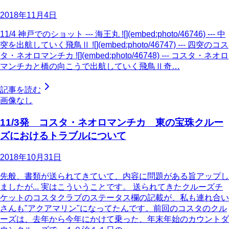
2018年11月4日
11/4 神戸でのショット --- 海王丸 ![](embed:photo/46746) --- 中
突を出航していく飛鳥Ⅱ ![](embed:photo/46747) --- 四突のコス
タ・ネオロマンチカ ![](embed:photo/46748) --- コスタ・ネオロ
マンチカと橋の向こうで出航していく飛鳥Ⅱ奇…
記事を読む
画像なし
11/3発 コスタ・ネオロマンチカ 東の宝珠クルー
ズにおけるトラブルについて
2018年10月31日
先般、書類が送られてきていて、内容に問題がある旨アップし
ましたが... 実はこういうことです。 送られてきたクルーズチ
ケットのコスタクラブのステータス欄の記載が、私も連れ合い
さんも"アクアマリン"になってたんです。前回のコスタのクル
ーズは、去年から今年にかけて乗った、年末年始のカウントダ