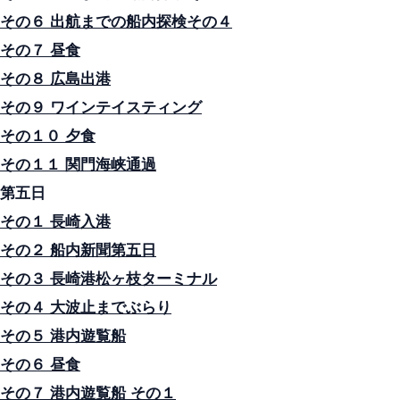
その６ 出航までの船内探検その４
その７ 昼食
その８ 広島出港
その９ ワインテイスティング
その１０ 夕食
その１１ 関門海峡通過
第五日
その１ 長崎入港
その２ 船内新聞第五日
その３ 長崎港松ヶ枝ターミナル
その４ 大波止までぶらり
その５ 港内遊覧船
その６ 昼食
その７ 港内遊覧船 その１