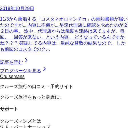
2018年10月29日
11/3から乗船する「コスタネオロマンチカ」の乗船書類が届い
たのですが... 内容に不備が... 早速代理店に確認を求めたのが２
２日の事。 途中、代理店からは幾度も連絡は来てますが、毎
回、「回答が来ない」という内容。 どうなっているんですか
ね？？？ 確認してる内容は、単純な算数の結果なので。 しか
も前回のコスタでのク…
記事を読む
ブログページを見る
Cruisemans
クルーズ旅行の口コミ・予約サイト
クルーズ旅行をもっと身近に。
サポート
クルーズマンズとは
法人・パートナーシップ