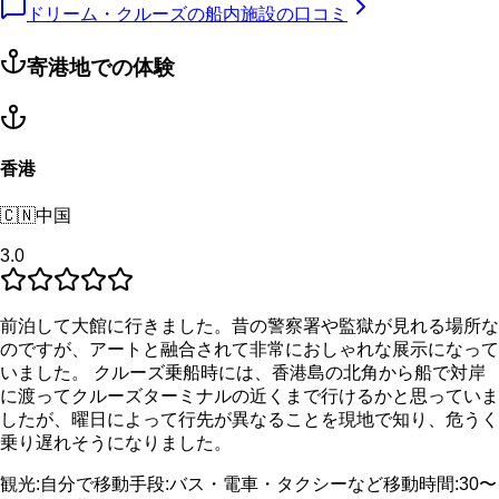
ドリーム・クルーズの船内施設の口コミ
寄港地での体験
香港
🇨🇳
中国
3.0
前泊して大館に行きました。昔の警察署や監獄が見れる場所な
のですが、アートと融合されて非常におしゃれな展示になって
いました。 クルーズ乗船時には、香港島の北角から船で対岸
に渡ってクルーズターミナルの近くまで行けるかと思っていま
したが、曜日によって行先が異なることを現地で知り、危うく
乗り遅れそうになりました。
観光
:
自分で
移動手段
:
バス・電車・タクシーなど
移動時間
:
30〜