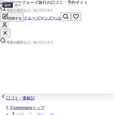
Cruisemans
クルーズ旅行の口コミ・予約サイト
2D
3D
クルーズマンズとは
投稿する
口コミ・乗船記
Cruisemansトップ