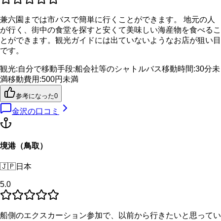
兼六園までは市バスで簡単に行くことができます。 地元の人
が行く、街中の食堂を探すと安くて美味しい海産物を食べるこ
とができます。観光ガイドには出ていないようなお店が狙い目
です。
観光
:
自分で
移動手段
:
船会社等のシャトルバス
移動時間
:
30分未
満
移動費用
:
500円未満
参考になった
0
金沢
の口コミ
境港（鳥取）
🇯🇵
日本
5.0
船側のエクスカーション参加で、以前から行きたいと思ってい