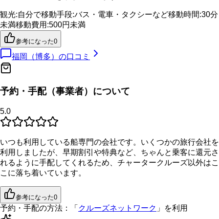
観光
:
自分で
移動手段
:
バス・電車・タクシーなど
移動時間
:
30分
未満
移動費用
:
500円未満
参考になった
0
福岡（博多）
の口コミ
予約・手配（事業者）について
5.0
いつも利用している船専門の会社です。いくつかの旅行会社を
利用しましたが、早期割引や特典など、ちゃんと乗客に還元さ
れるように手配してくれるため、チャータークルーズ以外はこ
こに落ち着いています。
参考になった
0
予約・手配の方法：
「
クルーズネットワーク
」を利用