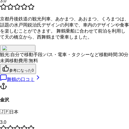
3.0
京都丹後鉄道の観光列車、あかまつ、あおまつ、くろまつは、
話題の水戸岡鋭治氏デザインの列車で、車内のデザインや食事
を楽しむことができます。 舞鶴乗船に合わせて前泊を利用し
て天の橋立から、西舞鶴まで乗車しました。
観光
:
自分で
移動手段
:
バス・電車・タクシーなど
移動時間
:
30分
未満
移動費用
:
無料
参考になった
0
舞鶴
の口コミ
金沢
🇯🇵
日本
3.0