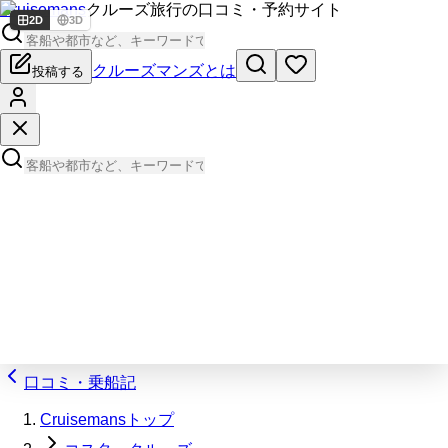
Cruisemans
クルーズ旅行の口コミ・予約サイト
2D
3D
クルーズマンズとは
投稿する
口コミ・乗船記
Cruisemansトップ