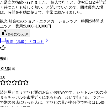
た足立美術館へ行きました。 個人で行くと、休祝日は2時間近
く待つことも珍しく無い、と聞いていたので、団体優先入場
は、時間を有効に使えて、非常に助かりました。
観光
:
船会社のショア・エクスカーション
ツアー時間
:
5時間以
上
ツアー費用
:
5,000~10,000円
参考になった
0
境港（鳥取）
の口コミ
釜山
🇰🇷
韓国
3.0
済州屋と言うアワビ粥のお店がお勧めです。シャトルバスの停
まるチャガルチ市場近くにあるため、歩いて行ける。 ツアー
で別のお店に行った人は、アワビの量が半分位で料金は1.5倍