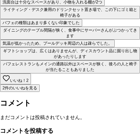
洗面台は十分なスペースがあり、小物を入れる棚が2つ
ライティング・デスク兼用のドリンクセット置き場で、この下にゴミ箱と
椅子がある
バフェの種類はあまり多くない印象でした
ダイニングのテーブル間隔が狭く、食事中にサーバーさんがぶつかってき
ます
気温が低かったため、プールデッキ周辺の人は疎らでした。
ギフトショップは、広くはありませんが、ディスカウント品に掘り出し物
があったりします
バフェレストランもメインの通路以外はスペースが狭く、後ろの人と椅子
が当たることもありました
いいね！
2
2件のいいねを見る
コメント
まだコメントは投稿されていません。
コメントを投稿する