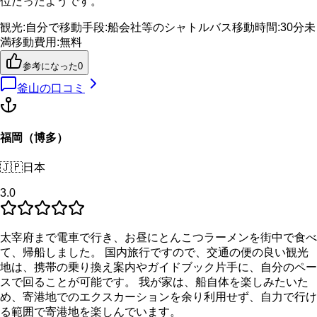
位だったようです。
観光
:
自分で
移動手段
:
船会社等のシャトルバス
移動時間
:
30分未
満
移動費用
:
無料
参考になった
0
釜山
の口コミ
福岡（博多）
🇯🇵
日本
3.0
太宰府まで電車で行き、お昼にとんこつラーメンを街中で食べ
て、帰船しました。 国内旅行ですので、交通の便の良い観光
地は、携帯の乗り換え案内やガイドブック片手に、自分のペー
スで回ることが可能です。 我が家は、船自体を楽しみたいた
め、寄港地でのエクスカーションを余り利用せず、自力で行け
る範囲で寄港地を楽しんでいます。