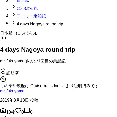
日本船
にっぽん丸
口コミ・乗船記
4 days Nagoya round trip
日本船
· にっぽん丸
🇯🇵
4 days Nagoya round trip
mr. fukuyama
さんの
1回目の
乗船記
証明済
この乗船履歴は Cruisemans Inc. により証明済みです
mr. fukuyama
2019年3月13日 投稿
10
枚
0
0