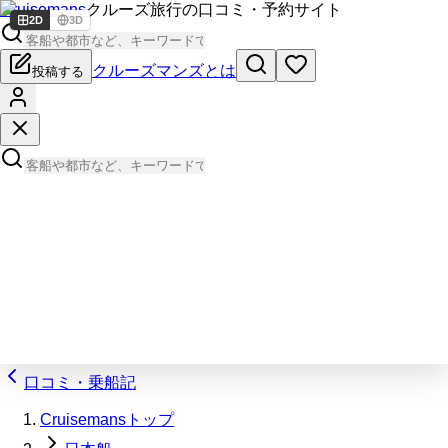
Cruisemans
クルーズ旅行の口コミ・予約サイト
2D
3D
クルーズマンズとは
投稿する
口コミ・乗船記
Cruisemansトップ