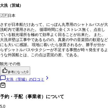
大洗（茨城）
🇯🇵
日本
さすが日本船だけあって、にっぽん丸専用のシャトルバスが大
洗町内で運用された。 循環時間に全くストレス無く、点在し
ている観光場所を極めて効率よく回ることが出来た。 また、
大洗岸壁は工事中であるものの、真夏の中の音楽団の歓迎など
にも大いに感謝。 現地に着いたら放置されるか、勝手が分か
らずシャトルバスやタクシーが不足する事態が時々発生するよ
うな外国船とは、この点は雲泥の差、である。
観光
:
その他
参考になった
0
大洗（茨城）
の口コミ
予約・手配（事業者）について
5.0