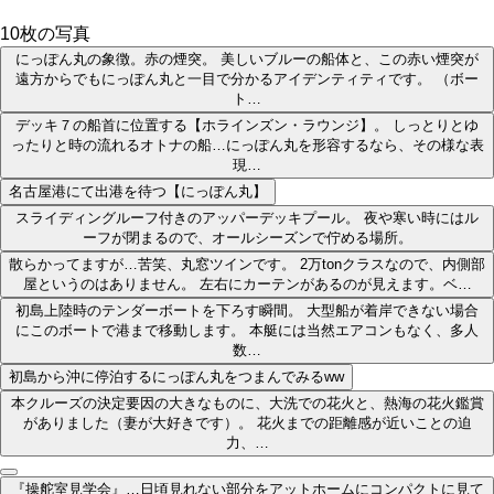
10
枚の写真
にっぽん丸の象徴。赤の煙突。 美しいブルーの船体と、この赤い煙突が
遠方からでもにっぽん丸と一目で分かるアイデンティティです。 （ボー
ト…
デッキ７の船首に位置する【ホラインズン・ラウンジ】。 しっとりとゆ
ったりと時の流れるオトナの船…にっぽん丸を形容するなら、その様な表
現…
名古屋港にて出港を待つ【にっぽん丸】
スライディングルーフ付きのアッパーデッキプール。 夜や寒い時にはル
ーフが閉まるので、オールシーズンで佇める場所。
散らかってますが…苦笑、丸窓ツインです。 2万tonクラスなので、内側部
屋というのはありません。 左右にカーテンがあるのが見えます。ベ…
初島上陸時のテンダーボートを下ろす瞬間。 大型船が着岸できない場合
にこのボートで港まで移動します。 本艇には当然エアコンもなく、多人
数…
初島から沖に停泊するにっぽん丸をつまんでみるww
本クルーズの決定要因の大きなものに、大洗での花火と、熱海の花火鑑賞
がありました（妻が大好きです）。 花火までの距離感が近いことの迫
力、…
『操舵室見学会』…日頃見れない部分をアットホームにコンパクトに見て