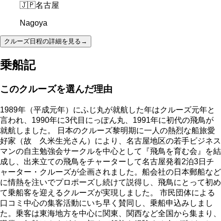
🇯🇵
名古屋
Nagoya
クルーズ日程の詳細を見る
→
乗船記
このクルーズを選んだ理由
1989年（平成元年）にふじ丸が就航した年はクルーズ元年と
言われ、1990年に3代目にっぽん丸、1991年に初代の飛鳥が
就航しました。 日本のクルーズ黎明期に一人の熱烈な船旅愛
好家（故 久米生光さん）により、名古屋地区の若手ビジネス
マンの自主勉強会サークルを中心として『飛鳥を育む会』を結
成し、出来立ての飛鳥をチャーターして名古屋発着2泊3日チ
ャーター・クルーズが企画されました。船会社の日本郵船など
に情熱を注いでプロポーズし続けて説得し、飛鳥にとって初め
て乗船客を迎えるクルーズが実現しました。 市民団体による
口コミ中心の集客活動にいち早く賛同し、乗船申込みしまし
た。乗客は東海地方を中心に関東、関西など全国から集まり、