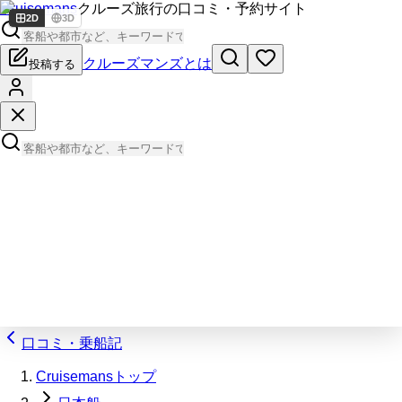
Cruisemans
クルーズ旅行の口コミ・予約サイト
2D
3D
クルーズマンズとは
投稿する
口コミ・乗船記
Cruisemansトップ