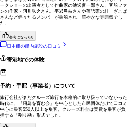
ークショーの出演者として作曲家の池辺晋一郎さん、客船ファ
ンの作家・阿川弘之さん、平岩弓枝さんや落語家の桂 ざこば
さんなど錚々たるメンバーが乗船され、華やかな雰囲気でし
た。
参考になった
0
日本船の船内施設の口コミ
寄港地での体験
予約・手配（事業者）について
旅行会社がまだクルーズ旅行を本格的に取り扱っていなかった
時代に、『飛鳥を育む会』を中心とした市民団体だけで口コミ
中心に乗客550人以上を集客。クルーズ料金は実費を乗客が負
担する「割り勘」形式でした。