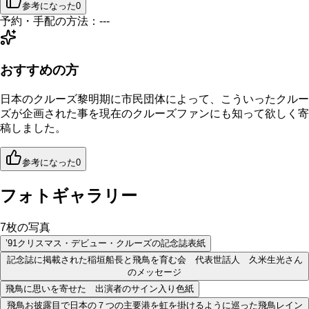
参考になった
0
予約・手配の方法：
---
おすすめの方
日本のクルーズ黎明期に市民団体によって、こういったクルー
ズが企画された事を現在のクルーズファンにも知って欲しく寄
稿しました。
参考になった
0
フォトギャラリー
7
枚の写真
’91クリスマス・デビュー・クルーズの記念誌表紙
記念誌に掲載された稲垣船長と飛鳥を育む会 代表世話人 久米生光さん
のメッセージ
飛鳥に思いを寄せた 出演者のサイン入り色紙
飛鳥お披露目で日本の７つの主要港を虹を掛けるように巡った飛鳥レイン