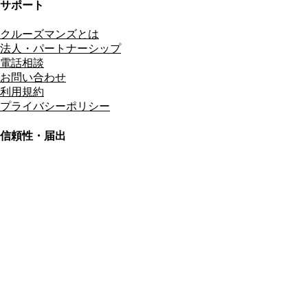
サポート
クルーズマンズとは
法人・パートナーシップ
電話相談
お問い合わせ
利用規約
プライバシーポリシー
信頼性・届出
総合旅行業務取扱管理者
資格保有
適格請求書発行事業者
T3011301023586