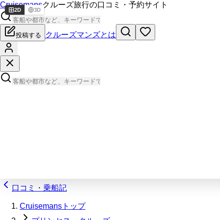
Cruisemans
クルーズ旅行の口コミ・予約サイト
2D
3D
クルーズマンズとは
投稿する
口コミ・乗船記
Cruisemansトップ