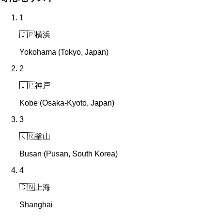
1
🇯🇵
横浜
Yokohama (Tokyo, Japan)
2
🇯🇵
神戸
Kobe (Osaka-Kyoto, Japan)
3
🇰🇷
釜山
Busan (Pusan, South Korea)
4
🇨🇳
上海
Shanghai