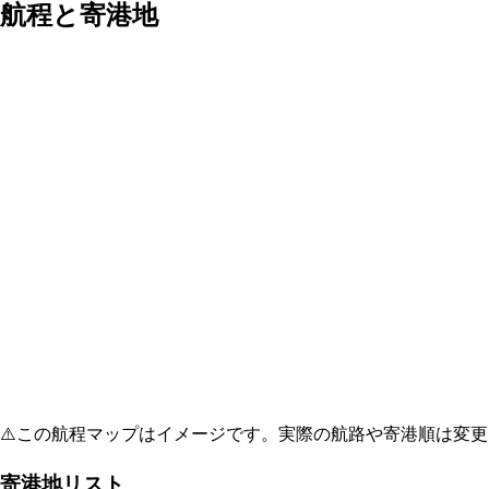
航程と寄港地
⚠️
この航程マップはイメージです。実際の航路や寄港順は変更
寄港地リスト