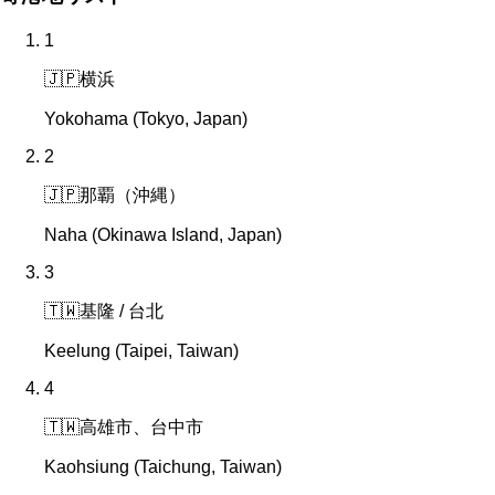
1
🇯🇵
横浜
Yokohama (Tokyo, Japan)
2
🇯🇵
那覇（沖縄）
Naha (Okinawa Island, Japan)
3
🇹🇼
基隆 / 台北
Keelung (Taipei, Taiwan)
4
🇹🇼
高雄市、台中市
Kaohsiung (Taichung, Taiwan)