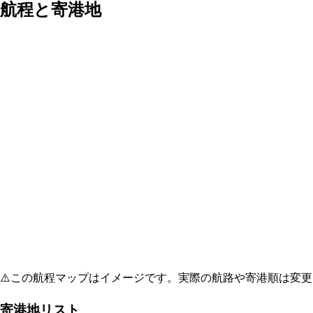
航程と寄港地
⚠️
この航程マップはイメージです。実際の航路や寄港順は変更
寄港地リスト