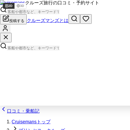
Cruisemans
クルーズ旅行の口コミ・予約サイト
2D
3D
クルーズマンズとは
投稿する
口コミ・乗船記
Cruisemansトップ