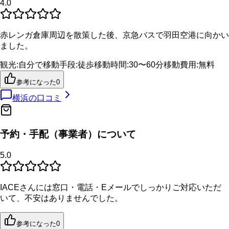
4.0
赤レンガ倉庫周辺を散策した後、京急バスで羽田空港に向かい
ました。
観光
:
自分で
移動手段
:
徒歩
移動時間
:
30〜60分
移動費用
:
無料
参考になった
0
横浜
の口コミ
予約・手配（事業者）について
5.0
IACEさんには窓口・電話・Eメールでしっかりご対応いただ
いて、不安はありませんでした。
参考になった
0