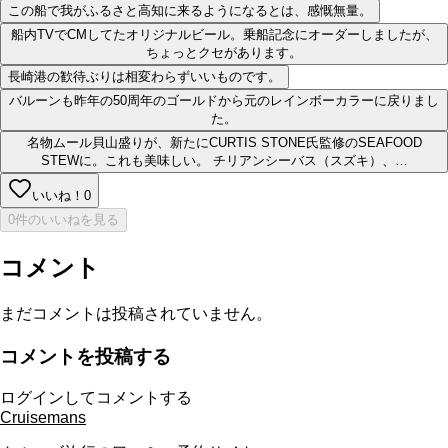
この船で我がふるさと高知に来るようになるとは、感慨無量。
船内TVでCMしてたオリジナルビール。乗船記念にオーダーしましたが、
ちょっとクセがあります。
長崎港の歓待ぶりは相変わらずいいものです。
バルーンも昨年の50周年のゴールドから元のレインボーカラーに戻りまし
た。
名物ムール貝山盛りが、新たにCURTIS STONE氏監修のSEAFOOD
STEWに。これも美味しい。 チリアンシーバス（スズキ）、…
いいね！
0
0件のいいねを見る
コメント
まだコメントは投稿されていません。
コメントを投稿する
ログインしてコメントする
Cruisemans