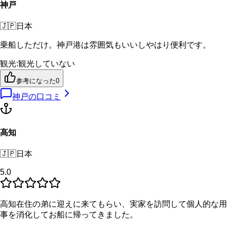
神戸
🇯🇵
日本
乗船しただけ。神戸港は雰囲気もいいしやはり便利です。
観光
:
観光していない
参考になった
0
神戸
の口コミ
高知
🇯🇵
日本
5.0
高知在住の弟に迎えに来てもらい、実家を訪問して個人的な用
事を消化してお船に帰ってきました。