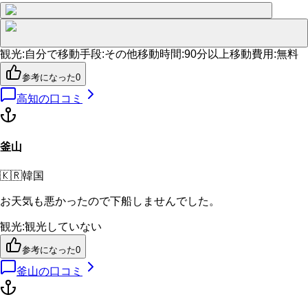
観光
:
自分で
移動手段
:
その他
移動時間
:
90分以上
移動費用
:
無料
参考になった
0
高知
の口コミ
釜山
🇰🇷
韓国
お天気も悪かったので下船しませんでした。
観光
:
観光していない
参考になった
0
釜山
の口コミ