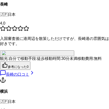
長崎
🇯🇵
日本
4.0
入国審査後に港周辺を散策しただけですが、長崎港の雰囲気は
好きです。
観光
:
自分で
移動手段
:
徒歩
移動時間
:
30分未満
移動費用
:
無料
参考になった
0
長崎
の口コミ
横浜
🇯🇵
日本