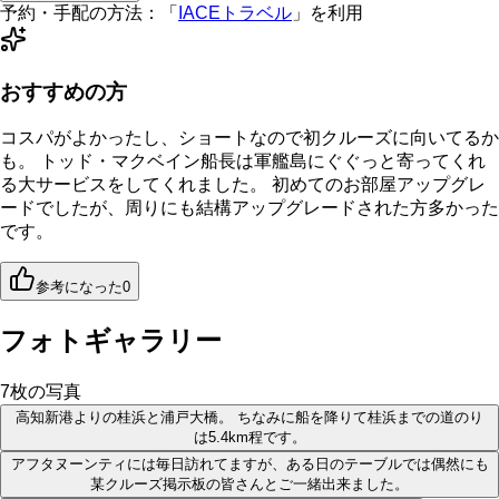
予約・手配の方法：
「
IACEトラベル
」を利用
おすすめの方
コスパがよかったし、ショートなので初クルーズに向いてるか
も。 トッド・マクベイン船長は軍艦島にぐぐっと寄ってくれ
る大サービスをしてくれました。 初めてのお部屋アップグレ
ードでしたが、周りにも結構アップグレードされた方多かった
です。
参考になった
0
フォトギャラリー
7
枚の写真
高知新港よりの桂浜と浦戸大橋。 ちなみに船を降りて桂浜までの道のり
は5.4km程です。
アフタヌーンティには毎日訪れてますが、ある日のテーブルでは偶然にも
某クルーズ掲示板の皆さんとご一緒出来ました。