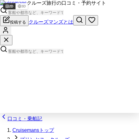
Cruisemans
クルーズ旅行の口コミ・予約サイト
2D
3D
クルーズマンズとは
投稿する
口コミ・乗船記
Cruisemansトップ