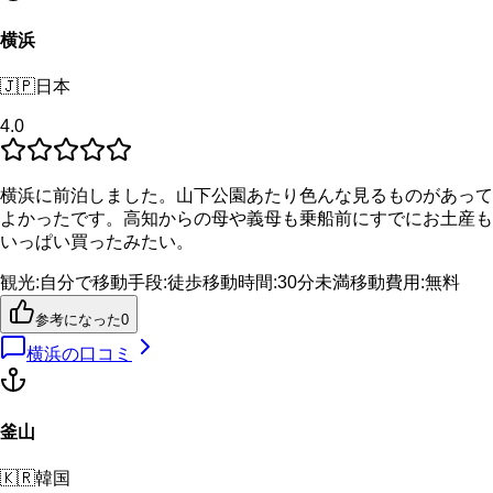
横浜
🇯🇵
日本
4.0
横浜に前泊しました。山下公園あたり色んな見るものがあって
よかったです。高知からの母や義母も乗船前にすでにお土産も
いっぱい買ったみたい。
観光
:
自分で
移動手段
:
徒歩
移動時間
:
30分未満
移動費用
:
無料
参考になった
0
横浜
の口コミ
釜山
🇰🇷
韓国