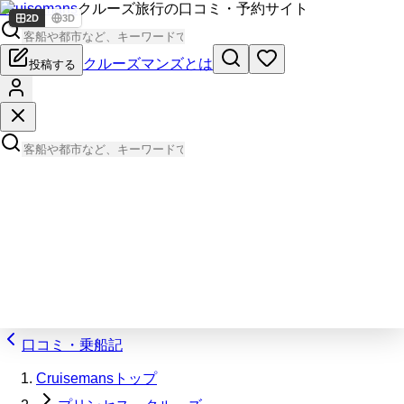
Cruisemans
クルーズ旅行の口コミ・予約サイト
2D
3D
クルーズマンズとは
投稿する
口コミ・乗船記
Cruisemansトップ