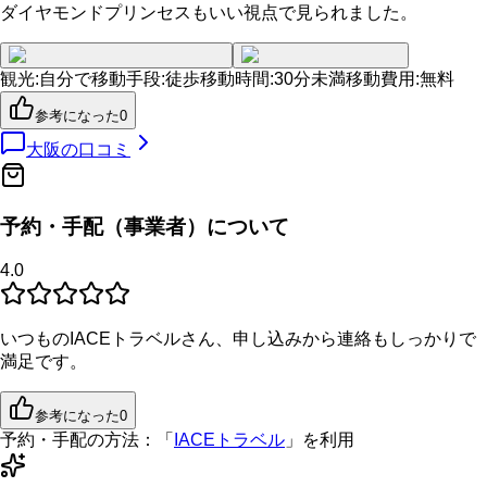
ダイヤモンドプリンセスもいい視点で見られました。
観光
:
自分で
移動手段
:
徒歩
移動時間
:
30分未満
移動費用
:
無料
参考になった
0
大阪
の口コミ
予約・手配（事業者）について
4.0
いつものIACEトラベルさん、申し込みから連絡もしっかりで
満足です。
参考になった
0
予約・手配の方法：
「
IACEトラベル
」を利用