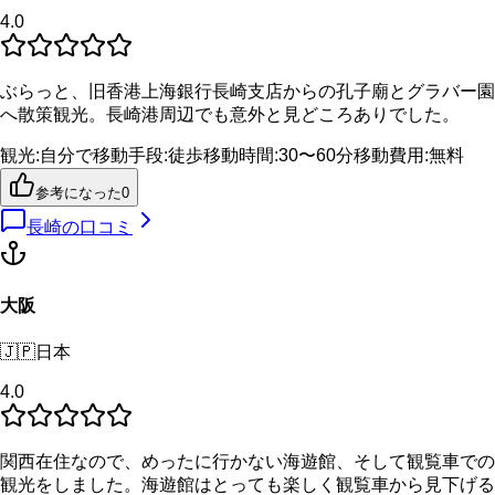
4.0
ぶらっと、旧香港上海銀行長崎支店からの孔子廟とグラバー園
へ散策観光。長崎港周辺でも意外と見どころありでした。
観光
:
自分で
移動手段
:
徒歩
移動時間
:
30〜60分
移動費用
:
無料
参考になった
0
長崎
の口コミ
大阪
🇯🇵
日本
4.0
関西在住なので、めったに行かない海遊館、そして観覧車での
観光をしました。海遊館はとっても楽しく観覧車から見下げる