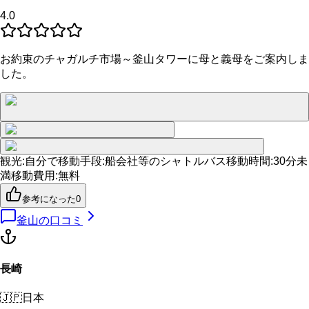
4.0
お約束のチャガルチ市場～釜山タワーに母と義母をご案内しま
した。
観光
:
自分で
移動手段
:
船会社等のシャトルバス
移動時間
:
30分未
満
移動費用
:
無料
参考になった
0
釜山
の口コミ
長崎
🇯🇵
日本