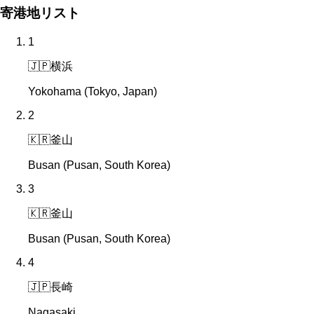
寄港地リスト
1
🇯🇵
横浜
Yokohama (Tokyo, Japan)
2
🇰🇷
釜山
Busan (Pusan, South Korea)
3
🇰🇷
釜山
Busan (Pusan, South Korea)
4
🇯🇵
長崎
Nagasaki