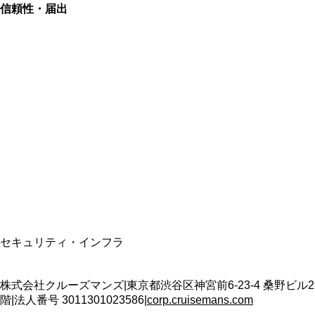
信頼性・届出
総合旅行業務取扱管理者
資格保有
適格請求書発行事業者
T3011301023586
SSL/TLS暗号化通信
セキュリティ・インフラ
株式会社クルーズマンズ
|
東京都渋谷区神宮前6-23-4 桑野ビル2
階
|
法人番号
3011301023586
|
corp.cruisemans.com