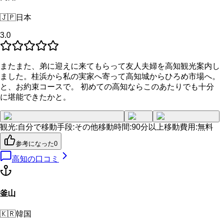
🇯🇵
日本
3.0
またまた、弟に迎えに来てもらって友人夫婦を高知観光案内し
ました。桂浜から私の実家へ寄って高知城からひろめ市場へ。
と、お約束コースで。 初めての高知ならこのあたりでも十分
に堪能できたかと。
観光
:
自分で
移動手段
:
その他
移動時間
:
90分以上
移動費用
:
無料
参考になった
0
高知
の口コミ
釜山
🇰🇷
韓国