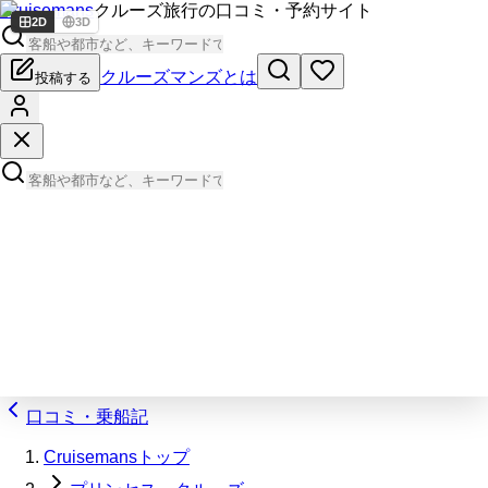
Cruisemans
クルーズ旅行の口コミ・予約サイト
2D
3D
クルーズマンズとは
投稿する
口コミ・乗船記
Cruisemansトップ