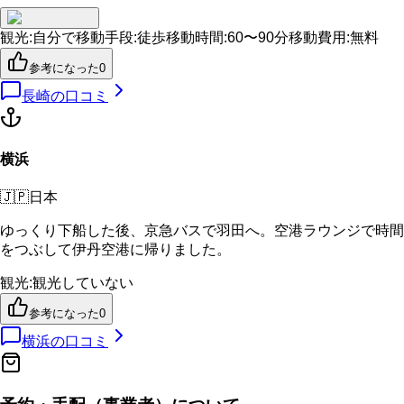
観光
:
自分で
移動手段
:
徒歩
移動時間
:
60〜90分
移動費用
:
無料
参考になった
0
長崎
の口コミ
横浜
🇯🇵
日本
ゆっくり下船した後、京急バスで羽田へ。空港ラウンジで時間
をつぶして伊丹空港に帰りました。
観光
:
観光していない
参考になった
0
横浜
の口コミ