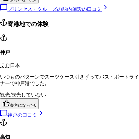
プリンセス・クルーズの船内施設の口コミ
寄港地での体験
神戸
🇯🇵
日本
いつものパターンでスーツケース引きずってバス・ポートライ
ナーで神戸港でした。
観光
:
観光していない
参考になった
0
神戸
の口コミ
高知