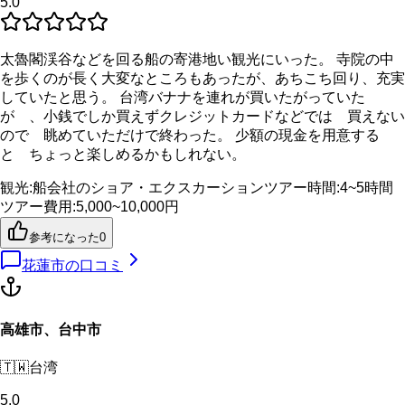
5.0
太魯閣渓谷などを回る船の寄港地い観光にいった。 寺院の中
を歩くのが長く大変なところもあったが、あちこち回り、充実
していたと思う。 台湾バナナを連れが買いたがっていた
が 、小銭でしか買えずクレジットカードなどでは 買えない
ので 眺めていただけで終わった。 少額の現金を用意する
と ちょっと楽しめるかもしれない。
観光
:
船会社のショア・エクスカーション
ツアー時間
:
4~5時間
ツアー費用
:
5,000~10,000円
参考になった
0
花蓮市
の口コミ
高雄市、台中市
🇹🇼
台湾
5.0