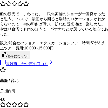
船の観光で まわった。 民俗舞踊のショーが一番良かった
と思う。 バスで 最初から回ると場所のロケーションがわか
らないので 街の印象は薄い。 訪ねた観光地は 楽しめた。
やはり台湾でも南のほうで バナナなどが茂っている地方であ
った。
観光
:
船会社のショア・エクスカーション
ツアー時間
:
5時間以
上
ツアー費用
:
10,000~15,000円
参考になった
0
高雄市、台中市
の口コミ
基隆 / 台北
🇹🇼
台湾
4.0