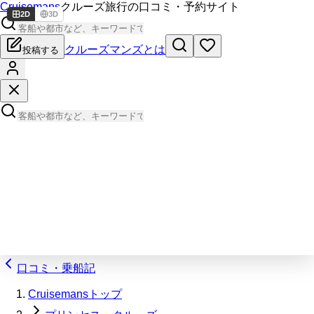
Cruisemans
クルーズ旅行の口コミ・予約サイト
2D
3D
クルーズマンズとは
投稿する
口コミ・乗船記
Cruisemansトップ