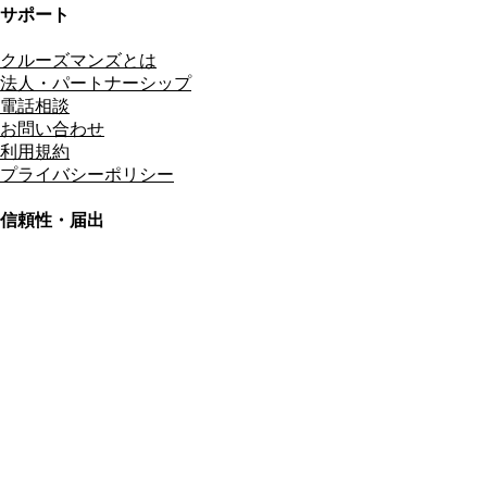
サポート
クルーズマンズとは
法人・パートナーシップ
電話相談
お問い合わせ
利用規約
プライバシーポリシー
信頼性・届出
総合旅行業務取扱管理者
資格保有
適格請求書発行事業者
T3011301023586