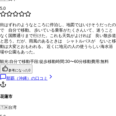
5.0
街はずれのようなところに停泊し、地図ではいけそうだったの
で 自分で移動。 歩いている乗客がたくさんいて、迷うこと
なく国際通りまで行けた。これも天気がよければ 良い散歩道
と思う。だが、雨風のあるときは シャトルバスが ないと移
動は大変とおもわれる。 近くに地元の人の使うらしい海水浴
場や公園もあった。
観光
:
自分で
移動手段
:
徒歩
移動時間
:
30〜60分
移動費用
:
無料
参考になった
0
那覇（沖縄）
の口コミ
花蓮市
🇹🇼
台湾