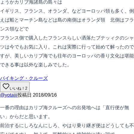
ょうかカリブ海諸島の島々は
イギリス、フランス、オランダ、などヨーロッパ領も多く、例
えば船とマーチン島などは島の南側はオランダ領 北側はフラ
ンス領などで
フランス側で購入したフランスらしい洒落たブテッィクのシャ
ツは今でもお気に入り。これは実際に行って始めて解ったので
すが、美しいカリブ海でも往年のヨーロッパの香り文化は堪能
できる事は以外な楽しみでした。
バイキング・クルーズ
いいね！
2
@
yotajii
投稿日
2018/09/16
一番の理由はカリブ海クルーズへの出発地へは「直行便が無
い」からだと思います。
前泊するにしろなんにしろ、やはり乗り継ぎ便はどうしても不