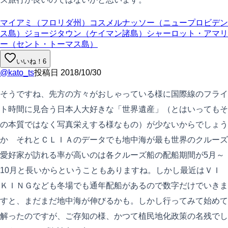
マイアミ（フロリダ州）
コスメル
ナッソー（ニュープロビデン
ス島）
ジョージタウン（ケイマン諸島）
シャーロット・アマリ
ー（セント・トーマス島）
いいね！
6
@
kato_ts
投稿日
2018/10/30
そうですね、先方の方々がおしゃっている様に国際線のフライ
ト時間に見合う日本人大好きな「世界遺産」（とはいってもそ
の本質ではなく写真栄えする様なもの）が少ないからでしょう
か それとＣＬＩＡのデータでも地中海が最も世界のクルーズ
愛好家が訪れる率が高いのは各クルーズ船の配船期間が5月～
10月と長いからということもありますね。しかし最近はＶＩ
ＫＩＮＧなども冬場でも通年配船があるので数字だけでいきま
すと、まだまだ地中海が伸びるかも。しかし行ってみて始めて
解ったのですが、ご存知の様、かつて植民地化政策の名残でし