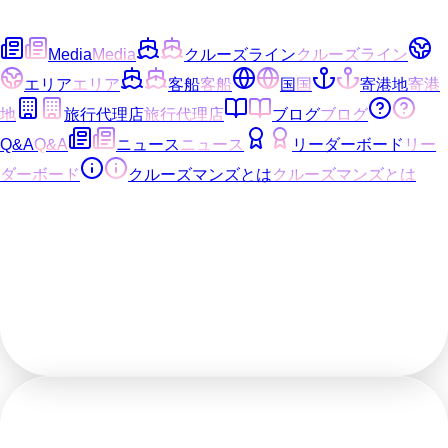
Media
Media
クルーズライン
クルーズライン
エリア
エリア
客船
客船
国
国
寄港地
寄港
地
旅行代理店
旅行代理店
ブログ
ブログ
Q&A
Q&A
ニュース
ニュース
リーダーボード
リー
ダーボード
クルーズマンズとは
クルーズマンズとは