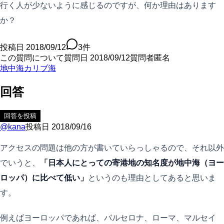
行く人が少ないように感じるのですが、何か理由はあります
か？
投稿日
2018/09/12
3
件
この質問について
質問日
2018/09/12
質問者
匿名
地中海
カリブ海
回答
回答を投稿
@
kana
投稿日
2018/09/16
アクセスの問題は他の方が書いていらっしゃるので、それ以外
でいうと、
「日本人にとっての寄港地の知名度が地中海（ヨー
ロッパ）に比べて低い」
というのも理由としてあると思いま
す。
例えばヨーロッパであれば、バルセロナ、ローマ、マルセイ