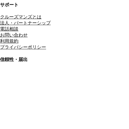
サポート
クルーズマンズとは
法人・パートナーシップ
電話相談
お問い合わせ
利用規約
プライバシーポリシー
信頼性・届出
総合旅行業務取扱管理者
資格保有
適格請求書発行事業者
T3011301023586